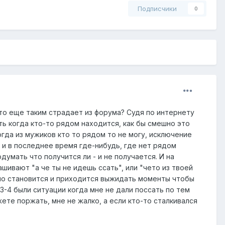
Подписчики
0
кто еще таким страдает из форума? Судя по интернету
ть когда кто-то рядом находится, как бы смешно это
огда из мужиков кто то рядом то не могу, исключение
у и в последнее время где-нибудь, где нет рядом
думать что получится ли - и не получается. И на
шивают "а че ты не идешь ссать", или "чето из твоей
ашно становится и приходится выжидать моменты чтобы
3-4 были ситуации когда мне не дали поссать по тем
ете поржать, мне не жалко, а если кто-то сталкивался