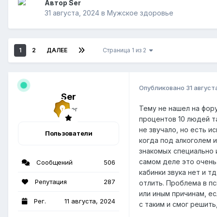
Автор Ser
31 августа, 2024
в
Мужское здоровье
1
2
ДАЛЕЕ
Страница 1 из 2
Опубликовано
31 август
Ser
Тему не нашел на фору
процентов 10 людей та
не звучало, но есть и
Пользователи
когда под алкоголем и
знакомых специально и
самом деле это очень 
Сообщений
506
кабинки звука нет и 
Репутация
287
отлить. Проблема в пс
или иным причинам, ес
Рег.
11 августа, 2024
с таким и смог решить