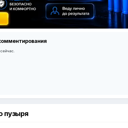
я комментирования
 сейчас.
о пузыря