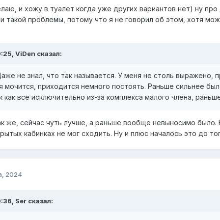
елаю, и хожу в туалет когда уже других вариантов нет) ну про 
 такой проблемы, потому что я не говорил об этом, хотя може
9:25, ViDen сказал:
Даже не знал, что так называется. У меня не столь выражено,
я мочится, приходится немного постоять. Раньше сильнее был
ак как все исключительно из-за комплекса малого члена, раньш
к же, сейчас чуть лучше, а раньше вообще невыносимо было. Н
рытых кабинках не мог сходить. Ну и плюс началось это до то
а, 2024
:36, Ser сказал: