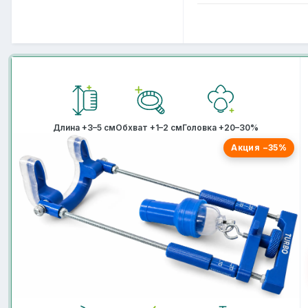
Длина +3–5 см
Обхват +1–2 см
Головка +20–30%
Акция −35%