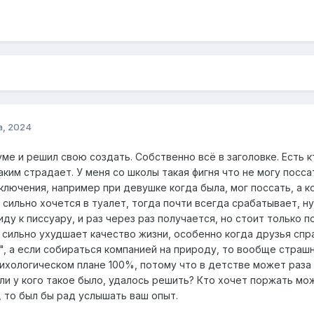
а, 2024
ме и решил свою создать. Собственно всё в заголовке. Есть 
ким страдает. У меня со школы такая фигня что не могу посса
сключения, например при девушке когда была, мог поссать, а к
 сильно хочется в туалет, тогда почти всегда срабатывает, н
ду к писсуару, и раз через раз получается, но стоит только по
сильно ухудшает качество жизни, особенно когда друзья спра
тд", а если собираться компанией на природу, то вообще стр
ихологическом плане 100%, потому что в детстве может раза 
ли у кого такое было, удалось решить? Кто хочет поржать мож
, то был бы рад услышать ваш опыт.