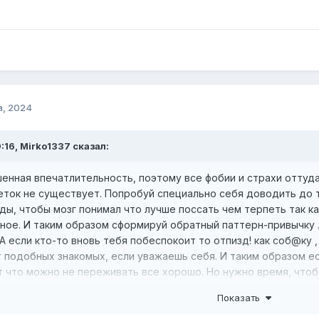
а, 2024
9:16, Mirko1337 сказал:
енная впечатлительность, поэтому все фобии и страхи оттуд
леток не существует. Попробуй специально себя доводить до 
ды, чтобы мозг понимал что лучше поссать чем терпеть так ка
ое. И таким образом сформируй обратный паттерн-привычку .
А если кто-то вновь тебя побеспокоит то отпизд! как соб@ку 
 подобных знакомых, если уважаешь себя. И таким образом ес
т что можно не переживать все хорошо. Но нужно время, что
пенно, а фобии моментально особенно в детстве
Показать