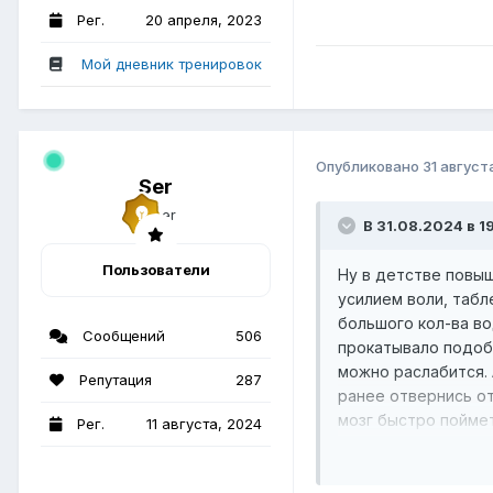
Рег.
20 апреля, 2023
Мой дневник тренировок
Опубликовано
31 август
Ser
В 31.08.2024 в 1
Пользователи
Ну в детстве повыш
усилием воли, таб
большого кол-ва во
Сообщений
506
прокатывало подобн
можно раслабится. 
Репутация
287
ранее отвернись от
мозг быстро пойме
Рег.
11 августа, 2024
формируется посте