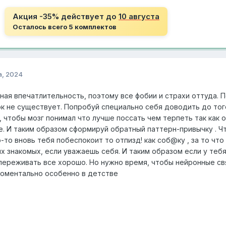
Акция -35% действует до
10 августа
Осталось всего 5 комплектов
а, 2024
ная впечатлительность, поэтому все фобии и страхи оттуда.
ок не существует. Попробуй специально себя доводить до то
 чтобы мозг понимал что лучше поссать чем терпеть так как о
. И таким образом сформируй обратный паттерн-привычку . Ч
о-то вновь тебя побеспокоит то отпизд! как соб@ку , за то ч
х знакомых, если уважаешь себя. И таким образом если у теб
переживать все хорошо. Но нужно время, чтобы нейронные с
моментально особенно в детстве