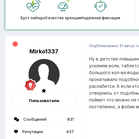
Буст либидо
Качество эрекции
Надёжная фиксация
Опубликовано
31 август
Mirko1337
Ну в детстве повышен
усилием воли, таблет
большого кол-ва воды,
прокатывало подобное
раслабится. А если кт
отвернись от подобны
поймет что можно не 
Пользователи
постепенно, а фобии 
Сообщений
831
Репутация
637