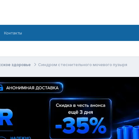
Контакты
ское здоровье
Синдром стеснительного мочевого пузыря