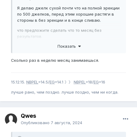
Я делаю джелк сухой почти что на полной эрекции
по 500 джелков, перед этим хорошие растяги в
стороны в без эрекции и в конце сливаю.
что предложите сделать что то месяц без
результатов
Показать
Сколько раз в неделю месяц занимаешься.
15.12.15.
NBPEL
=14.5/
EG
=14.1 》》
NBPEL
=18/
EG
=16
лучше рано, чем поздно. лучше поздно, чем ни когда.
Qwes
Опубликовано
7 августа, 2024