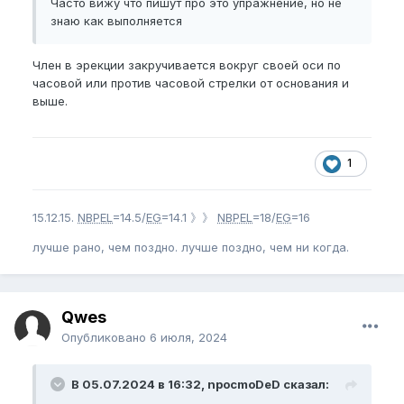
Часто вижу что пишут про это упражнение, но не
знаю как выполняется
Член в эрекции закручивается вокруг своей оси по
часовой или против часовой стрелки от основания и
выше.
1
15.12.15.
NBPEL
=14.5/
EG
=14.1 》》
NBPEL
=18/
EG
=16
лучше рано, чем поздно. лучше поздно, чем ни когда.
Qwes
Опубликовано
6 июля, 2024
В 05.07.2024 в 16:32, npocmoDeD сказал: