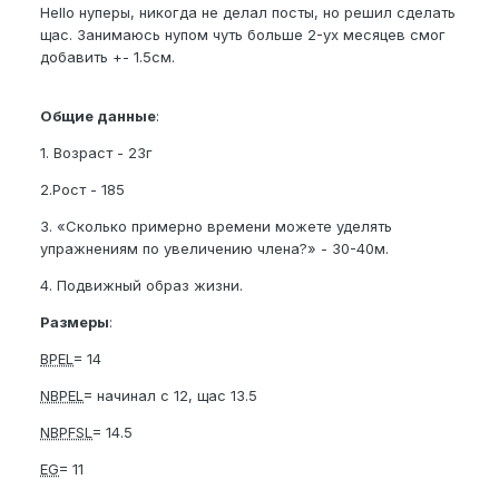
Hello нуперы, никогда не делал посты, но решил сделать
щас. Занимаюсь нупом чуть больше 2-ух месяцев смог
добавить +- 1.5см.
Общие данные
:
1. Возраст - 23г
2.Рост - 185
3. «Сколько примерно времени можете уделять
упражнениям по увеличению члена?» - 30-40м.
4. Подвижный образ жизни.
Размеры
:
BPEL
= 14
NBPEL
= начинал с 12, щас 13.5
NBPFSL
= 14.5
EG
= 11