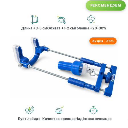
РЕКОМЕНДУЕМ
Длина +3–5 см
Обхват +1–2 см
Головка +20–30%
Акция −35%
Буст либидо
Качество эрекции
Надёжная фиксация