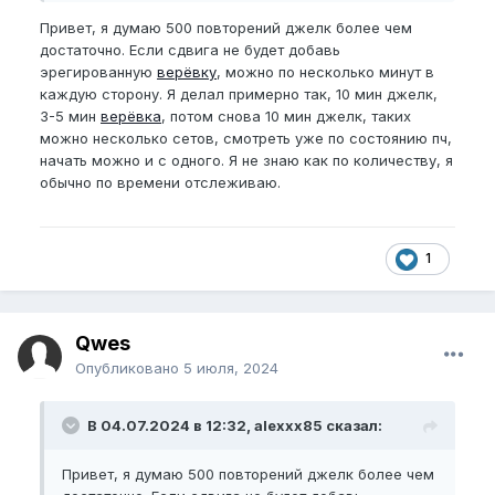
Может у кого-то есть предложения по улучшению
Привет, я думаю 500 повторений джелк более чем
проги либо советы?
достаточно. Если сдвига не будет добавь
Результаты:
эрегированную
верёвку
, можно по несколько минут в
каждую сторону. Я делал примерно так, 10 мин джелк,
0.5 см к длине
3-5 мин
верёвка
, потом снова 10 мин джелк, таких
можно несколько сетов, смотреть уже по состоянию пч,
EG
без изменений пока что
начать можно и с одного. Я не знаю как по количеству, я
Может у кто-то знает управления для
EG
?
обычно по времени отслеживаю.
1
Qwes
Опубликовано
5 июля, 2024
В 04.07.2024 в 12:32, alexxx85 сказал:
Привет, я думаю 500 повторений джелк более чем