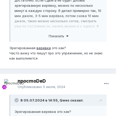
достаточно. Если сдвига не будет добавь
эрегированную верёвку, можно по несколько
минут в каждую сторону. Я делал примерно так, 10
мин джелк, 3-5 мин верёвка, потом снова 10 мин
джелк, таких можно несколько сетов, смотреть
уже по состоянию пч, начать можно и с одного. Я
не знаю как по количеству, я обычно по времени
Показать
отслеживаю.
Эрегированная
веревка
это как?
Часто вижу что пишут про это упражнение, но не знаю
как выполняется
npocmoDeD
Опубликовано
5 июля, 2024
В 05.07.2024 в 14:55, Qwes сказал:
Эрегированная веревка это как?