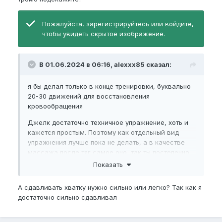
Пожалуйста,
зарегистрируйтесь
или
войдите
,
чтобы увидеть скрытое изображение.
В 01.06.2024 в 06:16, alexxx85 сказал:
я бы делал только в конце тренировки, буквально
20-30 движений для восстановления
кровообращения
Джелк достаточно техничное упражнение, хоть и
кажется простым. Поэтому как отдельный вид
упражнения лучше пока не делать, а в качестве
массажа после тяг самое оно, так ты постепенно
наработаешь технику без риска получить травму, а
Показать
уже потом когда перейдешь к сосудистым
тренировкам и будет чёткое понимание как он
А сдавливать хватку нужно сильно или легко? Так как я
работает, можно уже полноценно джелковать.
достаточно сильно сдавливал