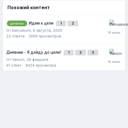
Похожий контент
Идем к цели
1
2
дневник
От belruskoni,
6 августа, 2025
22
ответа
3099
просмотров
Дневник - Я дойду до цели!
1
2
3
От Vanich,
26 февраля
41
ответ
9424
просмотра
LancySnoy- цель NBPEL 17
1
2
дневник
От LancySnoy,
23 сентября, 2025
28
ответов
4201
просмотр
Политика конфиденциальности
Обратная связь
Cookie-файлы