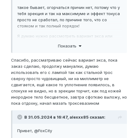
такое бывает, огорчаться причин нет, потому что у
тебя эрекция и так на максимуме и эффект тонуса
просто не сработал, по причине того, что со
стояком и так полный порядок!
Я думаю нужно рассмотреть вариант экса или
стрейтчера и для начала хотя бы 4-6 мес
Показать
поработать на длину.
Спасибо, рассматриваю сейчас вариант экса, пока
заказ сделаю, продолжу мануалки, думаю
использовать его с лампой так как стальной трос
сверху просто чудовищный, ни на миллиметр не
сдвигается, ещё какое то уплотнение появилось, в
спокухе не видно, но в эрекции торчит, как под кожей
инородное тело бесцветное, завтра сфоткаю выложу, но
пока отдохну, начал мазать троксевазином
В 31.05.2024 в 16:47, alexxx85 сказал:
Привет,
@FoxCity