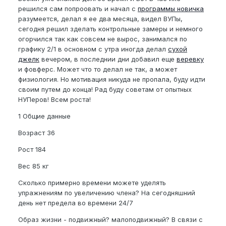
решился сам попроовать и начал с
программы новичка
разумеется, делал я ее два месяца, видел ВУПы,
сегодня решил зделать контрольные замеры и немного
огорчился так как совсем не вырос, занимался по
графику 2/1 в основном с утра иногда делал
сухой
джелк
вечером, в последнии дни добавил еще
веревку
и фовферс. Может что то делал не так, а может
физиология. Но мотивация никуда не пропала, буду идти
своим путем до конца! Рад буду советам от опытных
НУПеров! Всем роста!
1 Общие данные
Возраст 36
Рост 184
Вес 85 кг
Сколько примерно времени можете уделять
упражнениям по увеличению члена? На сегодняшний
день нет предела во времени 24/7
Образ жизни - подвижный? малоподвижный? В связи с