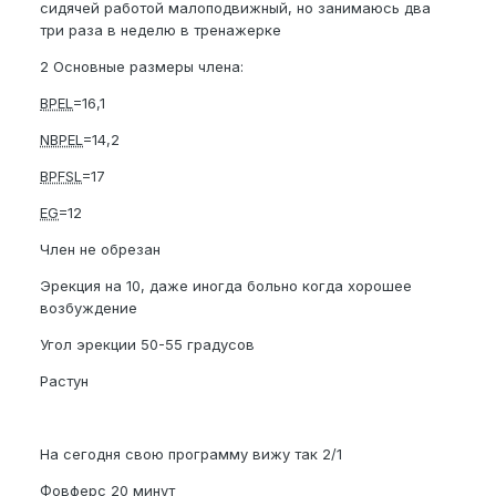
сидячей работой малоподвижный, но занимаюсь два
три раза в неделю в тренажерке
2 Основные размеры члена:
BPEL
=16,1
NBPEL
=14,2
BPFSL
=17
EG
=12
Член не обрезан
Эрекция на 10, даже иногда больно когда хорошее
возбуждение
Угол эрекции 50-55 градусов
Растун
На сегодня свою программу вижу так 2/1
Фовферс 20 минут