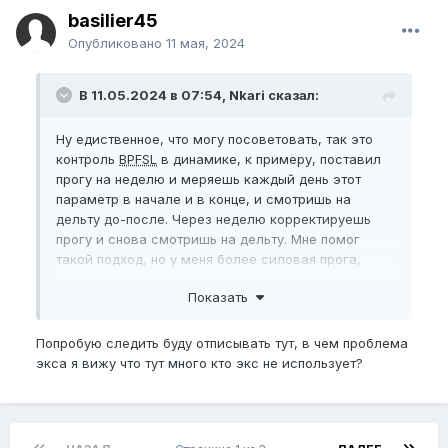
basilier45
Опубликовано
11 мая, 2024
В 11.05.2024 в 07:54, Nkari сказал:
Ну едиственное, что могу посоветовать, так это
контроль
BPFSL
в динамике, к примеру, поставил
прогу на неделю и меряешь каждый день этот
параметр в начале и в конце, и смотришь на
дельту до-после. Через неделю корректируешь
прогу и снова смотришь на дельту. Мне помог
такой подход, но у меня более силовая прога,
может на эксе и не видно будет.
Показать
Попробую следить буду отписывать тут, в чем проблема
экса я вижу что тут много кто экс не использует?