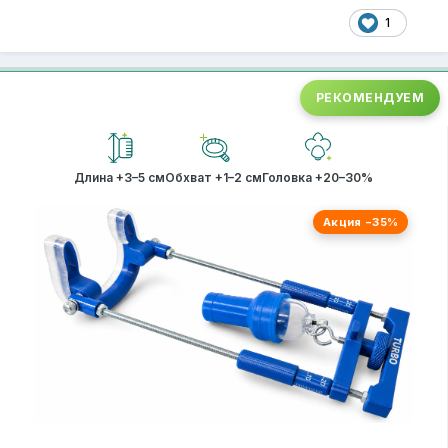
1
РЕКОМЕНДУЕМ
Длина +3–5 см
Обхват +1–2 см
Головка +20–30%
Акция −35%