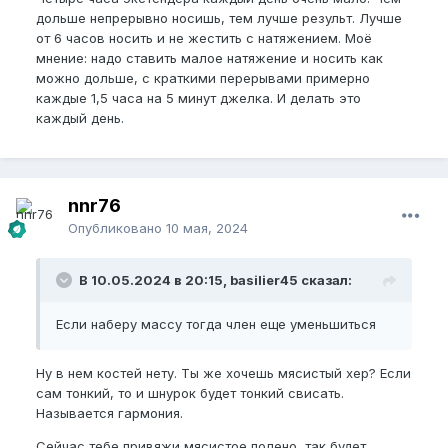
дольше непрерывно носишь, тем лучше результ. Лучше
от 6 часов носить и не жестить с натяжением. Моё
мнение: надо ставить малое натяжение и носить как
можно дольше, с краткими перерывами примерно
каждые 1,5 часа на 5 минут джелка. И делать это
каждый день.
nnr76
Опубликовано
10 мая, 2024
В 10.05.2024 в 20:15, basilier45 сказал:
Если наберу массу тогда член еще уменьшиться
Ну в нем костей нету. Ты же хочешь мясистый хер? Если
сам тонкий, то и шнурок будет тонкий свисать.
Называется гармония.
Сейчас тебе привяжи мясистое полено, так будет