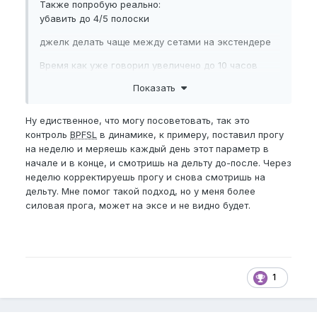
Также попробую реально:
убавить до 4/5 полоски
джелк делать чаще между сетами на экстендере
Время как уже говорил увеличено до 10 часов
Показать
питание улучшу и что бы не чувствовать никогда
голод буду заедать праивлной пищей для
мышечной массов
Ну едиственное, что могу посоветовать, так это
контроль
BPFSL
в динамике, к примеру, поставил прогу
на неделю и меряешь каждый день этот параметр в
начале и в конце, и смотришь на дельту до-после. Через
неделю корректируешь прогу и снова смотришь на
дельту. Мне помог такой подход, но у меня более
силовая прога, может на эксе и не видно будет.
1