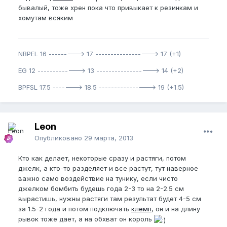
бывалый, тоже хрен пока что привыкает к резинкам и
хомутам всяким
NBPEL 16 ---------> 17 ------------------> 17 (+1)
EG 12 -------------> 13 ------------------> 14 (+2)
BPFSL 17.5 -------> 18.5 ----------------> 19 (+1.5)
Leon
Опубликовано
29 марта, 2013
Кто как делает, некоторые сразу и растяги, потом
джелк, а кто-то разделяет и все растут, тут наверное
важно само воздействие на тунику, если чисто
джелком бомбить будешь года 2-3 то на 2-2.5 см
вырастишь, нужны растяги там результат будет 4-5 см
за 1.5-2 года и потом подключать
клемп
, он и на длину
рывок тоже дает, а на обхват он король