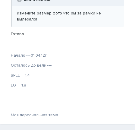
измените размер фото что бы за рамки не
вылезало!
Готово
Начало---01.04.12г.
Осталось до цели---
BPEL---1.4
EG---1.8
Моя персональная тема