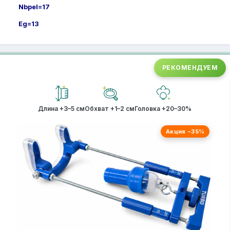
Nbpel=17
Eg=13
РЕКОМЕНДУЕМ
Длина +3–5 см
Обхват +1–2 см
Головка +20–30%
Акция −35%