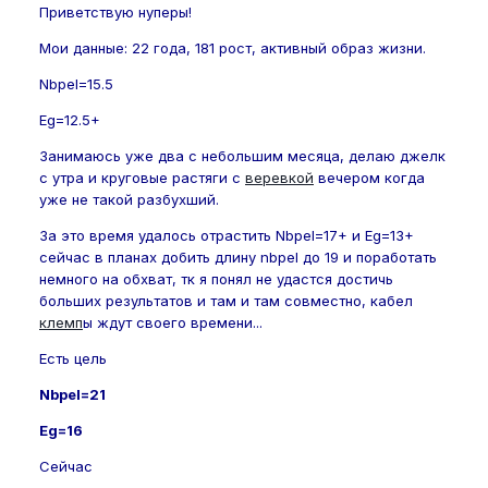
Приветствую нуперы!
Мои данные: 22 года, 181 рост, активный образ жизни.
Nbpel=15.5
Eg=12.5+
Занимаюсь уже два с небольшим месяца, делаю джелк
с утра и круговые растяги с
веревкой
вечером когда
уже не такой разбухший.
За это время удалось отрастить Nbpel=17+ и Eg=13+
сейчас в планах добить длину nbpel до 19 и поработать
немного на обхват, тк я понял не удастся достичь
больших результатов и там и там совместно, кабел
клемп
ы ждут своего времени...
Есть цель
Nbpel=21
Eg=16
Сейчас