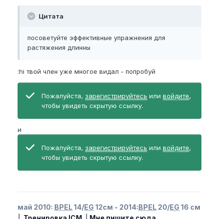
Цитата
посоветуйте эффективные упражнения для
растяжения длинны
:hi твой член уже многое видал - попробуй
Пожалуйста,
зарегистрируйтесь
или
войдите
,
чтобы увидеть скрытую ссылку.
и
Пожалуйста,
зарегистрируйтесь
или
войдите
,
чтобы увидеть скрытую ссылку.
май 2010:
BPEL
14/
EG
12см - 2014:
BPEL
20/
EG
16 см
|
Тренировка ICM
|
Мне пишите сюда