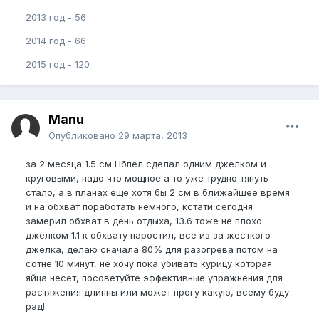
2013 год - 56
2014 год - 66
2015 год - 120
Manu
Опубликовано
29 марта, 2013
за 2 месяца 1.5 см Нбпел сделал одним джелком и
круговыми, надо что мощное а то уже трудно тянуть
стало, а в планах еще хотя бы 2 см в ближайшее время
и на обхват поработать немного, кстати сегодня
замерил обхват в день отдыха, 13.6 тоже не плохо
джелком 1.1 к обхвату наростил, все из за жесткого
джелка, делаю сначала 80% для разогрева потом на
сотне 10 минут, не хочу пока убивать курицу которая
яйца несет, посоветуйте эффективные упражнения для
растяжения длинны или может прогу какую, всему буду
рад!