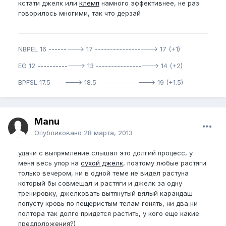
кстати джелк или
клемп
намного эффективнее, не раз
говорилось многими, так что дерзай
NBPEL 16 ---------> 17 ------------------> 17 (+1)
EG 12 -------------> 13 ------------------> 14 (+2)
BPFSL 17.5 -------> 18.5 ----------------> 19 (+1.5)
Manu
Опубликовано
28 марта, 2013
удачи с выпрямление слышал это долгий процесс, у
меня весь упор на
сухой джелк
, поэтому любые растяги
только вечером, ни в одной теме не видел растуна
который бы совмещал и растяги и джелк за одну
тренировку, джелковать вытянутый вялый карандаш
попусту кровь по пещеристым телам гонять, ни два ни
полтора так долго придется растить, у кого еще какие
предположения?)