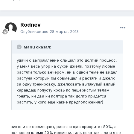
Rodney
Опубликовано
28 марта, 2013
Manu сказал:
удачи с выпрямление слышал это долгий процесс,
у меня весь упор на сухой джелк, поэтому любые
растяги только вечером, ни в одной теме не видел
растуна который бы совмещал и растяги и джелк
за одну тренировку, джелковать вытянутый вялый
карандаш попусту кровь по пещеристым телам
гонять, ни два ни полтора так долго придется
растить, у кого еще какие предположения?)
никто и не совмещает, растяги щас приоритет 80%, а
под конец
клемп
20% времени, всё, пока так... да и я не