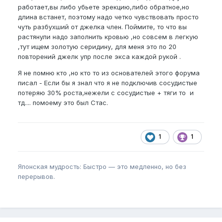
работает,вы либо убьете эрекцию,либо обратное,но
длина встанет, поэтому надо четко чувствовать просто
чуть разбухший от джелка член. Поймите, то что вы
растянули надо заполнить кровью ,но совсем в легкую
,тут ищем золотую серидину, для меня это по 20
повторений джелк упр после экса каждой рукой .
Я не помню кто ,но кто то из основателей этого форума
писал - Если бы я знал что я не подключив сосудистые
потеряю 30% роста,нежели с сосудистые + тяги то и
тд.... помоему это был Стас.
1
1
Японская мудрость: Быстро — это медленно, но без
перерывов.