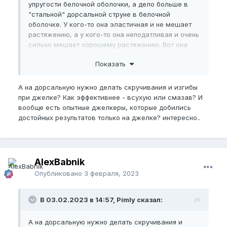
упругости белочной оболочки, а дело больше в
"стальной" дорсальной струне в белочной
оболочке. У кого-то она эластичная и не мешает
растяжению, а у кого-то она неподатливая и очень
сильно мешает хорошему растяжению. Вот она
может играть решающую роль в вытяжении. Но и
Показать
ее можно бомбить разными мануальными
растягивающими упражнениями.
А на дорсальную нужно делать скручивания и изгибы
при джелке? Как эффективнее - всухую или смазав? И
вообще есть опытные джелкеры, которые добились
достойных результатов только на джелке? интересно..
AlexBabnik
Опубликовано
3 февраля, 2023
В 03.02.2023 в 14:57, Pimly сказал:
А на дорсальную нужно делать скручивания и