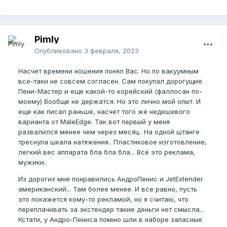
Это вообще очень обширная тема, что можно
Pimly
часами об этом рассуждать. Кто-то на классике
Опубликовано
3 февраля, 2023
на малом натяжении при очень долгом ношении
хорошо растет, а кто-то на силовой хорошо
Насчет времени ношения понял Вас. Но по вакуумным
растет. А кто-то на силовой наоборот вообще не
все-таки не совсем согласен. Сам покупал дорогущие
растет и только укрепляет ткани члена. Лично мне
Пени-Мастер и еще какой-то корейский (фаллосан по-
рост дала классика+силовая. Сейчас уже новые
моему) Вообще не держатся. Но это лично мой опыт. И
тенденции появились с прогревом и силовой. Тема
еще как писал раньше, насчет того же недешевого
очень обширная.
варианта от MaleEdge. Так вот первый у меня
Лучше на счет этого почитать тему Свита и про
развалился менее чем через месяц.. На одной штанге
прогрев.
треснула шкала натяжения.. Пластиковое изготовление,
легкий вес аппарата бла бла бла... Всё это реклама,
мужики..
Из дорогих мне понравились АндроПенис и JetExtender
американский... Там более менее. И все равно, пусть
это покажется кому-то рекламой, но я считаю, что
переплачивать за экстендер такие деньги нет смысла...
Кстати, у Андро-Пениса помню шли в наборе запасные