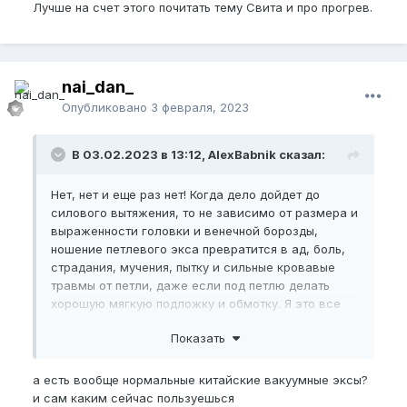
Лучше на счет этого почитать тему Свита и про прогрев.
nai_dan_
Опубликовано
3 февраля, 2023
В 03.02.2023 в 13:12, AlexBabnik сказал:
Нет, нет и еще раз нет! Когда дело дойдет до
силового вытяжения, то не зависимо от размера и
выраженности головки и венечной борозды,
ношение петлевого экса превратится в ад, боль,
страдания, мучения, пытку и сильные кровавые
травмы от петли, даже если под петлю делать
хорошую мягкую подложку и обмотку. Я это все
прошел в свое время с петлевым эксом.
Показать
Только вакуумный! И то вакуумный экс вакуумному
рознь. Есть китайская херь, а есть качественные
а есть вообще нормальные китайские вакуумные эксы?
хорошие. А можно и качественно переделать
и сам каким сейчас пользуешься
обычный экс под вакуумный.