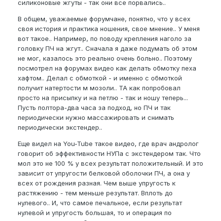
силиконовые жгуты - так они все порвались..
В общем, уважаемые форумчане, понятно, что у всех
своя история и практика ношения, свое мнение.. У меня
вот такое.. Например, по поводу крепления наголо за
головку ПЧ на жгут.. Сначала я даже подумать об этом
не мог, казалось это реально очень больно.. Поэтому
посмотрел на форумах видео как делать обмотку пеха
хафтом.. Делал с обмоткой - и именно с обмоткой
получит натертости м мозоли.. ТА как попробовал
просто на присыпку и на петлю - так и ношу теперь...
Пусть полтора-два часа за подход, но ПЧ и так
периодически нужно массажировать и снимать
периодически экстендер..
Еще видел на You-Tube такое видео, где врач андролог
говорит об эффективности НУПа с экстендером так. Что
мол это не 100 % у всех результат положительный. И это
зависит от упругости белковой оболочки ПЧ, а она у
всех от рождения разная. Чем выше упругость к
растяжению - тем меньше результат. Вплоть до
нулевого.. И, что самое печальное, если результат
нулевой и упругость большая, то и операция по