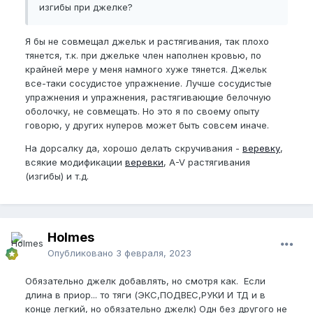
изгибы при джелке?
Я бы не совмещал джельк и растягивания, так плохо
тянется, т.к. при джельке член наполнен кровью, по
крайней мере у меня намного хуже тянется. Джельк
все-таки сосудистое упражнение. Лучше сосудистые
упражнения и упражнения, растягивающие белочную
оболочку, не совмещать. Но это я по своему опыту
говорю, у других нуперов может быть совсем иначе.
На дорсалку да, хорошо делать скручивания -
веревку
,
всякие модификации
веревки
, A-V растягивания
(изгибы) и т.д.
Holmes
Опубликовано
3 февраля, 2023
Обязательно джелк добавлять, но смотря как. Если
длина в приор... то тяги (ЭКС,ПОДВЕС,РУКИ И ТД и в
конце легкий, но обязательно джелк) Одн без другого не