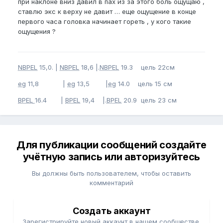
при наклоне вниз давил в пах из за этого боль ощущаю ,
ставлю экс к верху не давит … еще ощущение в конце
первого часа головка начинает гореть , у кого такие
ощущения ?
NBPEL
15,0. |
NBPEL
18,6 |.
NBPEL
19.3 цель 22см
eg
11,8 |
eg
13,5 |
eg
14.0 цель 15 см
BPEL
16.4 |
BPEL
19,4 |.
BPEL
20.9 цель 23 см
Для публикации сообщений создайте
учётную запись или авторизуйтесь
Вы должны быть пользователем, чтобы оставить
комментарий
Создать аккаунт
Зарегистрируйте новый аккаунт в нашем сообществе.