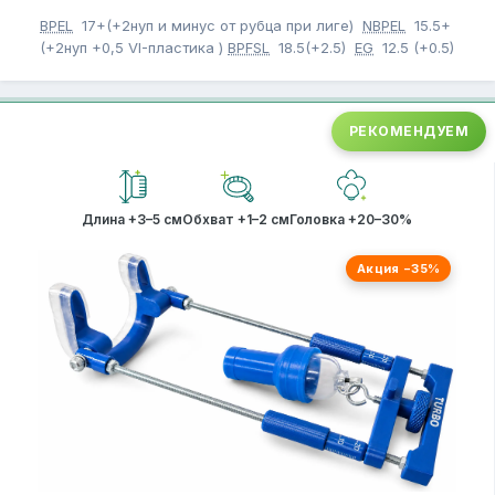
BPEL
17+(+2нуп и минус от рубца при лиге)
NBPEL
15.5+
(+2нуп +0,5 VI-пластика )
BPFSL
18.5(+2.5)
EG
12.5 (+0.5)
РЕКОМЕНДУЕМ
Длина +3–5 см
Обхват +1–2 см
Головка +20–30%
Акция −35%