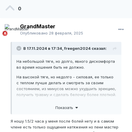
0
GrandMaster
Опубликовано
28 февраля, 2025
В 17.11.2024 в 17:34, freegen2024 сказал:
На небольшой тяге, но долго, явного дискомфорта
во время ношения быть не должно.
На высокой тяге, но недолго - силовая, ее только
с теплом лучше делать и смотреть за своим
состоянием, из минусов можно ухудшить эрекцию,
получить травму и сделать белочку более плотной.
Лучше начни с небольшой тяги, пока рост
Показать
устраивает, то и не лезь в силовые проги, может
вообще лучше мануал поделать, судя по форуму,
Я ношу 1.5/2 часа у меня после болей нету и в самом
от него даже лучше чем от экса растут.
члене есть только ощущения натяжения но пени мастер