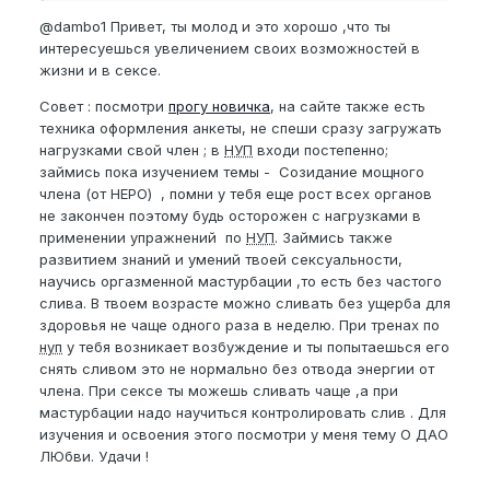
@dambo1
Привет, ты молод и это хорошо ,что ты
интересуешься увеличением своих возможностей в
жизни и в сексе.
Совет : посмотри
прогу новичка
, на сайте также есть
техника оформления анкеты, не спеши сразу загружать
нагрузками свой член ; в
НУП
входи постепенно;
займись пока изучением темы - Созидание мощного
члена (от НЕРО) , помни у тебя еще рост всех органов
не закончен поэтому будь осторожен с нагрузками в
применении упражнений по
НУП
. Займись также
развитием знаний и умений твоей сексуальности,
научись оргазменной мастурбации ,то есть без частого
слива. В твоем возрасте можно сливать без ущерба для
здоровья не чаще одного раза в неделю. При тренах по
нуп
у тебя возникает возбуждение и ты попытаешься его
снять сливом это не нормально без отвода энергии от
члена. При сексе ты можешь сливать чаще ,а при
мастурбации надо научиться контролировать слив . Для
изучения и освоения этого посмотри у меня тему О ДАО
ЛЮбви. Удачи !