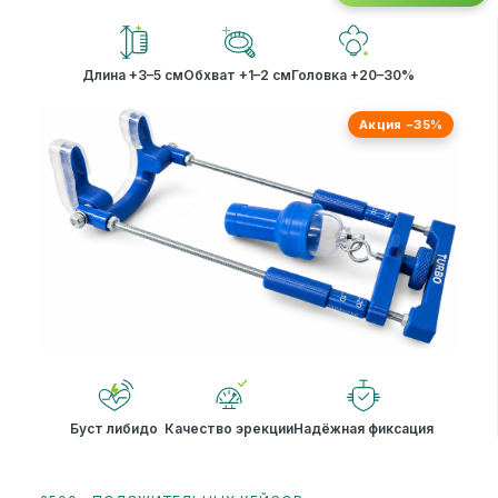
Длина +3–5 см
Обхват +1–2 см
Головка +20–30%
Акция −35%
Буст либидо
Качество эрекции
Надёжная фиксация