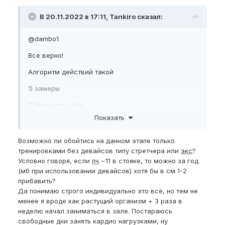
В 20.11.2022 в 17:11, Tankiro сказал:
@dambo1
Все верно!
Алгоритм действий такой
1) замеры
2) фото для себя
Показать
3) создание персоналки
4) изучение форума и упорные постоянные
Возможно ли обойтись на данном этапе только
тренировки
тренировками без девайсов типу стретчера или
экс
?
Условно говоря, если
пч
~11 в стояке, то можно за год
(мб при использовании девайсов) хотя бы в см 1-2
прибавить?
Да понимаю строго индивидуально это всё, но тем не
менее я вроде как растущий организм + 3 раза в
неделю начал заниматься в зале. Постараюсь
свободные дни занять кардио нагрузками, ну