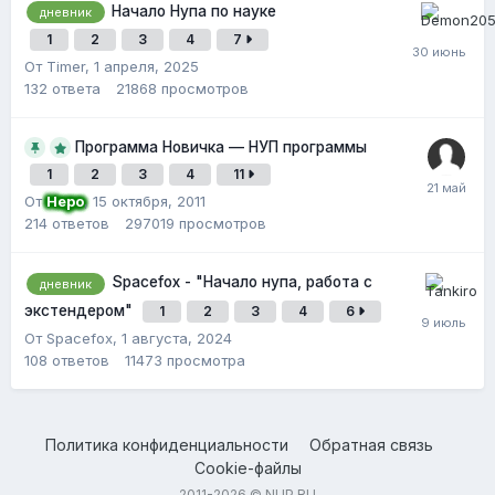
Начало Нупа по науке
дневник
1
2
3
4
7
От Timer,
1 апреля, 2025
132
ответа
21868
просмотров
Программа Новичка — НУП программы
1
2
3
4
11
От
Неро
,
15 октября, 2011
214
ответов
297019
просмотров
Spacefox - "Начало нупа, работа с
дневник
экстендером"
1
2
3
4
6
От Spacefox,
1 августа, 2024
108
ответов
11473
просмотра
Политика конфиденциальности
Обратная связь
Cookie-файлы
2011-2026 © NUP.RU