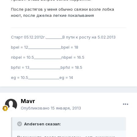
После растягов у меня обычно связки возле лобка
ноют, после джелка легкие покалывания
Старт 05.12.2012г._________В пути к росту на 5.02.2013
bpel = 12__________________bpel = 18
nbpel = 10.5_______________nbpel = 16.5
bpfsl = 13_________________bpfsl = 18.5
eg = 10.5_________________eg = 14
Mavr
Опубликовано
15 января, 2013
Andersen сказал: