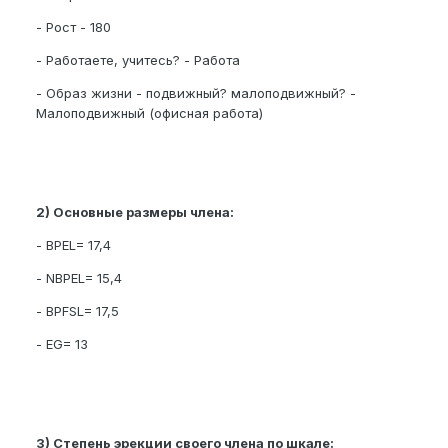
- Рост - 180
- Работаете, учитесь? - Работа
- Образ жизни - подвижный? малоподвижный? -
Малоподвижный (офисная работа)
2) Основные размеры члена:
- BPEL= 17,4
- NBPEL= 15,4
- BPFSL= 17,5
- EG= 13
3) Степень эрекции своего члена по шкале: