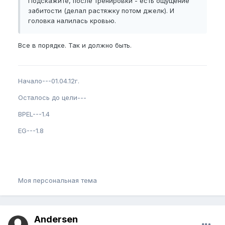
Подскажите, после тренировки - есть ощущение
забитости (делал растяжку потом джелк). И
головка налилась кровью.
Все в порядке. Так и должно быть.
Начало---01.04.12г.
Осталось до цели---
BPEL---1.4
EG---1.8
Моя персональная тема
Andersen