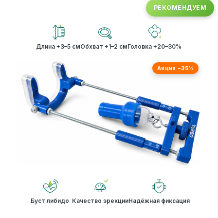
РЕКОМЕНДУЕМ
Длина +3–5 см
Обхват +1–2 см
Головка +20–30%
Акция −35%
Буст либидо
Качество эрекции
Надёжная фиксация