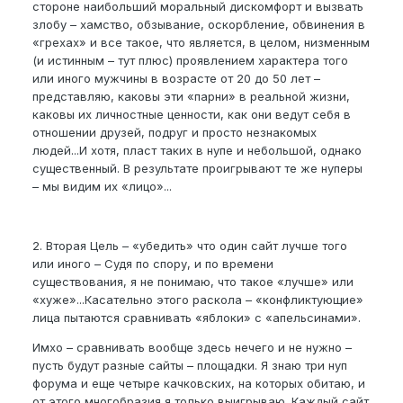
стороне наибольший моральный дискомфорт и вызвать
злобу – хамство, обзывание, оскорбление, обвинения в
«грехах» и все такое, что является, в целом, низменным
(и истинным – тут плюс) проявлением характера того
или иного мужчины в возрасте от 20 до 50 лет –
представляю, каковы эти «парни» в реальной жизни,
каковы их личностные ценности, как они ведут себя в
отношении друзей, подруг и просто незнакомых
людей...И хотя, пласт таких в нупе и небольшой, однако
существенный. В результате проигрывают те же нуперы
– мы видим их «лицо»...
2. Вторая Цель – «убедить» что один сайт лучше того
или иного – Судя по спору, и по времени
существования, я не понимаю, что такое «лучше» или
«хуже»...Касательно этого раскола – «конфликтующие»
лица пытаются сравнивать «яблоки» с «апельсинами».
Имхо – сравнивать вообще здесь нечего и не нужно –
пусть будут разные сайты – площадки. Я знаю три нуп
форума и еще четыре качковских, на которых обитаю, и
от этого многобразия я только выигрываю. Каждый сайт