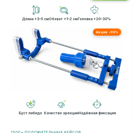
Длина +3–5 см
Обхват +1–2 см
Головка +20–30%
Акция −35%
Буст либидо
Качество эрекции
Надёжная фиксация
2500+ ПОЛОЖИТЕЛЬНЫХ КЕЙСОВ