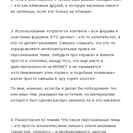
– это как кАмпания друзей, в которую насильно никого
не затянешь, если это только не «банда»...
3. Использование «отрытого» контента – все форумы и
участники форумов ЭТО делают – кто то копипейстит, а
кто-то делает выжимки. Смешно слышать, что кто-то
«предъявляет» интеллектуальные права на
персональные темы...Забудьте про «права» и живите
просто и спокойно, ввиду того, что еще никто в
действительности не МОЖЕТ и не занимается
«отстаиванием» этих «прав», а подобные «наивные»
вопли просто смешны в эру «open source» .
По мне, конечно, если бы я делал бы «обозрения» тех
или иных тем, указывал бы источник, по материалам
которого был сделан ресёрч (анализ)..но и это неважно.
4. Разногласия по темам: Что такое персональные темы
– это просто жизнеописание личного опыта анонимов
(зачастую, спорного – и необъективного...иногда