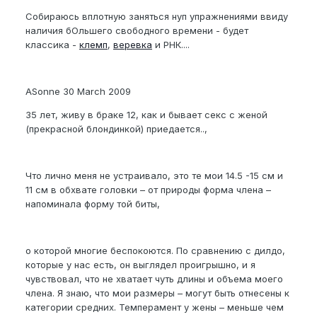
Cобираюсь вплотную заняться нуп упражнениями ввиду
наличия бОльшего свободного времени - будет
классика -
клемп
,
веревка
и РНК....
ASonne 30 March 2009
35 лет, живу в браке 12, как и бывает секс с женой
(прекрасной блондинкой) приедается..,
Что лично меня не устраивало, это те мои 14.5 -15 см и
11 см в обхвате головки – от природы форма члена –
напоминала форму той биты,
о которой многие беспокоются. По сравнению с дилдо,
которые у нас есть, он выглядел проигрышно, и я
чувствовал, что не хватает чуть длины и объема моего
члена. Я знаю, что мои размеры – могут быть отнесены к
категории средних. Темперамент у жены – меньше чем