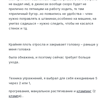
не выдал им), в джинсах вообще скоро будет не
прилично по пятницам на работу ходить, тк там
«приличный бугор...но появились не удобства – член
нужно поправлять в штанинах,особенно на машине, на
унитаз садишься – нужно следить, чтобы не касался
стенок и тд.
Крайняя плоть отросла и закрывает головку – раньше у
меня головка
была обнажена, и поэтому сейчас требует больше
ухода..
Техника упражнений, я выбрал для себя ежедневные 5
через 2 или 1,
прогревания, мануальное растягивание и
клэмпинг
(2
клэмп
а)...