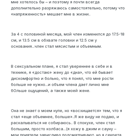
мне хотелось бы – и поэтому я почти всегда
дополнительно разряжаюсь самостоятельно, потому что
«напряженность» мешает мне в жизни..
За 4 с половиной месяца, мой член изменился до 17.5-18
см, и 13.5 см в обхвате головки и 12.5 см у
основания...член стал мясистым и объемным.
В сексуальном плане, я стал увереннее в себе и в
технике, я «достаю» жену до «дна», что ей бывает
дискомфортно и больно, что я понял, что мне рости
больше не нужно...и объем члена дает лично мне
бОльше ощущений, а также моей жене.
Она не знает о моем нупе, но «восхищается» тем, что я
стал «еще объемнее, больше»..Я же виду не подаю, и
раскалываться не собираюсь.. В спокухе, член стал
большим, просто колбаса...(я хожу в джим и сауну –
мои приятели зависливо подсматривают, но я секрета