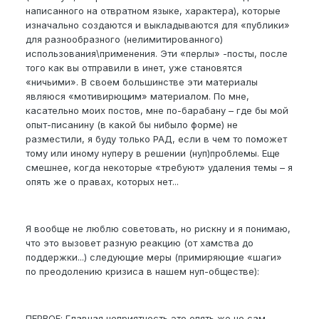
написанного на отвратном языке, характера), которые
изначально создаются и выкладываются для «публики»
для разнообразного (нелимитированного)
использования\применения. Эти «перлы» -посты, после
того как вы отправили в инет, уже становятся
«ничьими». В своем большинстве эти материалы
являюся «мотивирющим» материалом. По мне,
касательно моих постов, мне по-барабану – где бы мой
опыт-писанину (в какой бы нибыло форме) не
разместили, я буду только РАД, если в чем то поможет
тому или иному нуперу в решении (нуп)проблемы. Еще
смешнее, когда некоторые «требуют» удаления темы – я
опять же о правах, которых нет...
Я вообще не люблю советовать, но рискну и я понимаю,
что это вызовет разную реакцию (от хамства до
поддержки...) следующие меры (примиряющие «шаги»
по преодолению кризиса в нашем нуп-обществе):
ПЕРВОЕ: Главная неприятность это опять же не сам