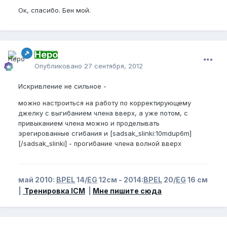
Ок, спасибо. Бен мой.
Неро
Опубликовано
27 сентября, 2012
Искривление не сильное -
можно настроиться на работу по корректирующему
джелку с выгибанием члена вверх, а уже потом, с
привыканием члена можно и проделывать
эрегированные сгибания и [sadsak_slinki:10mdup6m]
[/sadsak_slinki] - прогибание члена волной вверх
май 2010:
BPEL
14/
EG
12см - 2014:
BPEL
20/
EG
16 см
|
Тренировка ICM
|
Мне пишите сюда