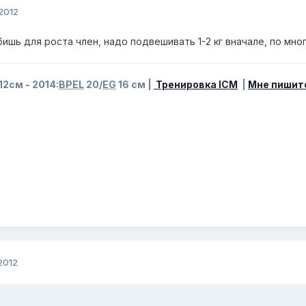
2012
обишь для роста член, надо подвешивать 1-2 кг вначале, по много
12см - 2014:
BPEL
20/
EG
16 см |
Тренировка ICM
|
Мне пишит
2012