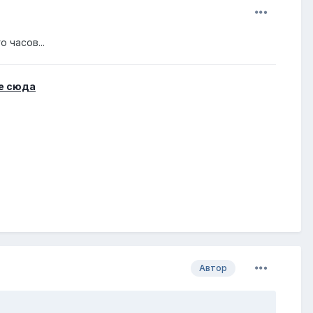
 часов...
е сюда
Автор