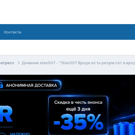
Контакты
рогресс
Дневник stas007 - "Stas007 Вроде есть результат а вро