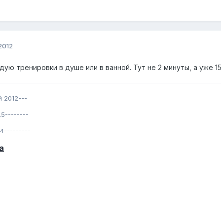
2012
ую тренировки в душе или в ванной. Тут не 2 минуты, а уже 15
й 2012---
.5--------
14---------
а