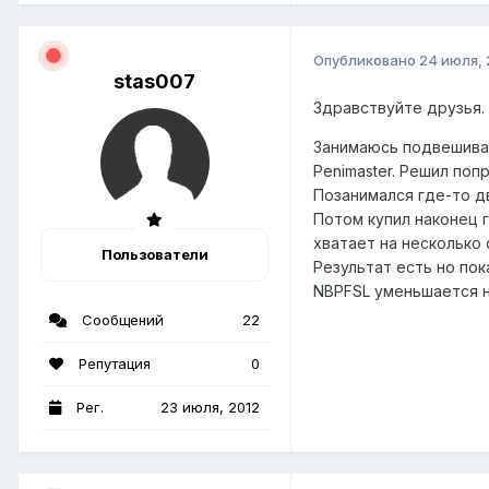
Опубликовано
24 июля, 
stas007
Здравствуйте друзья.
Занимаюсь подвешиван
Penimaster. Решил поп
Позанимался где-то дв
Потом купил наконец г
хватает на несколько 
Пользователи
Результат есть но пок
NBPFSL уменьшается на
Сообщений
22
Репутация
0
Рег.
23 июля, 2012