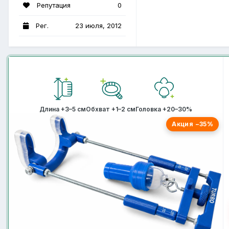
Репутация
0
Рег.
23 июля, 2012
Длина +3–5 см
Обхват +1–2 см
Головка +20–30%
Акция −35%