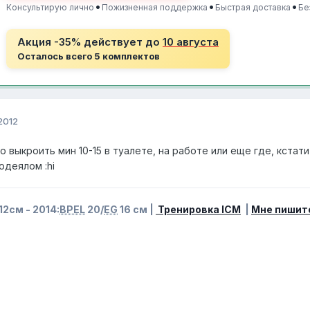
•
•
•
Консультирую лично
Пожизненная поддержка
Быстрая доставка
Бе
Акция -35% действует до
10 августа
Осталось всего 5 комплектов
2012
о выкроить мин 10-15 в туалете, на работе или еще где, кстат
одеялом :hi
12см - 2014:
BPEL
20/
EG
16 см |
Тренировка ICM
|
Мне пишит