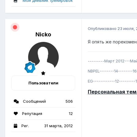
Мой дневник тренировок
Опубликовано
23 июля, 
Nicko
Я опять же порекоменд
---------Март 2012---Ма
NBPEL--------14--------16
EG------------12---------
Пользователи
Персональная тем
Сообщений
506
Репутация
12
Рег.
31 марта, 2012