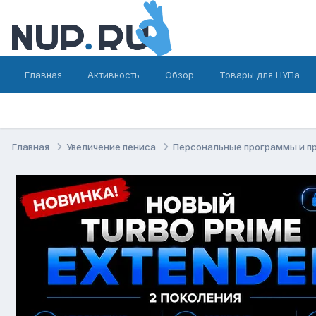
Главная
Активность
Обзор
Товары для НУПа
Главная
Увеличение пениса
Персональные программы и п