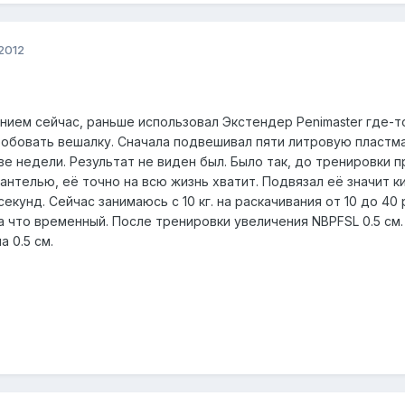
2012
ием сейчас, раньше использовал Экстендер Penimaster где-т
робовать вешалку. Сначала подвешивал пяти литровую пластмас
е недели. Результат не виден был. Было так, до тренировки п
антелью, её точно на всю жизнь хватит. Подвязал её значит ки
секунд. Сейчас занимаюсь с 10 кг. на раскачивания от 10 до 40
а что временный. После тренировки увеличения NBPFSL 0.5 см
 0.5 см.