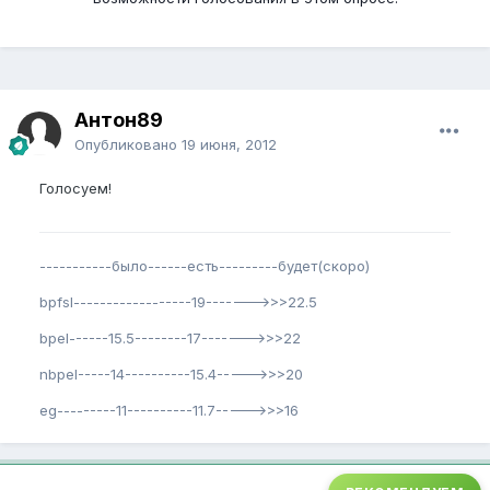
Антон89
Опубликовано
19 июня, 2012
Голосуем!
-----------было------есть---------будет(скоро)
bpfsl------------------19------->>>22.5
bpel------15.5--------17------->>>22
nbpel-----14----------15.4----->>>20
eg---------11----------11.7----->>>16