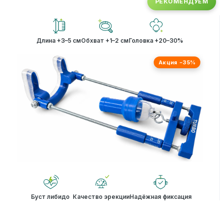
РЕКОМЕНДУЕМ
Длина +3–5 см
Обхват +1–2 см
Головка +20–30%
Акция −35%
Буст либидо
Качество эрекции
Надёжная фиксация