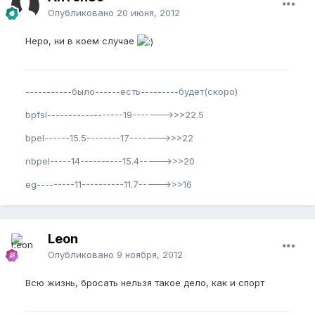
Опубликовано
20 июня, 2012
Неро, ни в коем случае
-----------было------есть---------будет(скоро)
bpfsl------------------19------->>>22.5
bpel------15.5--------17------->>>22
nbpel-----14----------15.4----->>>20
eg---------11----------11.7----->>>16
Leon
Опубликовано
9 ноября, 2012
Всю жизнь, бросать нельзя такое дело, как и спорт