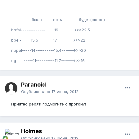
-----------было------есть---------будет(скоро)
bpfsl------------------19------->>>22.5
bpel------15.5--------17------->>>22
nbpel-----14----------15.4----->>>20
eg---------11----------11.7----->>>16
Paranoid
Опубликовано
17 июня, 2012
Приятно ребят! подмогите с прогой?!
Holmes
Опубликовано
17 июня, 2012