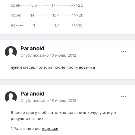
bpel------15.5--------17------->>>22
nbpel-----14----------15.4----->>>20
eg---------11----------11.7----->>>16
Paranoid
Опубликовано
18 июня, 2012
нупил месяц полтора после
проги новичка
Paranoid
Опубликовано
18 июня, 2012
В свою прогу я обязательно включить хочу,чувствую
результат от них
1)Растягивание
веревки