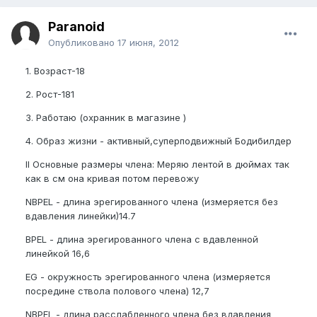
Paranoid
Опубликовано
17 июня, 2012
1. Возраст-18
2. Рост-181
3. Работаю (охранник в магазине )
4. Образ жизни - активный,суперподвижный Бодибилдер
II Основные размеры члена: Меряю лентой в дюймах так
как в см она кривая потом перевожу
NBPEL - длина эрегированного члена (измеряется без
вдавления линейки)14.7
BPEL - длина эрегированного члена с вдавленной
линейкой 16,6
EG - окружность эрегированного члена (измеряется
посредине ствола полового члена) 12,7
NBPFL - длина расслабленного члена без вдавления