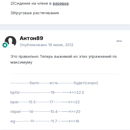
2)Сидение на члене в
веревке
.
3)Круговые растягивания
Антон89
Опубликовано
18 июня, 2012
Это правильно Теперь выжимай из этих упражнений по
максимуму
-----------было------есть---------будет(скоро)
bpfsl------------------19------->>>22.5
bpel------15.5--------17------->>>22
nbpel-----14----------15.4----->>>20
eg---------11----------11.7----->>>16