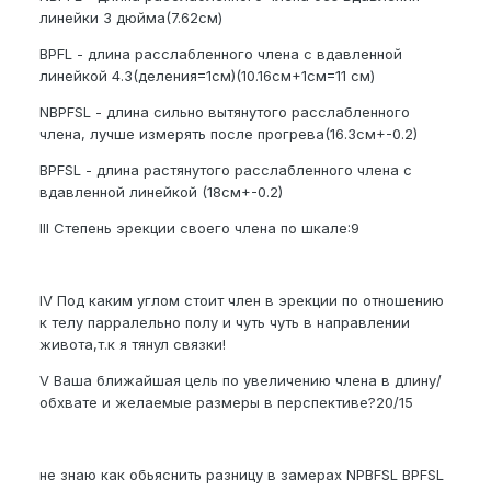
линейки 3 дюйма(7.62см)
BPFL - длина расслабленного члена с вдавленной
линейкой 4.3(деления=1см)(10.16см+1см=11 см)
NBPFSL - длина сильно вытянутого расслабленного
члена, лучше измерять после прогрева(16.3см+-0.2)
BPFSL - длина растянутого расслабленного члена с
вдавленной линейкой (18см+-0.2)
III Степень эрекции своего члена по шкале:9
IV Под каким углом стоит член в эрекции по отношению
к телу парралельно полу и чуть чуть в направлении
живота,т.к я тянул связки!
V Ваша ближайшая цель по увеличению члена в длину/
обхвате и желаемые размеры в перспективе?20/15
не знаю как обьяснить разницу в замерах NPBFSL BPFSL