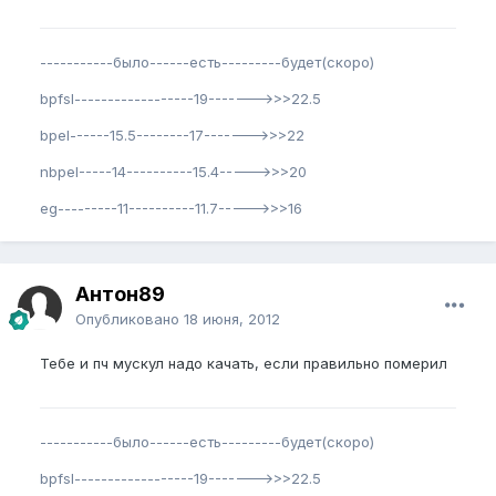
-----------было------есть---------будет(скоро)
bpfsl------------------19------->>>22.5
bpel------15.5--------17------->>>22
nbpel-----14----------15.4----->>>20
eg---------11----------11.7----->>>16
Антон89
Опубликовано
18 июня, 2012
Тебе и пч мускул надо качать, если правильно померил
-----------было------есть---------будет(скоро)
bpfsl------------------19------->>>22.5