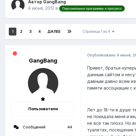
Автор GangBang
4 июня, 2012
в
Персональные программы и прогресс
1
2
3
4
ДАЛЕЕ
Страница 1 из 4
Опубликовано
4 июня, 2
GangBang
Привет, братья нупер
данным сайтом и несу
давным давно всем из
памяти ассоциации с 
Пользователи
Лет до 18-ти в душе т
не покидала меня и в
не все так плохо. Но 
Сообщений
44
туалетах, посещение 