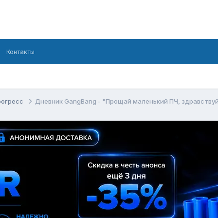
Контакты
рогресс
Дневник GangBang - "Прощай маленький ПЧ, здравству