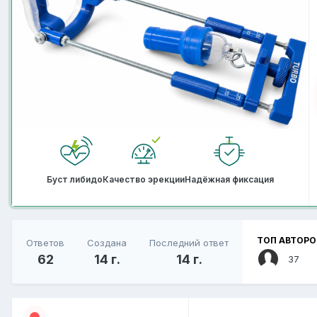
Буст либидо
Качество эрекции
Надёжная фиксация
ТОП АВТОРО
Ответов
Создана
Последний ответ
62
14 г.
14 г.
37