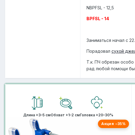
NBPFSL - 12,5
BPFSL - 14
Заниматься начал с 22
Порадовал
сухой дже
Т.к. ПЧ обрезан особо
рад любой помощи быв
Длина +3–5 см
Обхват +1–2 см
Головка +20–30%
Акция −35%