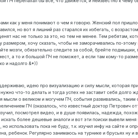
й ПЧ перепахал бы все, что движется, и неизвестно к чему бы
ами как у меня понимают о чем я говорю. Женский пол пришло
вился, но вот я лишний раз старался их избегать, с возрастом
нят нас не только за это, но тем не менее. Тем ребятам, кот
 размером, хочу сказать, чтобы не заморачивались по-этому п
айте мозги, обязательно следите за собой, брейте подмышки,
мест, а то и большой ПЧ не поможет, а если там кому-то разм
ко и надолго &*))
ддерживаю, идею про визуализацию и силу мысли, которая прит
нужно что-то делать и тогда успех не заставит себя долго жд
я мысли о великом и могучем ПЧ, события развивались, таким 
величением ПЧ (оказалось, что известный доктор Петрович отт
зучил, посмотрел видео, и в душе появилась, надежда, похоже
 искать более дешевые аналоги и вот эти поиски вывели меня н
 но использовать пока не буду, т.к. изучил инфу на сайте и о
ена, ребенок. Регулярно занимаюсь на турнике и брусьях ну и