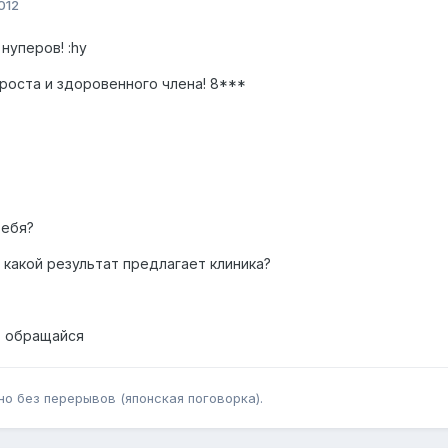
012
нуперов! :hy
оста и здоровенного члена! 8***
тебя?
а какой результат предлагает клиника?
- обращайся
но без перерывов (японская поговорка).