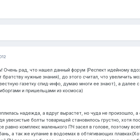
012
ы! Очень рад, что нашел данный форум (Респект идейному вд
т братству нужные знания), до этого считал, что увеличить 
вестную газетку спид-инфо, думаю многи ее знают), а далее 
киборгами и пришельцами из космоса)
еплилась надежда, а вдруг вырастет, но чуда не произошло, а
идя увесистые болты товарищей становилось грустно, хотя по
все равно комплекс маленького ПЧ засел в голове, поэтому вс
бань, а так же купание в водоемах в обтягивающих плавках(Хо