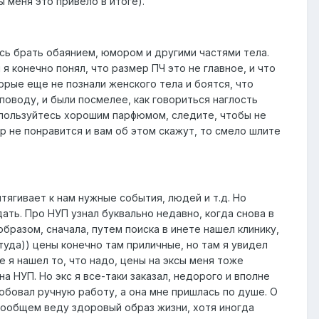
 меня это привело в итоге).
сь брать обаянием, юмором и другими частями тела.
 я конечно понял, что размер ПЧ это не главное, и что
орые еще не познали женского тела и боятся, что
оводу, и были посмелее, как говориться наглость
 пользуйтесь хорошим парфюмом, следите, чтобы не
ер не понравится и вам об этом скажут, то смело шлите
ягивает к нам нужные события, людей и т.д. Но
ать. Про НУП узнал буквально недавно, когда снова в
образом, сначала, путем поиска в инете нашел клинику,
уда)) цены конечно там приличные, но там я увидел
 я нашел то, что надо, цены на эксы меня тоже
а НУП. Но экс я все-таки заказал, недорого и вполне
пробовал ручную работу, а она мне пришлась по душе. О
 вообщем веду здоровый образ жизни, хотя иногда