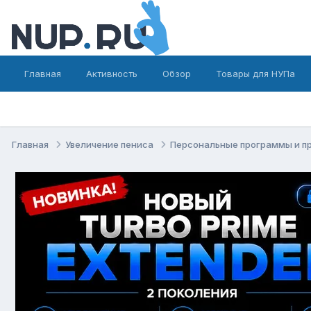
Главная
Активность
Обзор
Товары для НУПа
Главная
Увеличение пениса
Персональные программы и п