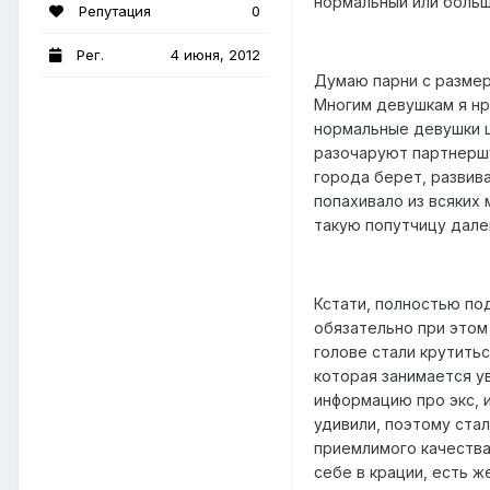
нормальный или большо
Репутация
0
Рег.
4 июня, 2012
Думаю парни с размер
Многим девушкам я нра
нормальные девушки це
разочаруют партнершу
города берет, развив
попахивало из всяких 
такую попутчицу дале
Кстати, полностью по
обязательно при этом 
голове стали крутитьс
которая занимается у
информацию про экс, и
удивили, поэтому стал
приемлимого качества,
себе в крации, есть ж