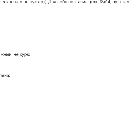
еское нам не чуждо)) Для себя поставил цель 18х14, ну а та
ижный, не курю.
лена: