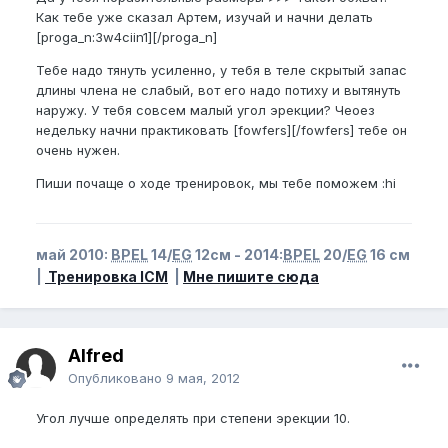
Как тебе уже сказал Артем, изучай и начни делать
[proga_n:3w4ciin1][/proga_n]
Тебе надо тянуть усиленно, у тебя в теле скрытый запас
длины члена не слабый, вот его надо потиху и вытянуть
наружу. У тебя совсем малый угол эрекции? Чеоез
недельку начни практиковать [fowfers][/fowfers] тебе он
очень нужен.
Пиши почаще о ходе тренировок, мы тебе поможем :hi
май 2010:
BPEL
14/
EG
12см - 2014:
BPEL
20/
EG
16 см
|
Тренировка ICM
|
Мне пишите сюда
Alfred
Опубликовано
9 мая, 2012
Угол лучше определять при степени эрекции 10.