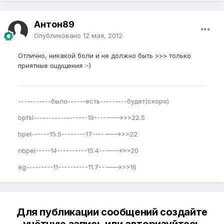
Антон89
Опубликовано
12 мая, 2012
Отлично, никакой боли и не должно быть >>> только
приятные ощущения :-)
-----------было------есть---------будет(скоро)
bpfsl------------------19------->>>22.5
bpel------15.5--------17------->>>22
nbpel-----14----------15.4----->>>20
eg---------11----------11.7----->>>16
Для публикации сообщений создайте