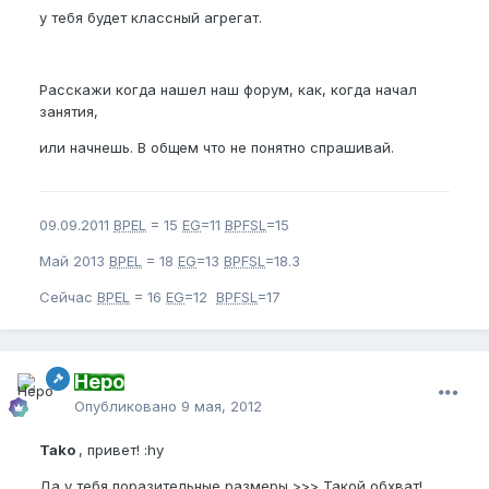
у тебя будет классный агрегат.
Расскажи когда нашел наш форум, как, когда начал
занятия,
или начнешь. В общем что не понятно спрашивай.
09.09.2011
BPEL
= 15
EG
=11
BPFSL
=15
Май 2013
BPEL
= 18
EG
=13
BPFSL
=18.3
Сейчас
BPEL
= 16
EG
=12
BPFSL
=17
Неро
Опубликовано
9 мая, 2012
Tako
, привет! :hy
Да у тебя поразительные размеры >>> Такой обхват!