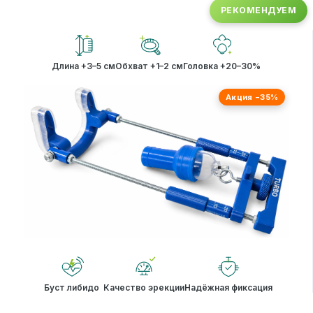
РЕКОМЕНДУЕМ
Длина +3–5 см
Обхват +1–2 см
Головка +20–30%
Акция −35%
Буст либидо
Качество эрекции
Надёжная фиксация