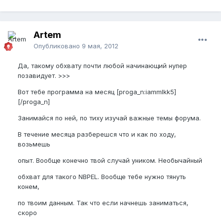
Artem
Опубликовано
9 мая, 2012
Да, такому обхвату почти любой начинающий нупер
позавидует. >>>
Вот тебе программа на месяц [proga_n:iammlkk5]
[/proga_n]
Занимайся по ней, по тиху изучай важные темы форума.
В течение месяца разберешся что и как по ходу,
возьмешь
опыт. Вообще конечно твой случай уником. Необычайный
обхват для такого NBPEL. Вообще тебе нужно тянуть
конем,
по твоим данным. Так что если начнешь заниматься,
скоро