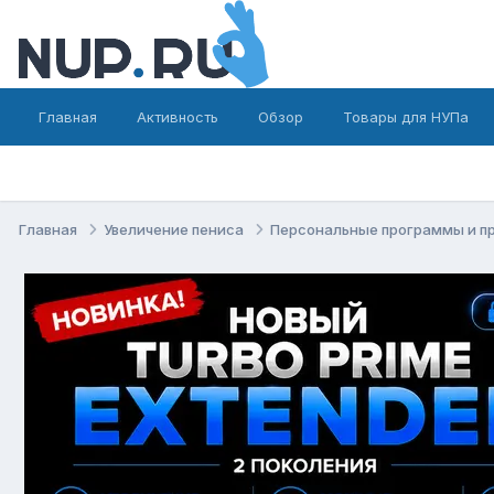
Главная
Активность
Обзор
Товары для НУПа
Главная
Увеличение пениса
Персональные программы и п