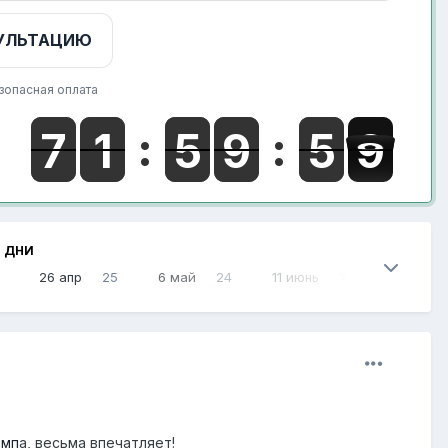
УЛЬТАЦИЮ
зопасная оплата
 ДНИ
26 апр
25
6 май
24
11 июнь
19
емп
а, весьма впечатляет!