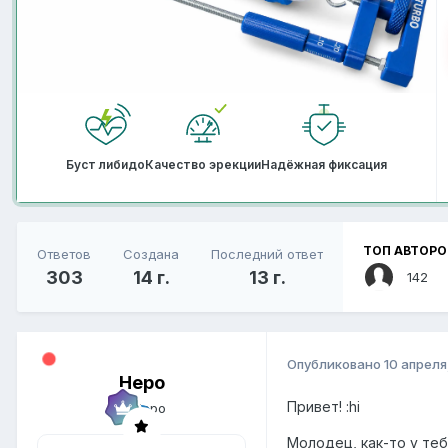
Буст либидо
Качество эрекции
Надёжная фиксация
ТОП АВТОРО
Ответов
Создана
Последний ответ
303
14 г.
13 г.
142
Опубликовано
10 апреля
Неро
Привет! :hi
Молодец, как-то у те