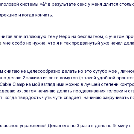
половой системы *&^ в результате секс у меня длится столько 
эрекцию и когда кончать.
почитав впечатляющую тему Неро на бесплатном, с учетом пр
а
мне особо не нужна, что я и так продвинутый уже начал дела
 считаю не целесообразно делать но это сугубо мое , личное
но делаю 2 зажима из авто хомутов (с такой удобной оранжев
 Cable Clamp на мой взгляд ими можно в лучшей степени контр
деваю их, затем начинаю делать продавливания головки и ств
ут, когда твердость чуть чуть спадает, начинаю закручивать 
лассное упражнение! Делал его по 3 раза в день по 15 минут.