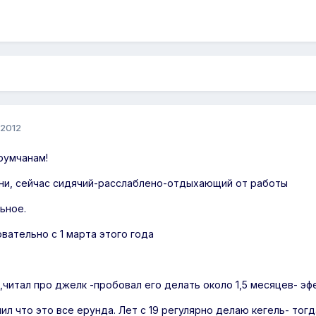
 2012
румчанам!
зни, сейчас сидячий-расслаблено-отдыхающий от работы
ьное.
вательно с 1 марта этого года
д,читал про джелк -пробовал его делать около 1,5 месяцев- эф
ил что это все ерунда. Лет с 19 регулярно делаю кегель- тогд