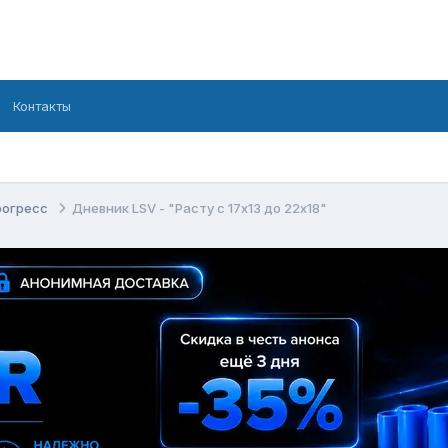
Контакты
рогресс
Дневник LSV - "Расту c 17х13 до 22х18"