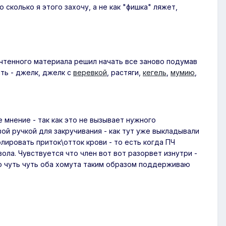
сколько я этого захочу, а не как "фишка" ляжет,
очтенного материала решил начать все заново подумав
ть - джелк, джелк с
веревкой
, растяги,
кегель
,
мумию
,
 мнение - так как это не вызывает нужного
ой ручкой для закручивания - как тут уже выкладывали
олировать приток\отток крови - то есть когда ПЧ
ола. Чувствуется что член вот вот разорвет изнутри -
по чуть чуть оба хомута таким образом поддерживаю