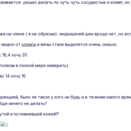
живается- решил делать по чуть чуть сосудистые и клэмп, но
жа на члене ( я не обрезан) -индюшачей шеи вроде нет, но вот
 -видно от
клэмпа
и вены стали выделятся очень сильно.
 18,4 хочу 20
у толком в полной мере измерить)
ас 14 хочу 16
эрекцией, было ли такое у кого ни будь и в течении какого в
бще ничего не делать?
нутой и потемневшей кожей!?
!