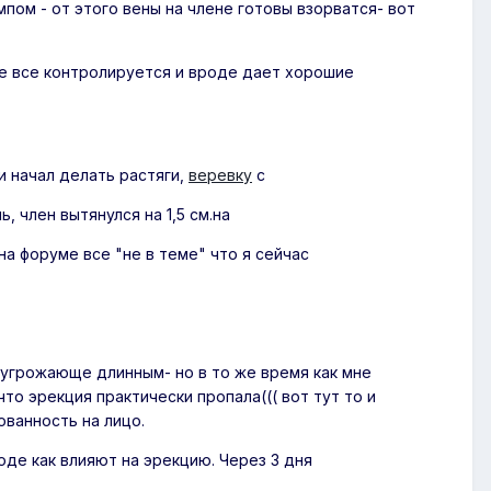
пом - от этого вены на члене готовы взорватся- вот
чше все контролируется и вроде дает хорошие
и начал делать растяги,
веревку
с
, член вытянулся на 1,5 см.на
на форуме все "не в теме" что я сейчас
 угрожающе длинным- но в то же время как мне
что эрекция практически пропала((( вот тут то и
ованность на лицо.
оде как влияют на эрекцию. Через 3 дня