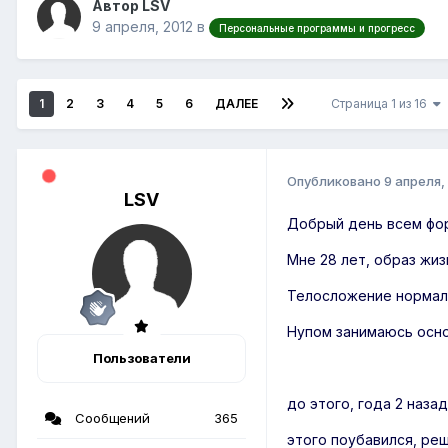
Автор LSV
9 апреля, 2012
в
Персональные программы и прогресс
1
2
3
4
5
6
ДАЛЕЕ
Страница 1 из 16
Опубликовано
9 апреля,
LSV
Добрый день всем фо
Мне 28 лет, образ жи
Телосложение нормал
Нупом занимаюсь осно
Пользователи
до этого, года 2 наза
Сообщений
365
этого поубавился, реш