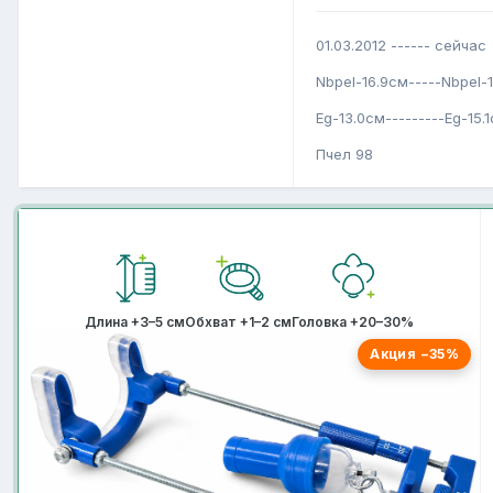
01.03.2012 ------ сейчас
Nbpel-16.9см-----Nbpel-
Eg-13.0см---------Eg-15.
Пчел 98
Длина +3–5 см
Обхват +1–2 см
Головка +20–30%
Акция −35%