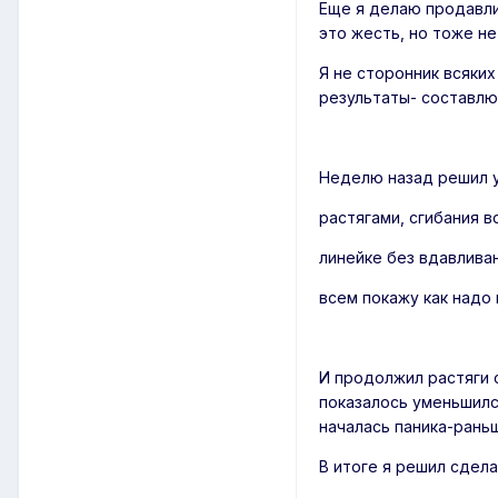
Еще я делаю продавли
это жесть, но тоже н
Я не сторонник всяких
результаты- составлю
Неделю назад решил у
растягами, сгибания вс
линейке без вдавливан
всем покажу как надо 
И продолжил растяги 
показалось уменьшился
началась паника-раньш
В итоге я решил сдела