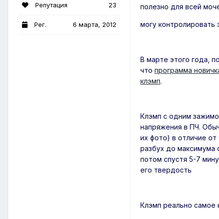
Репутация
23
полезно для всей моче
могу контролировать 
Рег.
6 марта, 2012
В марте этого года, 
что
программа новичк
клэмп
.
Клэмп с одним зажимом
напряжения в ПЧ. Обыч
их фото) в отличие от
разбух до максимума о
потом спустя 5-7 мин
его твердость
Клэмп реально самое к