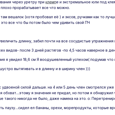
вания через уретру при
клемп
е и экстремальное юли под клем
е плохо прорабатывает все что можно.
 там вешалок (хотя пробовал её ) и эксов, ручками как то лу
 это все что бы потом было чем удивить свой ПЧ
величить длинну, забил почти на все сосудистые упражнения 
ех видов- после 3 дней растягов -по 4,5 часов наверное в день
ия я увидел 18,6 см Я воодушевленный успехом( подумав что 
шустро вытягивать и в длинну и в ширину член )))
с удвоеной силой дальше. на 4 или 5 день член смотрелся уже
 обхват....этому я значения не придал, но потом я обнаружил 
е такого никогда не было, даже намека на это. o: Перетренир
ть паузу....сидел ел бананы, орехи, морепродукты, которые вр