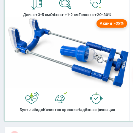
Длина +3–5 см
Обхват +1–2 см
Головка +20–30%
Акция −35%
Буст либидо
Качество эрекции
Надёжная фиксация