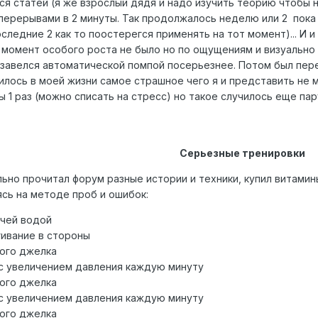
ся статей (я же взрослый дядя и надо изучить теорию чтобы 
перерывами в 2 минуты. Так продолжалось неделю или 2 пока н
оследние 2 как то поостерегся применять на тот момент)... 
т момент особого роста не было но по ощущениям и визуально
бзавелся автоматической помпой посерьезнее. Потом был пере
училось в моей жизни самое страшное чего я и представить не м
бы 1 раз (можно списать на стресс) но такое случилось еще пар
Серьезные тренировки
льно прочитал форум разные истории и техники, купил витами
сь на методе проб и ошибок:
ячей водой
гивание в стороны
ого джелка
с увеличением давления каждую минуту
ого джелка
с увеличением давления каждую минуту
ого джелка