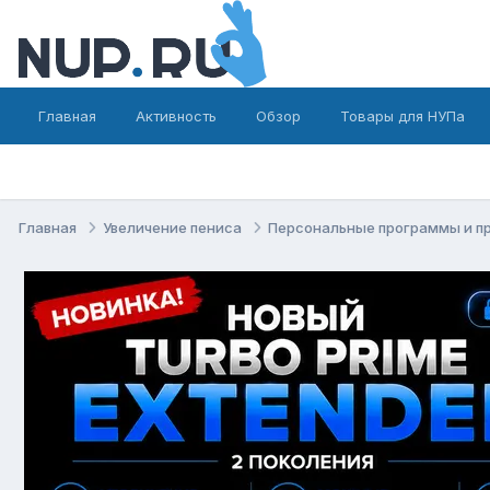
Главная
Активность
Обзор
Товары для НУПа
Главная
Увеличение пениса
Персональные программы и п