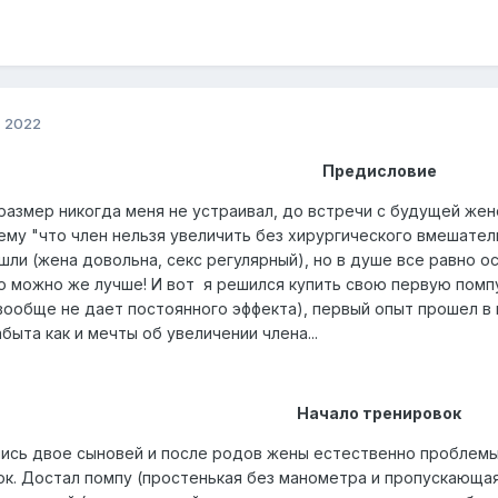
, 2022
Предисловие
размер никогда меня не устраивал, до встречи с будущей же
тему "что член нельзя увеличить без хирургического вмешател
ли (жена довольна, секс регулярный), но в душе все равно о
о можно же лучше! И вот я решился купить свою первую помпу 
вообще не дает постоянного эффекта), первый опыт прошел в 
быта как и мечты об увеличении члена...
Начало тренировок
лись двое сыновей и после родов жены естественно проблемы
ок. Достал помпу (простенькая без манометра и пропускающая