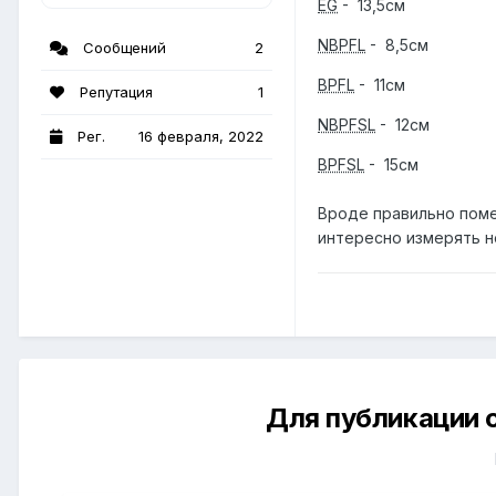
EG
- 13,5см
NBPFL
- 8,5см
Сообщений
2
BPFL
- 11см
Репутация
1
NBPFSL
- 12см
Рег.
16 февраля, 2022
BPFSL
- 15см
Вроде правильно поме
интересно измерять н
Для публикации 