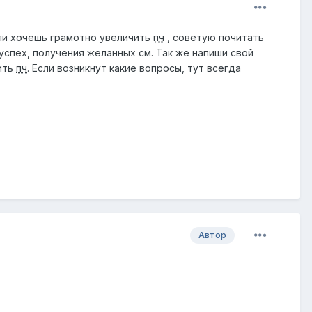
сли хочешь грамотно увеличить
пч
, советую почитать
 успех, получения желанных см. Так же напиши свой
ить
пч
. Если возникнут какие вопросы, тут всегда
Автор