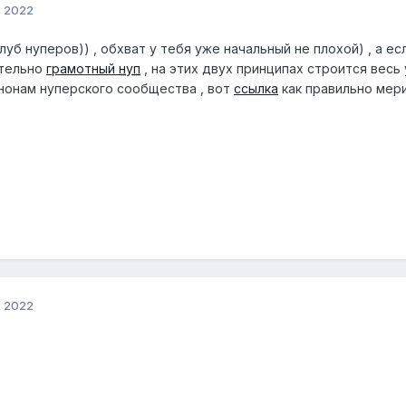
, 2022
уб нуперов)) , обхват у тебя уже начальный не плохой) , а е
тельно
грамотный
нуп
, на этих двух принципах строится весь
нонам нуперского сообщества , вот
ссылка
как правильно мер
, 2022