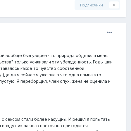
Подписчики
0
ной вообще был уверен что природа обделила меня.
ьства" только усиливали эту убежденность. Годы шли
ставалось какое то чувство собственной
(да,да я сейчас я уже знаю что одна помпа что
пустую. Я переборщил, член опух, жена не оценила и
 с сексом стали более насущны. И решил я попытать
 воздух из-за чего постоянно приходится