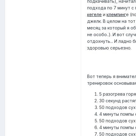
подкачивать), начитал
подхода по 7 минут с 
кегеле
и
клемпинг
е (п
джелк. В целом на то
месяц за который я о
не особо..). И вот сл
отдохнуть... И ладно 
здоровью серьезно.
Вот теперь я внимате
тренировок основывая
5 разогрева гор
30 секунд растя
50 подходов сух
4 минуты помпы 
50 подходов сух
4 минуты помпы 
50 подходов сух