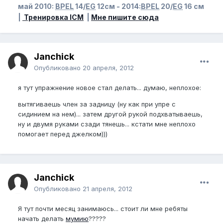
май 2010:
BPEL
14/
EG
12см - 2014:
BPEL
20/
EG
16 см
|
Тренировка ICM
|
Мне пишите сюда
Janchick
Опубликовано
20 апреля, 2012
я тут упражнение новое стал делать... думаю, неплохое:
вытягиваешь член за задницу (ну как при упре с
сидинием на нем)... затем другой рукой подхватываешь,
ну и двумя руками сзади тянешь... кстати мне неплохо
помогает перед джелком)))
Janchick
Опубликовано
21 апреля, 2012
Я тут почти месяц занимаюсь... стоит ли мне ребяты
начать делать
мумию
?????