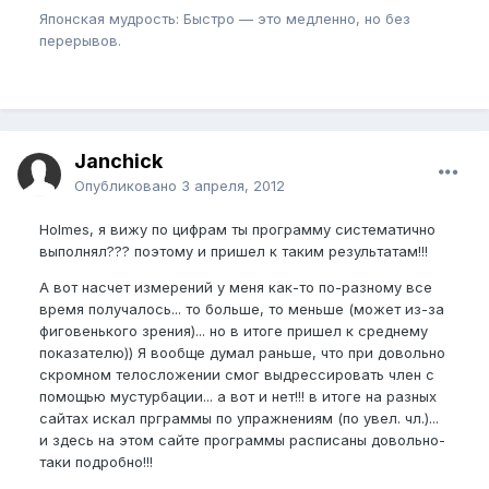
Японская мудрость: Быстро — это медленно, но без
перерывов.
Janchick
Опубликовано
3 апреля, 2012
Holmes, я вижу по цифрам ты программу систематично
выполнял??? поэтому и пришел к таким результатам!!!
А вот насчет измерений у меня как-то по-разному все
время получалось... то больше, то меньше (может из-за
фиговенького зрения)... но в итоге пришел к среднему
показателю)) Я вообще думал раньше, что при довольно
скромном телосложении смог выдрессировать член с
помощью мустурбации... а вот и нет!!! в итоге на разных
сайтах искал прграммы по упражнениям (по увел. чл.)...
и здесь на этом сайте программы расписаны довольно-
таки подробно!!!