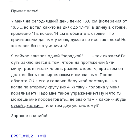
Привет всем!
У меня на сегодняшний день пенис 16,8 см (колебания от
16,5 ... но встал как-то на днях до 17-ти) в длину в стояке,
примерно 11 в покое, 14 см в обхвате в стояке... По
прочитанным данным у меня, думаю не все так плохо! Но
хотелось бы его увеличить!
Я сейчас занялся одной "зарядкой"
- так скажем! Ее
суть заключается в том, чтобы на протяжении 5-ти
минут растягивать член в разные стороны, при этом он
должен быть эрогированным и смазанным! После
обхвата ОК я его у головки беру чтоб растянуть... но
когда по второму кругу (из 4-х) тяну - головка у меня
побаливает( Надо мне такое упражнение?! Ну и что ты
можешь мне посоветовать... не знаю там - какой-нибудь
сухой джелкинг
, или там другую систему!?
Заранее спасибо!
BPSFL=16,2 -->*18