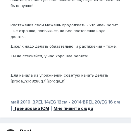
быть лучше!
Растяжения свои можешь продолжать - что член болит
- не страшно, привыкнет, но все постепенно надо
делать...
Джелк надо делать обязательно, и растяжения - тоже.
Ты не стесняйся, у нас хорошие ребята!
Для начала из упражнений советую начать делать
[proga_n:1q8z80q7][/proga_n]
май 2010:
BPEL
14/
EG
12см - 2014:
BPEL
20/
EG
16 см
|
Тренировка ICM
|
Мне пишите сюда