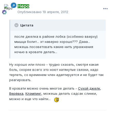
Неро
Опубликовано
19 апреля, 2012
Цитата
после джелка в районе лобка (особенно вверху)
мышца болит... эт наверно хорошо??? Дааа...
можешь посоветовать какие-нить упражнения
ночью в кровате делать...
Ну хорошо или плохо - трудно сказать, смотря какая
боль, скорее всего это ноют натянутые связки, надо
терпеть, со временем член адаптируется и не будет так
реагировать.
В кровати можно очень многое делать -
Сухой джелк
,
Верёвка
,
Клэмпинг
, можешь делать
садсак слинки
,
можно и еще что найти...