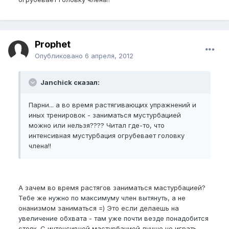
Prophet
Опубликовано
6 апреля, 2012
Janchick сказал:
Парни... а во время растягивающих упражнений и
иных тренировок - заниматься мустурбацией
можно или нельзя???? Читал где-то, что
интенсивная мустурбация огрубевает головку
члена!!
А зачем во время растягов заниматься мастурбацией?
Тебе же нужно по максимуму член вытянуть, а не
онанизмом заниматься =) Это если делаешь на
увеличение обхвата - там уже почти везде понадобится
стояк. С интенсивной мастурбацией лучше не играть.