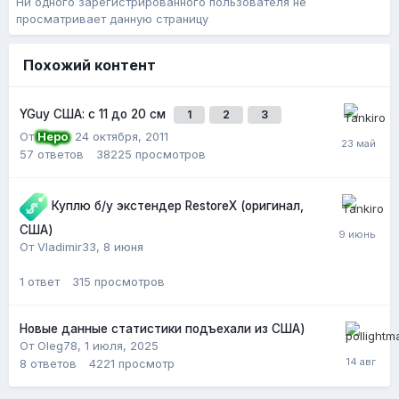
Ни одного зарегистрированного пользователя не
просматривает данную страницу
Похожий контент
YGuy США: с 11 до 20 см
1
2
3
От
Неро
,
24 октября, 2011
57
ответов
38225
просмотров
Куплю б/у экстендер RestoreX (оригинал,
США)
От Vladimir33,
8 июня
1
ответ
315
просмотров
Новые данные статистики подъехали из США)
От Oleg78,
1 июля, 2025
8
ответов
4221
просмотр