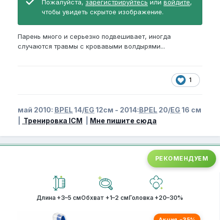
Пожалуйста,
зарегистрируйтесь
или
войдите
,
чтобы увидеть скрытое изображение.
Парень много и серьезно подвешивает, иногда
случаются травмы с кровавыми волдырями...
1
май 2010:
BPEL
14/
EG
12см - 2014:
BPEL
20/
EG
16 см
|
Тренировка ICM
|
Мне пишите сюда
РЕКОМЕНДУЕМ
Длина +3–5 см
Обхват +1–2 см
Головка +20–30%
Акция −35%