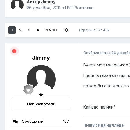
Автор Jimmy
26 декабря, 2011
в
НУП болталка
1
2
3
4
ДАЛЕЕ
Страница 1 из 4
Опубликовано
26 декабр
Jimmy
Вчера мое маленькое(
Глядя в глаза сказал 
вроде бы она меня по
Пользователи
Как вас палили?
Сообщений
107
Пишу сидя на члене