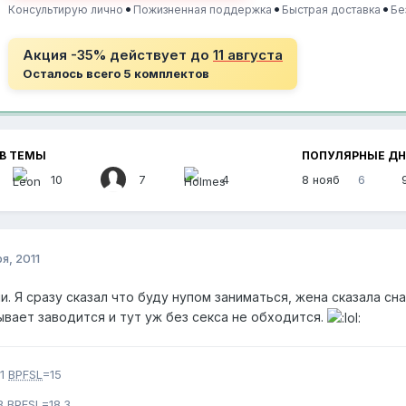
•
•
•
Консультирую лично
Пожизненная поддержка
Быстрая доставка
Бе
Акция -35% действует до
11 августа
Осталось всего 5 комплектов
В ТЕМЫ
ПОПУЛЯРНЫЕ Д
10
7
4
8 нояб
6
я, 2011
. Я сразу сказал что буду нупом заниматься, жена сказала сна
ывает заводится и тут уж без секса не обходится.
11
BPFSL
=15
3
BPFSL
=18.3