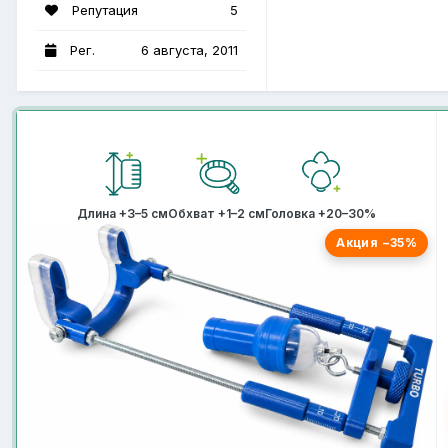
Репутация
5
Рег.
6 августа, 2011
Длина +3–5 см
Обхват +1–2 см
Головка +20–30%
Акция −35%