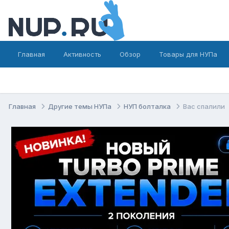
Главная
Активность
Обзор
Товары для НУПа
Главная
Другие темы НУПа
НУП болталка
Вас спалили