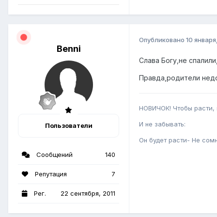
Опубликовано
10 января
Benni
Слава Богу,не спалили
Правда,родители недо
НОВИЧОК! Чтобы расти, н
И не забывать:
Пользователи
Он будет расти- Не сом
Сообщений
140
Репутация
7
Рег.
22 сентября, 2011