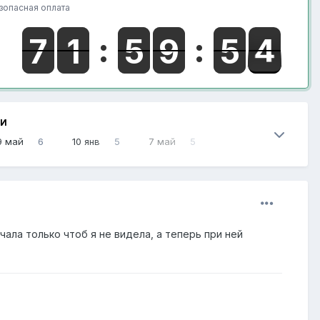
зопасная оплата
НИ
9 май
6
10 янв
5
7 май
5
чала только чтоб я не видела, а теперь при ней