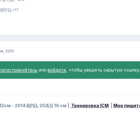
2
BPFSL
=17
я, 2011
регистрируйтесь
или
войдите
, чтобы увидеть скрытую ссылку
12см - 2014:
BPEL
20/
EG
16 см |
Тренировка ICM
|
Мне пишит