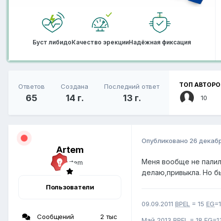
Буст либидо
Качество эрекции
Надёжная фиксация
ТОП АВТОРО
Ответов
Создана
Последний ответ
65
14 г.
13 г.
10
Опубликовано
26 декабр
Artem
Меня вообще не палили
делаю,привыкла. Но б
Пользователи
09.09.2011
BPEL
= 15
EG
=
Сообщений
2 тыс
Май 2013
BPEL
= 18
EG
=1