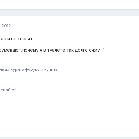
, 2012
,да и не спалят
умевают,почему я в туалете так долго сижу=)
адо курить форум, и нупить.
невайся!