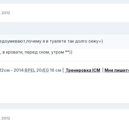
, 2012
едоумевают,почему я в туалете так долго сижу=)
, в кровати, перед сном, утром **))
12см - 2014:
BPEL
20/
EG
16 см |
Тренировка ICM
|
Мне пишит
, 2012