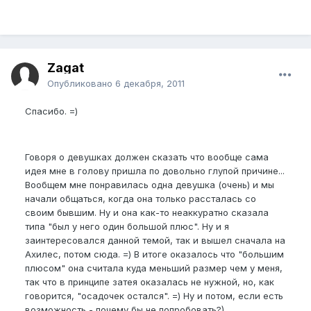
Zagat
Опубликовано
6 декабря, 2011
Спасибо. =)
Говоря о девушках должен сказать что вообще сама
идея мне в голову пришла по довольно глупой причине...
Вообщем мне понравилась одна девушка (очень) и мы
начали общаться, когда она только рассталась со
своим бывшим. Ну и она как-то неаккуратно сказала
типа "был у него один большой плюс". Ну и я
заинтересовался данной темой, так и вышел сначала на
Ахилес, потом сюда. =) В итоге оказалось что "большим
плюсом" она считала куда меньший размер чем у меня,
так что в принципе затея оказалась не нужной, но, как
говорится, "осадочек остался". =) Ну и потом, если есть
возможность - почему бы не попробовать?)