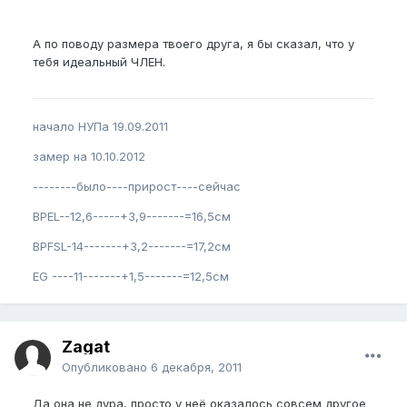
А по поводу размера твоего друга, я бы сказал, что у
тебя идеальный ЧЛЕН.
начало НУПа 19.09.2011
замер на 10.10.2012
--------было----прирост----сейчас
BPEL--12,6-----+3,9-------=16,5см
BPFSL-14-------+3,2-------=17,2см
EG ----11-------+1,5-------=12,5см
Zagat
Опубликовано
6 декабря, 2011
Да она не дура, просто у неё оказалось совсем другое