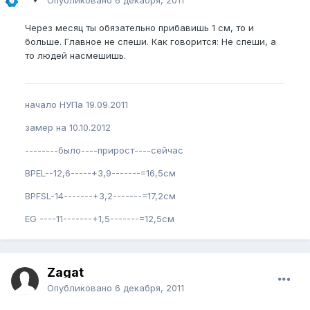
Через месяц ты обязательно прибавишь 1 см, то и
больше. Главное не спеши. Как говорится: Не спеши, а
то людей насмешишь.
начало НУПа 19.09.2011
замер на 10.10.2012
--------было----прирост----сейчас
BPEL--12,6-----+3,9-------=16,5см
BPFSL-14-------+3,2-------=17,2см
EG ----11-------+1,5-------=12,5см
Zagat
Опубликовано
6 декабря, 2011