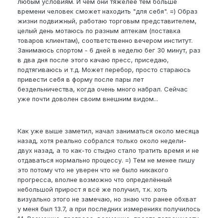
любым условиям. И чем они тяжелее тем больше
времени человек сможет находить "для себя". =) Образ
жизни подвижный, работаю торговым представителем,
целый день мотаюсь по разным аптекам (поставка
товаров клиентам), соответственно вечером институт.
Занимаюсь спортом - 6 дней в неделю бег 30 минут, раз
в два дня после этого качаю пресс, приседаю,
подтягиваюсь и т.д. Может перебор, просто стараюсь
привести себя в форму после пары лет
бездельничества, когда очень много набрал. Сейчас
уже почти доволен своим внешним видом...
Как уже выше заметил, начал заниматься около месяца
назад, хотя реально собрался только около недели-
двух назад, а то как-то стыдно стало тратить время и не
отдаваться нормально процессу. =) Тем не менее пишу
это потому что не уверен что не было никакого
прогресса, вполне возможно что определённый
небольшой прирост я всё же получил, т.к. хоть
визуально этого не замечаю, но знаю что ранее обхват
у меня был 13.7, а при последних измерениях получилось