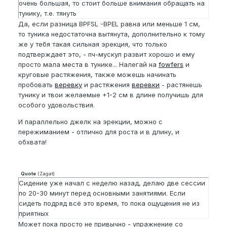
очень большая, то стоит больше внимания обращать на
тунику, т.е. тянуть
Да, если разница BPFSL -BPEL равна или меньше 1 см,
то туника недостаточна вытянута, дополнительно к тому
же у тебя такая сильная эрекция, что только
подтверждает это, - пч-мускул развит хорошо и ему
просто мала места в тунике... Налегай на
fowfers
и
круговые растяжения, также можешь начинать
пробовать
веревку
и растяжения
веревки
- растянешь
тунику и твои желаемые +1-2 см в длине получишь для
особого удовольствия.
И параллельно джелк на эрекции, можно с
пережиманием - отлично для роста и в длину, и
обхвата!
Quote
(
Zagat
)
Сидение уже начал с неделю назад, делаю две сессии
по 20-30 минут перед основными занятиями. Если
сидеть подряд всё это время, то пока ощущения не из
приятных
Может пока просто не привычно - упражнение со