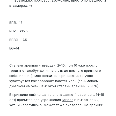
14. Возможно, прогресс, возможно, просто погрешности
в замерах. =)
BPEL=17
NBPEL=15.5
BPFSL=17.5
EG=14
Степень эрекции - твёрдая (9-10, при 10 уже просто
трещит от возбуждения, вплоть до немного приятного
побаливания), мне нравится, при занятиях лучше
чувствуется как прорабатывается член (занимаюсь
джелком на очень высокой степени эрекции, 95+%)
В принципе ещё когда-то очень давно (наверное в 14-15
лет) прочитал про упражнения
Кегеля
и выполнял их,
хоть и нерегулярно, может тоже сказалось на эрекции.