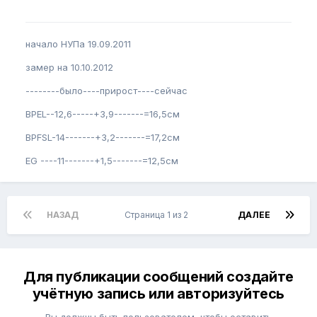
начало НУПа 19.09.2011
замер на 10.10.2012
--------было----прирост----сейчас
BPEL--12,6-----+3,9-------=16,5см
BPFSL-14-------+3,2-------=17,2см
EG ----11-------+1,5-------=12,5см
НАЗАД
Страница 1 из 2
ДАЛЕЕ
Для публикации сообщений создайте
учётную запись или авторизуйтесь
Вы должны быть пользователем, чтобы оставить