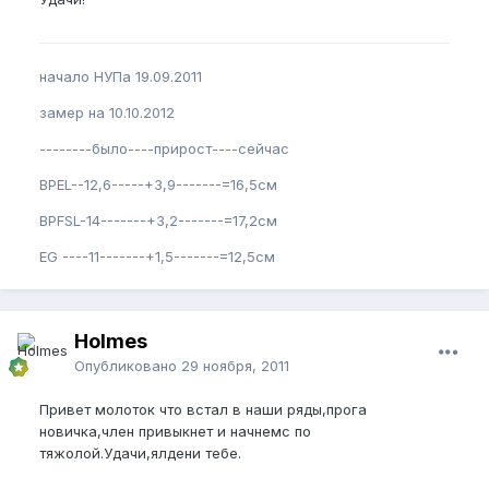
начало НУПа 19.09.2011
замер на 10.10.2012
--------было----прирост----сейчас
BPEL--12,6-----+3,9-------=16,5см
BPFSL-14-------+3,2-------=17,2см
EG ----11-------+1,5-------=12,5см
Holmes
Опубликовано
29 ноября, 2011
Привет молоток что встал в наши ряды,прога
новичка,член привыкнет и начнемс по
тяжолой.Удачи,ялдени тебе.