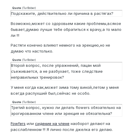
Quote
(
TurBober
)
Подскажите, действительно ли причина в растягах?
Возможно,может со здоровьем какие проблемы,всякое
бывает,думаю лучше тебе обратиться к врачу,а то мало
ли !!!
Растяги конечно влияют немного на эрекцию,но не
думаю что настолько.
Quote
(
TurBober
)
Второй вопрос, после упражнений, пацан мой
съеживается, а не разбухает, тоже следствие
неправильных тренировок?
У меня когда как,может зима тому виной,летом у меня
всегда распухший был,сейчас не особо.
Quote
(
TurBober
)
Третий вопрос, нужно ли делать flowers обязательно на
эрогированном члене или эрекция не обязательна?
Fowfers
или
сидение на члене
наоборот делают на
расслабленном !!! Я лично после джелка его делаю.