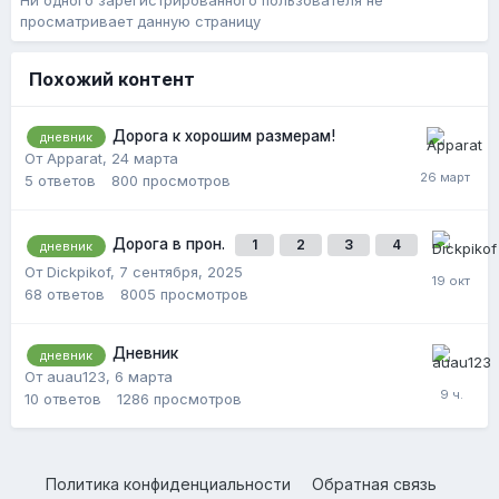
Ни одного зарегистрированного пользователя не
просматривает данную страницу
Похожий контент
Дорога к хорошим размерам!
дневник
От Apparat,
24 марта
5
ответов
800
просмотров
Дорога в прон.
1
2
3
4
дневник
От Dickpikof,
7 сентября, 2025
68
ответов
8005
просмотров
Дневник
дневник
От auau123,
6 марта
10
ответов
1286
просмотров
Политика конфиденциальности
Обратная связь