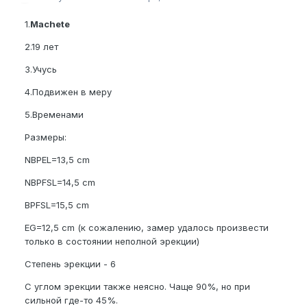
1.
Machete
2.19 лет
3.Учусь
4.Подвижен в меру
5.Временами
Размеры:
NBPEL=13,5 cm
NBPFSL=14,5 cm
BPFSL=15,5 cm
EG=12,5 cm (к сожалению, замер удалось произвести
только в состоянии неполной эрекции)
Степень эрекции - 6
С углом эрекции также неясно. Чаще 90%, но при
сильной где-то 45%.