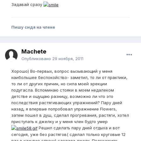
Задавай сразу
Пишу сидя на члене
Machete
Опубликовано
29 ноября, 2011
Хорошо) Во-первых, вопрос вызывающий у меня
наибольшее беспокойство- заметил, то ли от практики,
то ли от других причин, но сила моей эрекции
подугасла. Вспоминаю стояки в моем недалеком
детстве и ощущаю разницу, возможно ли что это
последствия растягивающих упражнений? Пару дней
назад, я впервые попробовал упражнение Flowers,
затем пошел в душ, сделал прогревания, растяги, хотел
приступать к джелку и у меня член будто умер
Решил сделать пару дней отдыха и вот
сегодня, уже без растягов( сделал только круговые 12
раз в каждую строну) сделала джелк. Подскажите,