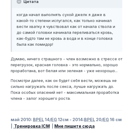
Цитата
когда начал выполнять сухой джелк я даже в
какой-то степени испугался, как только начинал
вести хватку я чувствовал как от начала ствола и
до самой головки начинала переливаться кровь,
как-будто там не кровь а вода и в конце головка
была как помидор!
Думаю, ничего страшного - член возможно в стрессе от
перегрузок, красная головка - это нормально, хорошо
проработана, вот белая или зеленая - уже нехорошо...
Посмотри далее, как он будет себя вести, можешь не
сильно нагружать после секса, лучше нагружать до.
Пока особых опасений нет - максимальная проработка
члена - залог хорошего роста.
май 2010:
BPEL
14/
EG
12см - 2014:
BPEL
20/
EG
16 см
|
Тренировка ICM
|
Мне пишите сюда