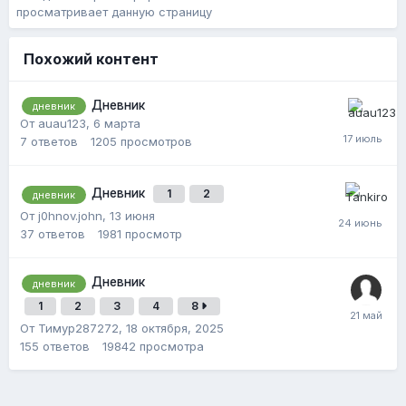
просматривает данную страницу
Похожий контент
Дневник
дневник
От auau123,
6 марта
7
ответов
1205
просмотров
Дневник
1
2
дневник
От j0hnov.john,
13 июня
37
ответов
1981
просмотр
Дневник
дневник
1
2
3
4
8
От Тимур287272,
18 октября, 2025
155
ответов
19842
просмотра