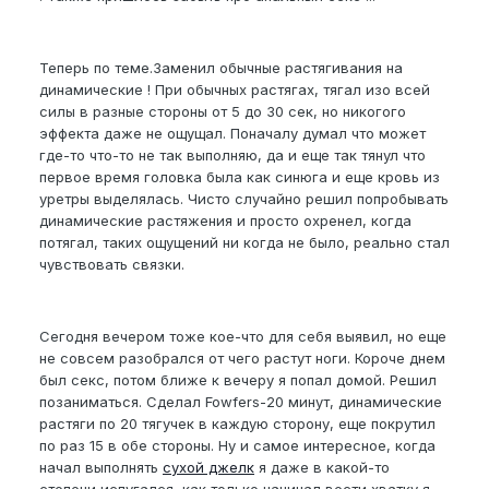
Теперь по теме.Заменил обычные растягивания на
динамические ! При обычных растягах, тягал изо всей
силы в разные стороны от 5 до 30 сек, но никогого
эффекта даже не ощущал. Поначалу думал что может
где-то что-то не так выполняю, да и еще так тянул что
первое время головка была как синюга и еще кровь из
уретры выделялась. Чисто случайно решил попробывать
динамические растяжения и просто охренел, когда
потягал, таких ощущений ни когда не было, реально стал
чувствовать связки.
Сегодня вечером тоже кое-что для себя выявил, но еще
не совсем разобрался от чего растут ноги. Короче днем
был секс, потом ближе к вечеру я попал домой. Решил
позаниматься. Сделал Fowfers-20 минут, динамические
растяги по 20 тягучек в каждую сторону, еще покрутил
по раз 15 в обе стороны. Ну и самое интересное, когда
начал выполнять
сухой джелк
я даже в какой-то
степени испугался, как только начинал вести хватку я