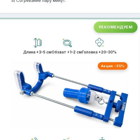
5) Согревание пару минут.
РЕКОМЕНДУЕМ
Длина +3–5 см
Обхват +1–2 см
Головка +20–30%
Акция −35%