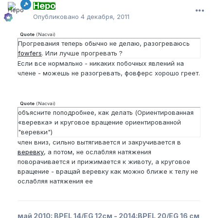
Неро
Опубликовано
4 декабря, 2011
Quote
(
Nacvai
)
Прогревания теперь обычно не делаю, разогреваюсь
fowfers
. Или лучше прогревать ?
Если все нормально - никаких побочных явлений на
члене - можешь не разогревать, фовферс хорошо греет.
Quote
(
Nacvai
)
объясните поподробнее, как делать (Ориентированная
«веревка» и круговое вращение ориентированной
"веревки")
член вниз, сильно вытягивается и закручивается в
веревку
, а потом, не ослабляя натяжения
поворачивается и прижимается к животу, а круговое
вращение - вращай веревку как можно ближе к телу не
ослабляя натяжения ее
май 2010:
BPEL
14/
EG
12см - 2014:
BPEL
20/
EG
16 см