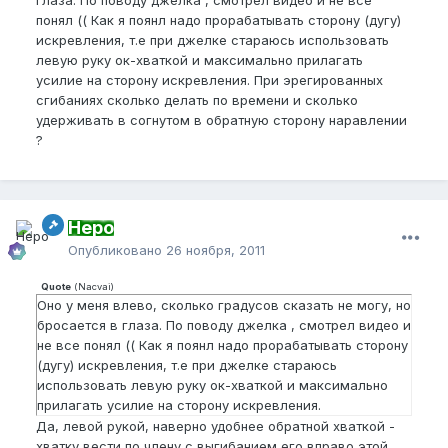
глаза. По поводу джелка , смотрел видео и не все
понял (( Как я поянл надо прорабатывать сторону (дугу)
искревления, т.е при джелке стараюсь использовать
левую руку ок-хваткой и максимально прилагать
усилие на сторону искревления. При эрегированных
сгибаниях сколько делать по времени и сколько
удерживать в согнутом в обратную сторону наравлении
?
Неро
Опубликовано
26 ноября, 2011
Quote
(
Nacvai
)
Оно у меня влево, сколько градусов сказать не могу, но
бросается в глаза. По поводу джелка , смотрел видео и
не все понял (( Как я поянл надо прорабатывать сторону
(дугу) искревления, т.е при джелке стараюсь
использовать левую руку ок-хваткой и максимально
прилагать усилие на сторону искревления.
Да, левой рукой, наверно удобнее обратной хваткой -
хватку вести по члену с выгибанием его вправо этой