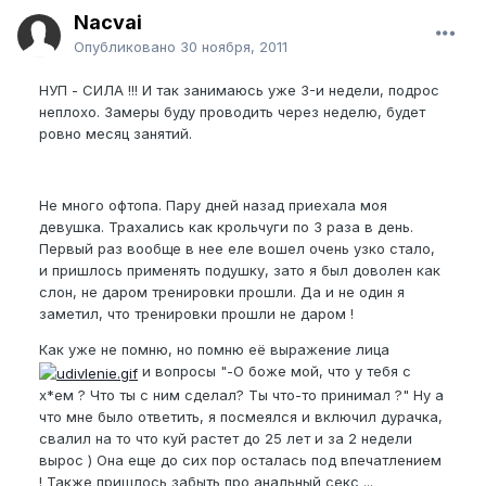
Nacvai
Опубликовано
30 ноября, 2011
НУП - СИЛА !!! И так занимаюсь уже 3-и недели, подрос
неплохо. Замеры буду проводить через неделю, будет
ровно месяц занятий.
Не много офтопа. Пару дней назад приехала моя
девушка. Трахались как крольчуги по 3 раза в день.
Первый раз вообще в нее еле вошел очень узко стало,
и пришлось применять подушку, зато я был доволен как
слон, не даром тренировки прошли. Да и не один я
заметил, что тренировки прошли не даром !
Как уже не помню, но помню её выражение лица
и вопросы "-О боже мой, что у тебя с
х*ем ? Что ты с ним сделал? Ты что-то принимал ?" Ну а
что мне было ответить, я посмеялся и включил дурачка,
свалил на то что куй растет до 25 лет и за 2 недели
вырос ) Она еще до сих пор осталась под впечатлением
! Также пришлось забыть про анальный секс ...