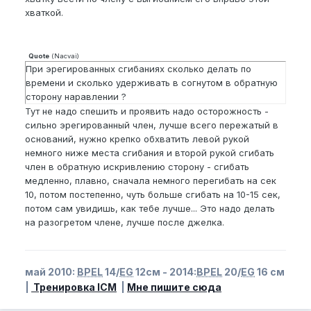
хваткой.
Quote
(
Nacvai
)
При эрегированных сгибаниях сколько делать по
времени и сколько удерживать в согнутом в обратную
сторону наравлении ?
Тут не надо спешить и проявить надо осторожность -
сильно эрегированный член, лучше всего пережатый в
оснований, нужно крепко обхватить левой рукой
немного ниже места сгибания и второй рукой сгибать
член в обратную искривлению сторону - сгибать
медленно, плавно, сначала немного перегибать на сек
10, потом постепенно, чуть больше сгибать на 10-15 сек,
потом сам увидишь, как тебе лучше... Это надо делать
на разогретом члене, лучше после джелка.
май 2010:
BPEL
14/
EG
12см - 2014:
BPEL
20/
EG
16 см
|
Тренировка ICM
|
Мне пишите сюда