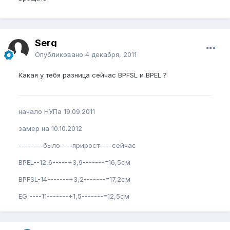
Serg
Опубликовано
4 декабря, 2011
Какая у тебя разница сейчас BPFSL и BPEL ?
начало НУПа 19.09.2011
замер на 10.10.2012
--------было----прирост----сейчас
BPEL--12,6-----+3,9-------=16,5см
BPFSL-14-------+3,2-------=17,2см
EG ----11-------+1,5-------=12,5см