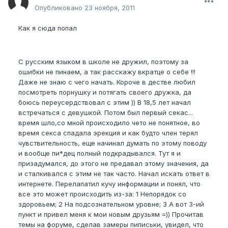
Опубликовано
23 ноября, 2011
Как я сюда попал
С русским языком в школе не дружил, поэтому за
ошибки не пинаем, а так расскажу вкратце о себе !!!
Даже не знаю с чего начать. Короче в дестве любил
посмотреть порнушку и потягать своего дружка, да
боюсь переусердствовал с этим )) В 18,5 лет начал
встречаться с девушкой. Потом был первый секас...
время шло,со мной происходило чето не понятное, во
время секса спадала эрекция и как будто член терял
чувствительность, еще начинал думать по этому поводу
и вообще пи*дец полный подкрадывался. Тут я и
призадумался, до этого не предавал этому значения, да
и сталкивался с этим не так часто. Начал искать ответ в
интернете. Перелапатил кучу информации и понял, что
все это может происходить из-за: 1 Непорядок со
здоровьем; 2 На подсознательном уровне; 3 А вот 3-ий
пункт и привел меня к мои новым друзьям =)) Прочитав
темы на форуме, сделав замеры пиписьки, увидел, что