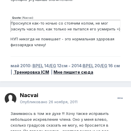
Quote
(
Nacvai
)
Проснулся как-то ночью со стоячим колом, не мог
заснуть часа пол, как только не пытался его усмирить =)
НУП никогда не помешает - это нормальная здоровая
физзарядка члену!
май 2010:
BPEL
14/
EG
12см - 2014:
BPEL
20/
EG
16 см
|
Тренировка ICM
|
Мне пишите сюда
Nacvai
Опубликовано
26 ноября, 2011
Занимаюсь в том же духе !!! Хочу также исправить
небольшое искревление члена. Оно у меня влево,
сколько градусов сказать не могу, но бросается в