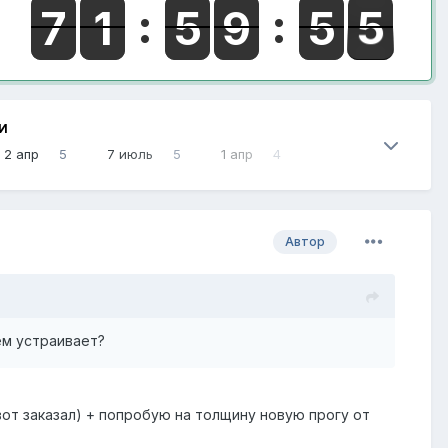
И
2 апр
5
7 июль
5
1 апр
4
Автор
ем устраивает?
от заказал) + попробую на толщину новую прогу от