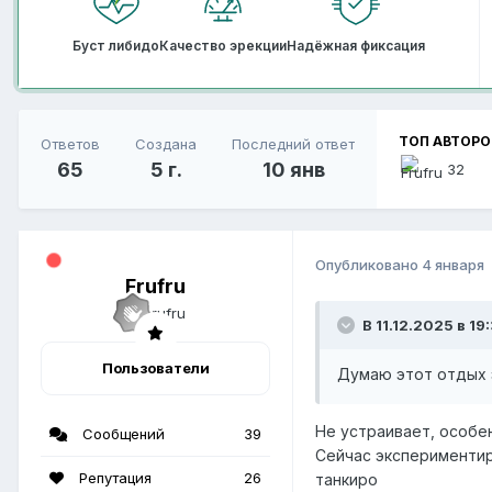
Буст либидо
Качество эрекции
Надёжная фиксация
ТОП АВТОРО
Ответов
Создана
Последний ответ
65
5 г.
10 янв
32
Опубликовано
4 января
Frufru
В 11.12.2025 в 19:
Пользователи
Думаю этот отдых 
Не устраивает, особе
Сообщений
39
Сейчас экспериментир
Репутация
26
танкиро