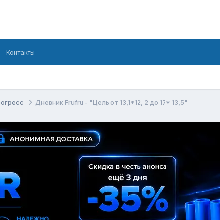
Контакты
рогресс
Дневник Frufru - "Цель от 13,1*12, 2 до 17* 13,5"