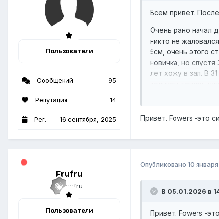
Всем привет. После
Очень рано начал др
никто не жаловался
Пользователи
5см, очень этого с
новичка
, но спустя
лет хожу в зал. В 3
Сообщений
95
толчком теперь уж
Репутация
14
Член перестал расти 
Привет. Fowers -это с
Цель 17см в длину и
Рег.
16 сентября, 2025
Сейчас делаю прог
1. Делаю в душе, п
Опубликовано
10 января
Frufru
Общие данные
В 05.01.2026 в 1
Возраст 31 год.
Пользователи
Привет. Fowers -эт