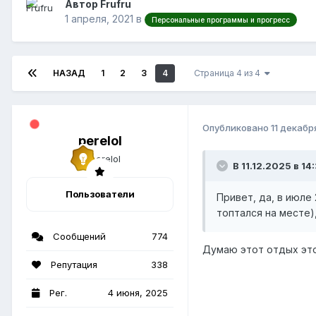
Автор Frufru
1 апреля, 2021
в
Персональные программы и прогресс
НАЗАД
1
2
3
4
Страница 4 из 4
Опубликовано
11 декабр
perelol
В 11.12.2025 в 14
Пользователи
Привет, да, в июле
топтался на месте)
Сообщений
774
Думаю этот отдых это
Репутация
338
Рег.
4 июня, 2025