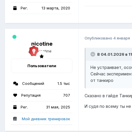
Рег.
13 марта, 2020
Опубликовано
4 января
nicotine
В 04.01.2026 в 11
Пользователи
Не устраивает, осо
Сейчас эксперимент
от танкиро
Сообщений
1.5 тыс
Репутация
707
Сказано в гайде Танки
И судя по всему ты не
Рег.
31 мая, 2025
Мой дневник тренировок