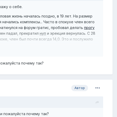
кажу о себе.
оловая жизнь началась поздно, в 19 лет. На размер
 начались комплексы... Часто в спокухе член всего
 наткнулся на форум гратис, пробовал делать
прогу
член падал, прекратил
нуп
и эрекция вернулась. С 28
 шоке, член был почти всегда 14,0. Это и послужило
пожалуйста почему так?
Автор
ни пожалуйста почему так?