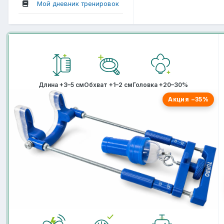
Мой дневник тренировок
Длина +3–5 см
Обхват +1–2 см
Головка +20–30%
Акция −35%