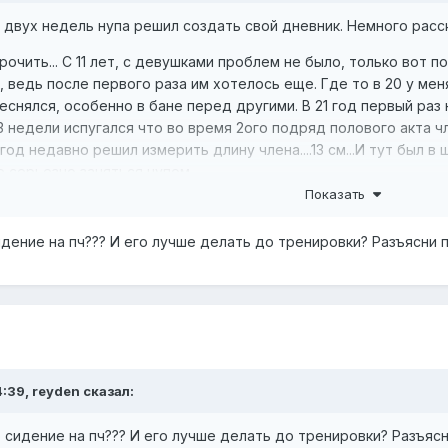
 двух недель нупа решил создать свой дневник. Немного расс
очить... С 11 лет, с девушками проблем не было, только вот п
, ведь после первого раза им хотелось еще. Где то в 20 у меня
теснялся, особенно в бане перед другими. В 21 год первый раз
 3 недели испугался что во время 2ого подряд полового акта 
1 год недавно решил измерить длину члена....13 см...И тут был в
е серьезно заняться нупом.
Показать
с 14 лет...
идение на пч??? И его лучше делать до тренировки? Разъясни 
 в обхвате 13,5см
у новичка.
ока жена спит
4:39, reyden сказал:
о сидение на пч??? И его лучше делать до тренировки? Разъяс