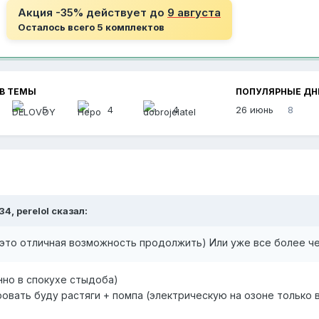
Акция -35% действует до
9 августа
Осталось всего 5 комплектов
В ТЕМЫ
ПОПУЛЯРНЫЕ ДН
5
4
4
26 июнь
8
34, perelol сказал:
это отличная возможность продолжить) Или уже все более ч
нно в спокухе стыдоба)
овать буду растяги + помпа (электрическую на озоне только в