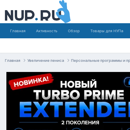
Главная
Активность
Обзор
Товары для НУПа
Главная
Увеличение пениса
Персональные программы и п