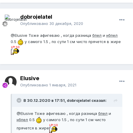
dobrojelatel
Опубликовано
30 декабря, 2020
@Elusive
Тоже афигеваю , когда разница
бпел
и
нбпел
0.5
у самого 1.5 , по сути 1 см чисто прячется в жире
Elusive
Опубликовано
1 января, 2021
В 30.12.2020 в 17:51, dobrojelatel сказал:
@Elusive
Тоже афигеваю , когда разница
бпел
и
нбпел
0.5
у самого 1.5 , по сути 1 см чисто
прячется в жире