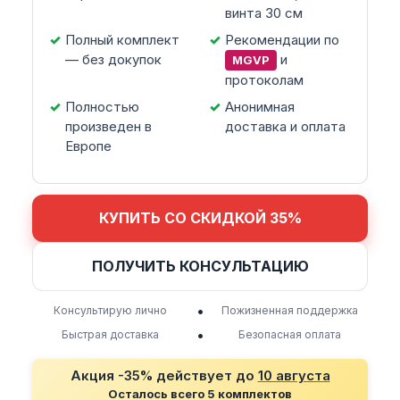
винта 30 см
Полный комплект
Рекомендации по
— без докупок
и
MGVP
протоколам
Полностью
Анонимная
произведен в
доставка и оплата
Европе
КУПИТЬ СО СКИДКОЙ 35%
ПОЛУЧИТЬ КОНСУЛЬТАЦИЮ
•
Консультирую лично
Пожизненная поддержка
•
Быстрая доставка
Безопасная оплата
Акция -35% действует до
10 августа
Осталось всего 5 комплектов