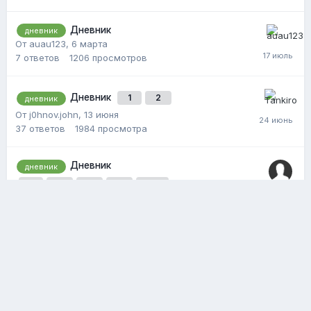
Дневник
дневник
От auau123,
6 марта
7
ответов
1206
просмотров
Дневник
1
2
дневник
От j0hnov.john,
13 июня
37
ответов
1984
просмотра
Дневник
дневник
1
2
3
4
8
От Тимур287272,
18 октября, 2025
155
ответов
19860
просмотров
Политика конфиденциальности
Обратная связь
Cookie-файлы
2011-2026 © NUP.RU