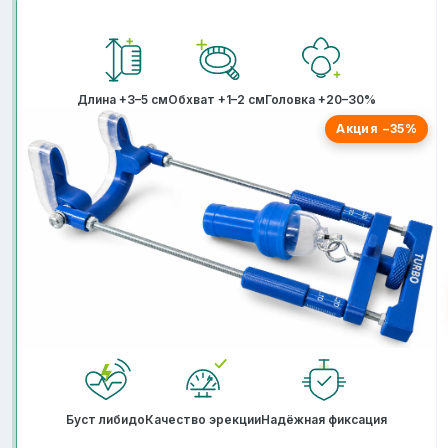
Длина +3–5 см
Обхват +1–2 см
Головка +20–30%
Акция −35%
Буст либидо
Качество эрекции
Надёжная фиксация