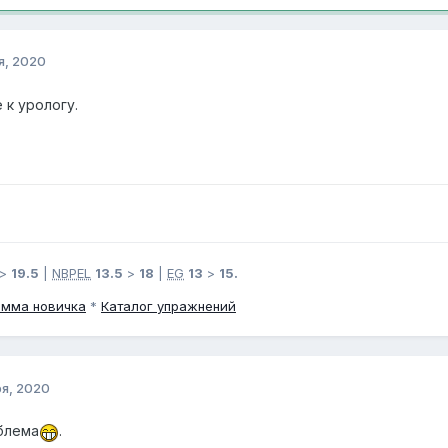
я, 2020
 к урологу.
>
19.5
|
NBPEL
13.5
>
18
|
EG
13
>
15.
амма новичка
*
Каталог упражнений
ря, 2020
блема
.