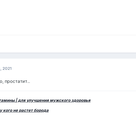
, 2021
, простатит...
итамины | для улучшения мужского здоровья
у кого не растет борода