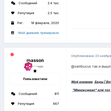
Сообщений
2.4 тыс
Репутация
2.5 тыс
Рег.
18 февраля, 2020
Мой дневник тренировок
Опубликовано
22 ноября
masson
@sambucus
так и вышло
Пользователи
Мой дневник
Бады | В
"Миноксидил" для тех 
Сообщений
811
Репутация
667