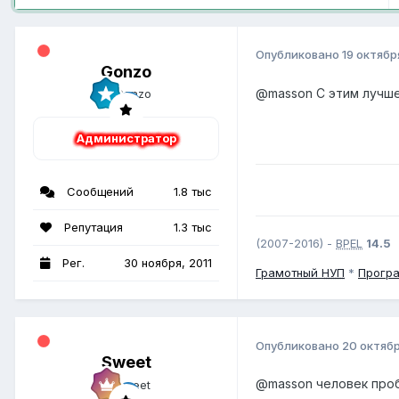
Опубликовано
19 октябр
Gonzo
@masson
С этим лучше
Администратор
Сообщений
1.8 тыс
Репутация
1.3 тыс
(2007-2016) -
BPEL
14.5
Рег.
30 ноября, 2011
Грамотный
НУП
*
Прогр
Опубликовано
20 октяб
Sweet
@masson
человек про