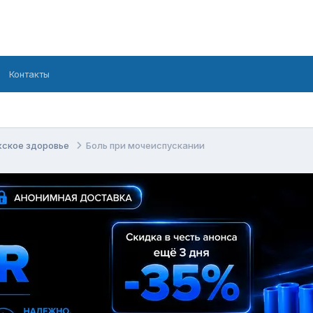
Контакты
ское здоровье
Боль при мочеиспускании