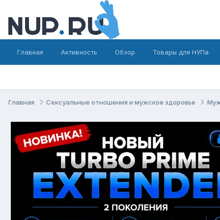
Главная
Активность
Обзор
Товары для НУПа
Главная
Сексуальные отношения и мужское здоровье
Муж