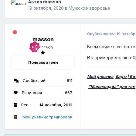
Автор masson
19 октября, 2020
в
Мужское здоровье
Опубликовано
19 октябр
masson
Всем привет, когда хо
И к примеру делаю о
Пользователи
Мой дневник
Бады | В
Сообщений
811
"Миноксидил" для тех 
Репутация
667
Рег.
14 декабря, 2019
Мой дневник тренировок