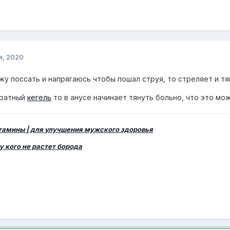
я, 2020
жу поссать и напрягаюсь чтобы пошал струя, то стреляет и тян
братный
кегель
то в анусе начинает тянуть больно, что это мо
итамины | для улучшения мужского здоровья
у кого не растет борода