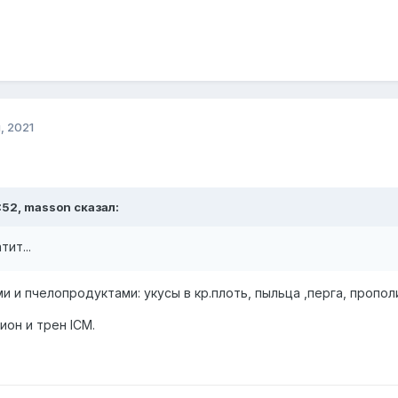
, 2021
0:52, masson сказал:
ит...
 и пчелопродуктами: укусы в кр.плоть, пыльца ,перга, прополи
он и трен ICM.