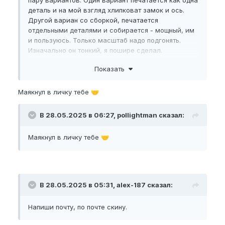
деталь и на мой взгляд хлипковат замок и ось.
Другой вариан со сборкой, печатается
отдельными деталями и собирается - мощный, им
и пользуюсь. Только масштаб надо подгонять.
Изначально он тонкий, я пошире сделал.
Показать
Пожалуйста,
зарегистрируйтесь
или
войдите
, чтобы увидеть скрытое
Маякнул в личку тебе
🤝
изображение.
В 28.05.2025 в 06:27, pollightman сказал:
Пожалуйста,
зарегистрируйтесь
или
Маякнул в личку тебе
🤝
войдите
, чтобы увидеть скрытое
изображение.
Зип папку с файлом не приложить сюда. Напиши
почту, по почте скину.
В 28.05.2025 в 05:31, alex-187 сказал:
Напиши почту, по почте скину.