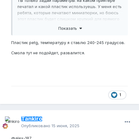
Ты только задай параметры: на каком принтере
печатал и какой пластик используешь. У меня есть
ребята, которые печатают миниатюрки, но боюсь
этот пластик будет слишком хрупкий для прямого
использования. Хотя детализация там неплохая. Не
Показать
такая как я привык для печати в воске, но "на
халяву уксус сладкий"
😂
Пластик petg, температуру я ставлю 240-245 градусов.
Смола тут не подойдет, развалится.
1
Tankiro
Опубликовано
15 июня, 2025
@alex-187