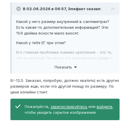
В 02.06.2026 в 06:57, Элефант сказал:
Какой у него размер внутренний в сантиметрах?
Есть какая-то дополнительная информация? Эти
11/4 дюйма ясности мало вносят.
Какой у тебя ЕГ при этом?
Его главная проблема помимо крепления - это то,
что он круглый. Но много кто практиковал
клемп
с
автомобильными металлическими хомутами в
Показать
свое время.
Ег-13,5. Заказал, попробую, должно хватить) есть других
размеров еще, если что другой поищу по размеру. По
цене копейки стоит.
Пожалуйста,
зарегистрируйтесь
или
войдите
,
чтобы увидеть скрытое изображение.