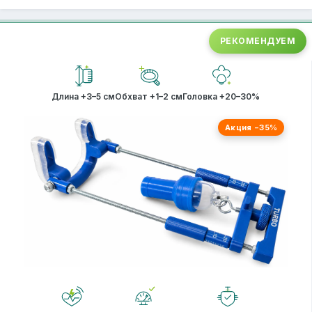
РЕКОМЕНДУЕМ
Длина +3–5 см
Обхват +1–2 см
Головка +20–30%
Акция −35%