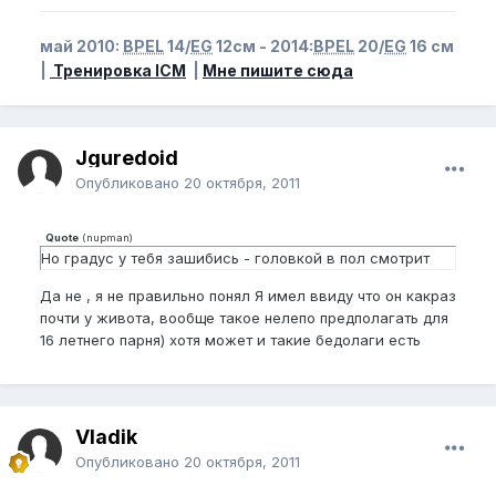
май 2010:
BPEL
14/
EG
12см - 2014:
BPEL
20/
EG
16 см
|
Тренировка ICM
|
Мне пишите сюда
Jguredoid
Опубликовано
20 октября, 2011
Quote
(
nupman
)
Но градус у тебя зашибись - головкой в пол смотрит
Да не , я не правильно понял Я имел ввиду что он какраз
почти у живота, вообще такое нелепо предполагать для
16 летнего парня) хотя может и такие бедолаги есть
Vladik
Опубликовано
20 октября, 2011