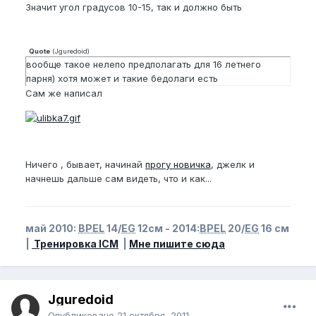
Значит угол градусов 10-15, так и должно быть
Quote
(
Jguredoid
)
вообще такое нелепо предполагать для 16 летнего
парня) хотя может и такие бедолаги есть
Сам же написал
Ничего , бывает, начинай
прогу новичка
, джелк и
начнешь дальше сам видеть, что и как...
май 2010:
BPEL
14/
EG
12см - 2014:
BPEL
20/
EG
16 см
|
Тренировка ICM
|
Мне пишите сюда
Jguredoid
Опубликовано
21 октября, 2011