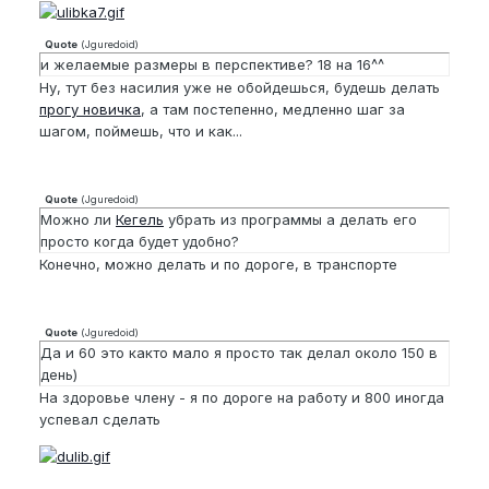
Quote
(
Jguredoid
)
и желаемые размеры в перспективе? 18 на 16^^
Ну, тут без насилия уже не обойдешься, будешь делать
прогу новичка
, а там постепенно, медленно шаг за
шагом, поймешь, что и как...
Quote
(
Jguredoid
)
Можно ли
Кегель
убрать из программы а делать его
просто когда будет удобно?
Конечно, можно делать и по дороге, в транспорте
Quote
(
Jguredoid
)
Да и 60 это както мало я просто так делал около 150 в
день)
На здоровье члену - я по дороге на работу и 800 иногда
успевал сделать