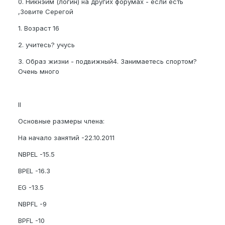
0. Никнэйм (логин) на других форумах - если есть
,Зовите Серегой
1. Возраст 16
2. учитесь? учусь
3. Образ жизни - подвижный4. Занимаетесь спортом?
Очень много
II
Основные размеры члена:
На начало занятий -22.10.2011
NBPEL -15.5
BPEL -16.3
EG -13.5
NBPFL -9
BPFL -10