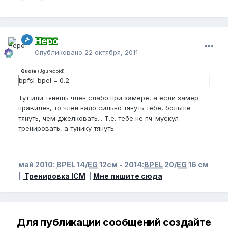
Неро
Опубликовано
22 октября, 2011
Quote
(
Jguredoid
)
bpfsl-bpel = 0.2
Тут или тянешь член слабо при замере, а если замер
правилен, то член надо сильно тянуть тебе, больше
тянуть, чем джелковать... Т.е. тебе не пч-мускул
тренировать, а тунику тянуть.
май 2010:
BPEL
14/
EG
12см - 2014:
BPEL
20/
EG
16 см
|
Тренировка ICM
|
Мне пишите сюда
Для публикации сообщений создайте