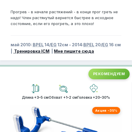
Прогрев - в начале растяжений - в конце прог греть не
надо! Член растянутый вернется быстрее в исходное
состояние, если его прогреть, а это плохо!
май 2010:
BPEL
14/
EG
12см - 2014:
BPEL
20/
EG
16 см
|
Тренировка ICM
|
Мне пишите сюда
РЕКОМЕНДУЕМ
Длина +3–5 см
Обхват +1–2 см
Головка +20–30%
Акция −35%