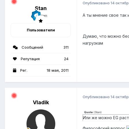
Опубликовано
14 октябр
Stan
А ты мнение свое так и
Пользователи
Думаю, что можно б
нагрузкам
Сообщений
311
Репутация
24
Рег.
18 мая, 2011
Опубликовано
14 октябр
Vladik
Quote
(
Stan
)
Или же можно EG раст
Философский вопрос