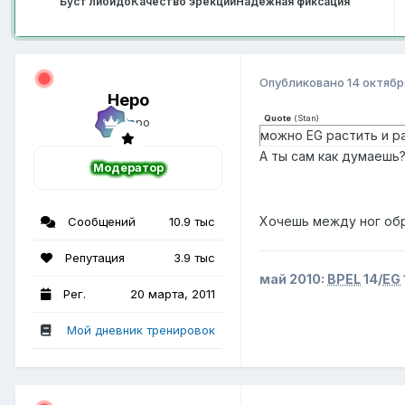
Буст либидо
Качество эрекции
Надёжная фиксация
Опубликовано
14 октябр
Неро
Quote
(
Stan
)
можно EG растить и р
А ты сам как думаешь
Модератор
Хочешь между ног обр
Сообщений
10.9 тыс
Репутация
3.9 тыс
май 2010:
BPEL
14/
EG
Рег.
20 марта, 2011
Мой дневник тренировок