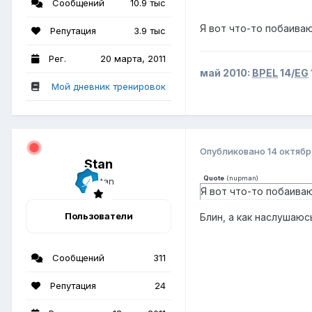
Сообщений
10.9 тыс
Я вот что-то побаива
Репутация
3.9 тыс
Рег.
20 марта, 2011
май 2010:
BPEL
14/
EG
Мой дневник тренировок
Опубликовано
14 октябр
Stan
Quote
(
nupman
)
Я вот что-то побаива
Пользователи
Блин, а как наслушаю
Сообщений
311
Репутация
24