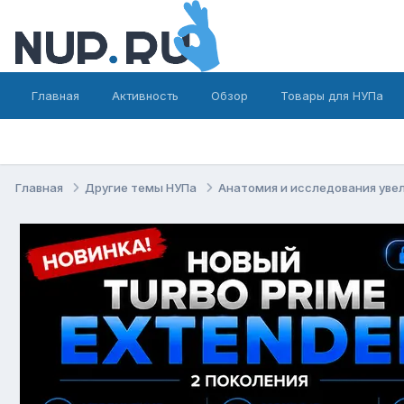
Главная
Активность
Обзор
Товары для НУПа
Главная
Другие темы НУПа
Анатомия и исследования уве