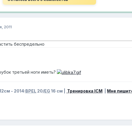
я, 2011
астить беспредельно
?
убок третьей ноги иметь?
12см - 2014:
BPEL
20/
EG
16 см |
Тренировка ICM
|
Мне пишит