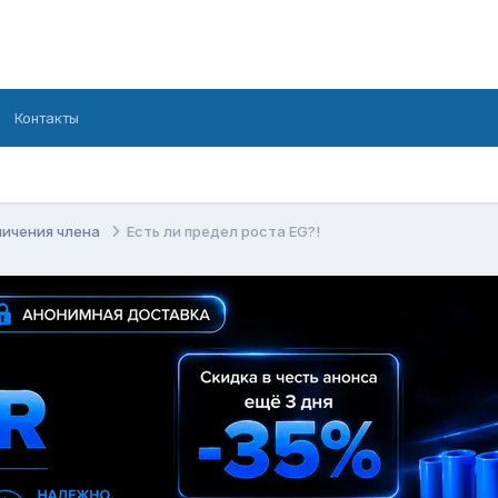
Контакты
личения члена
Есть ли предел роста EG?!