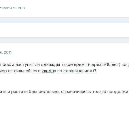
чения члена
я, 2011
прос: а наступит ли однажды такое время (через 5-10 лет) ко
имер от сильнейшего
клемп
а со сдавливанием)?
ить и растить беспредельно, ограничиваясь только продолжи