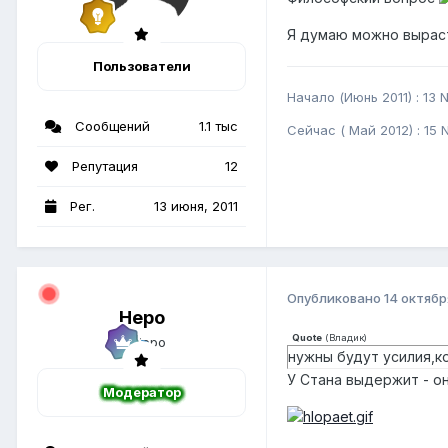
Я думаю можно выраст
Пользователи
Начало (Июнь 2011) : 13 N
Сообщений
1.1 тыс
Сейчас ( Май 2012) : 15 N
Репутация
12
Рег.
13 июня, 2011
Опубликовано
14 октябр
Неро
Quote
(
Владик
)
нужны будут усилия,к
У Стана выдержит - о
Модератор