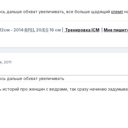
юсь дальше обхват увеличивать, все больше щадящий
клемп
на
12см - 2014:
BPEL
20/
EG
16 см |
Тренировка ICM
|
Мне пишит
я, 2011
юсь дальше обхват увеличивать
сь историй про женщин с ведрами, так сразу начинаю задумыв