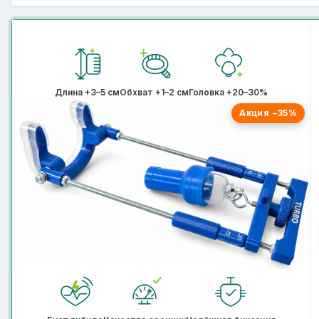
Длина +3–5 см
Обхват +1–2 см
Головка +20–30%
Акция −35%