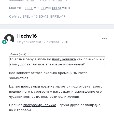
Май 2013
BPEL
= 18
EG
=13
BPFSL
=18.3
Сейчас
BPEL
= 16
EG
=12
BPFSL
=17
Hochy16
Опубликовано
12 октября, 2011
Quote
(
Jack
)
То есть я беру,выполняю
прогу новичка
как обычно и + к
этому добавляю все эти новые упражнения?
Всё зависит от того сколько времени ты готов
заниматься.
Целью
программы новичка
является подготовка твоего
подопечного к серьезным нагрузкам и уменьшение его
чувствительности, нежности если хочешь.
Прошёл
программу новичка
- грузи друга безпощадно,
но с головой.