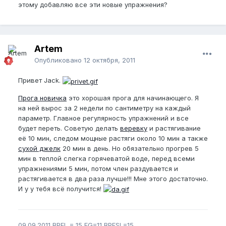
этому добавляю все эти новые упражнения?
Artem
Опубликовано
12 октября, 2011
Привет Jack.
Прога новичка
это хорошая прога для начинающего. Я
на ней вырос за 2 недели по сантиметру на каждый
параметр. Главное регулярность упражнений и все
будет переть. Советую делать
веревку
и растягивание
её 10 мин, следом мощные растяги около 10 мин а также
сухой джелк
20 мин в день. Но обязательно прогрев 5
мин в теплой слегка горячеватой воде, перед всеми
упражнениями 5 мин, потом член раздувается и
растягивается в два раза лучше!!! Мне этого достаточно.
И у у тебя всё получится!
09.09.2011
BPEL
= 15
EG
=11
BPFSL
=15