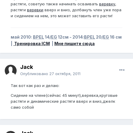
растяги, советую также начинать осваивать
веревку
,
растяги
веревки
вверх и вниз, долбануть член уже пора
и сидением на нем, это может заставить его расти!
май 2010:
BPEL
14/
EG
12см - 2014:
BPEL
20/
EG
16 см
|
Тренировка ICM
|
Мне пишите сюда
Jack
Опубликовано
27 октября, 2011
Так вот как раз и делаю:
Сидение на члене(сейчас 45 минут),веревка,круговые
растяги и динамические растяги вверх и вниз,джелк
само собой