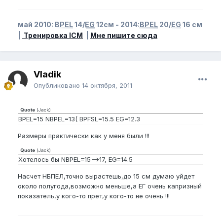
май 2010:
BPEL
14/
EG
12см - 2014:
BPEL
20/
EG
16 см
|
Тренировка ICM
|
Мне пишите сюда
Vladik
Опубликовано
14 октября, 2011
Quote
(
Jack
)
BPEL=15 NBPEL=13( BPFSL=15.5 EG=12.3
Размеры практически как у меня были !!!
Quote
(
Jack
)
Хотелось бы NBPEL=15-->17, EG=14.5
Насчет НБПЕЛ,точно вырастешь,до 15 см думаю уйдет
около полугода,возможно меньше,а ЕГ очень капризный
показатель,у кого-то прет,у кого-то не очень !!!