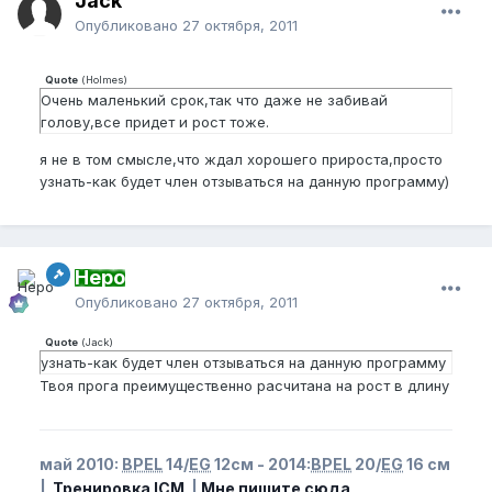
Jack
Опубликовано
27 октября, 2011
Quote
(
Holmes
)
Очень маленький срок,так что даже не забивай
голову,все придет и рост тоже.
я не в том смысле,что ждал хорошего прироста,просто
узнать-как будет член отзываться на данную программу)
Неро
Опубликовано
27 октября, 2011
Quote
(
Jack
)
узнать-как будет член отзываться на данную программу
Твоя прога преимущественно расчитана на рост в длину
май 2010:
BPEL
14/
EG
12см - 2014:
BPEL
20/
EG
16 см
|
Тренировка ICM
|
Мне пишите сюда