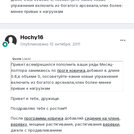
упражнения включить из богатого арсенала,член более-
менее привык к нагрузкам
Hochy16
Опубликовано
12 октября, 2011
Quote
(
Jack
)
Привет всем)решился пополнить ваши ряды Месяц-
полтора занимаюсь по
проге новичка
,добавил в длине
0.8,в объеме 0, посоветуйте-какие новые упражнения
включить из богатого арсенала,член более-менее
привык к нагрузкам
Привет и тебе, дружище.
Поздравляю тебя с ростом!!!
После
программы новичка
добавляй
сидение на члене
,
верёвку
, мощные растягивания, растягивания
верёвки
,
джелк с продавливанием.