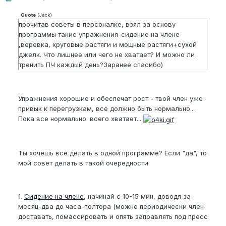
Quote
(
Jack
)
прочитав советы в персоналке, взял за основу
программы такие упражнения-сидение на члене
,веревка, круговые растяги и мощные растяги+сухой
джелк. Что лишнее или чего не хватает? И можно ли
тренить ПЧ каждый день?Заранее спасибо)
Упражнения хорошие и обеспечат рост - твой член уже
привык к перегрузкам, все должно быть нормально...
Пока все нормально. всего хватает...
Ты хочешь все делать в одной программе? Если "да", то
мой совет делать в такой очередности:
1.
Сидение на члене
, начинай с 10-15 мин, доводя за
месяц-два до часа-полтора (можно периодически член
доставать, помассировать и опять заправлять под пресс