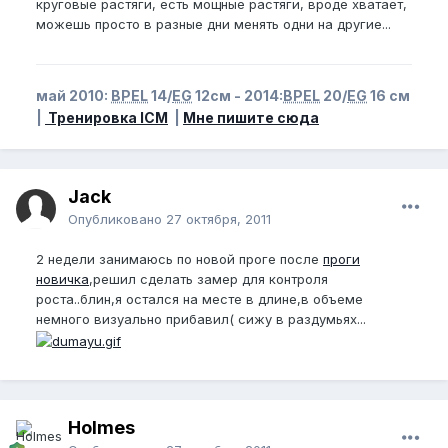
круговые растяги, есть мощные растяги, вроде хватает,
можешь просто в разные дни менять одни на другие...
май 2010:
BPEL
14/
EG
12см - 2014:
BPEL
20/
EG
16 см
|
Тренировка ICM
|
Мне пишите сюда
Jack
Опубликовано
27 октября, 2011
2 недели занимаюсь по новой проге после
проги
новичка
,решил сделать замер для контроля
роста..блин,я остался на месте в длине,в объеме
немного визуально прибавил( сижу в раздумьях...
Holmes