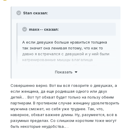
Stan сказал:
maxx-- сказал:
А если девушке больше нравиться толщина
так значит она ленивая потому, что как то
давно я встречался с девушкой и у ней были
натренированные мышцы влагалища
сжимала так что реально яйца ломило
Показать
Если бы все девки умели сжимать влагалищные
Совершенно верно. Вот вы всё говорите о девушках, а
мышцы, то действительно проблем бы вообще и ни
если женщина, да еще родившая одного или двух
для кого не было.
детей... . Вот тут обхват будет только на пользу обеим
А пока нам надо увеличивать.
партнерам. В противном случае женщину удовлетворить
мужчина сможет, но себя уже труднее. Так, что,
наверное, обхват важнее длины. Ну, разумеется, всё в
разумных пределах. Со слишком коротким тоже могут
быть некоторые неудобства... .