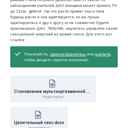
наблюдениям учителей ДАО женщина может принять ПЧ
до 22см.
@Nevit
так что расти примет она и пока
будешь расти и она адаптируется, но вы лучше
адаптируитесь к дру к другу если совместно будите
практиковать ДАО ЛЮБОВЬ ,научитесь управлять своей
сексуальной энергией во время секса. Для этого вот
ссылка
:
Пожалуйста,
зарегистрируйтесь
или
войдите
,
чтобы увидеть скрытое вложение.
Становление мультиоргазменной парой.docx
Недоступно
Целительный секс.docx
Недоступно