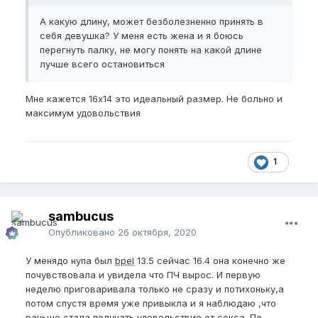
А какую длину, может безболезненно принять в
себя девушка? У меня есть жена и я боюсь
перегнуть палку, не могу понять на какой длине
лучше всего остановиться
Мне кажется 16х14 это идеальный размер. Не больно и
максимум удовольствия
1
sambucus
Опубликовано
26 октября, 2020
У менядо нупа был
bpel
13.5 сейчас 16.4 она конечно же
почувствовала и увидела что ПЧ вырос. И первую
неделю приговаривала только не сразу и потихоньку,а
потом спустя время уже привыкла и я наблюдаю ,что
раньше стала получать удовольствие от секса. По