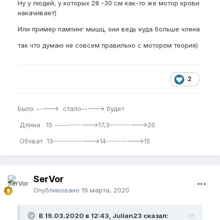
например как всякие там изгибы, веревки и
Ну у людей, у которых 28 -30 см как-то же мотор крови
прочее. Сейчас мой член выглядит внушительно,
накачивает)
гораздо внушительней чем раньше, но здесь
Или пример пампинг мышц, они ведь куда больше члена
играет много причин, и нуп одна из них
так что думаю не совсем правильно с мотором теория)
2
Было -----> стало-----> будет
Длина 15 ------------>17,3---------->20
Обхват 13------------->14---------->15
SerVor
Опубликовано
19 марта, 2020
В 19.03.2020 в 12:43, Julian23 сказал: