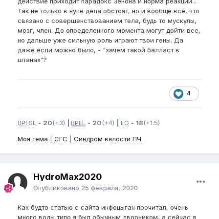
действие приходит парадокс Зенона и норма реакции...
Так не только в нупе дела обстоят, но и вообще все, что
связано с совершенствованием тела, будь то мускулы,
мозг, член. До определенного момента могут дойти все,
но дальше уже сильную роль играют твои гены. Да
даже если можно было, - "зачем такой балласт в
штанах"?
4
BPFSL
-
20
(+3)
|
BPEL
-
20
(+4)
|
EG
-
18
(+1.5)
Моя тема
|
СГС
|
Синдром вялости ПЧ
HydroMax2020
Опубликовано
25 февраля, 2020
Как будто статью с сайта инфоцыган прочитал, очень
много воды типо я был обычным дворником, а сейчас я