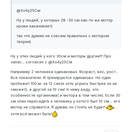
@Хо4у25См
Ну у людей, у которых 28 -30 см как-то же мотор
крови накачивает)
так что думаю не совсем правильно с мотором
теория)
Ну у этих людей у кого 30см и моторы другие!!! Про
запас... согласен с
@Хо4у25См
Например 2 человека одинаковых. Возраст, вес, рост...
Все показатели. И тренируются одинаково. Но один
пробежит 100 м. за 12 сек(и хоть усрись быстрее он не
сможет), а другой за 10 сек! К чему веду, это
особенности организма( и мотора в том числе). Если 30
см член пересадить к человеку у котого был 10 см.... его
мотор не справится. Я думаю он стоять не будет!
.
хотя всё может быть!