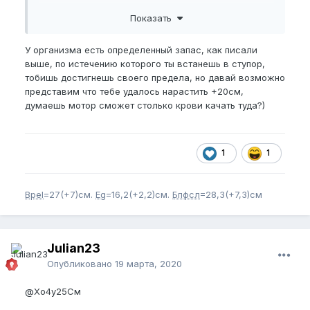
думаю к 2022 году я смогу точно сказать работает
Показать
ли эта система или нет, например у Роберто
Кабрера получилось ведь как то увеличить ниже
колена, значит это реально, а раз реально значит к
У организма есть определенный запас, как писали
2022 году у меня будет на 4-6 см больше чем
выше, по истечению которого ты встанешь в ступор,
сейчас, и так по нарастающей, 10 лет это еще 20
тобишь достигнешь своего предела, но давай возможно
см и более, реально ли это? Я считаю что да, раз я
представим что тебе удалось нарастить +20см,
уже нарастил 2 см. Главное подходить ко всему с
думаешь мотор сможет столько крови качать туда?)
умом, и не мыслить примитивно, даже уменьшение
пч от тренировки это на самом деле хороший знак,
поверьте я знаю что говорю, это знак того что
1
1
надо делать перерыв чтобы член вытянулся, если
член уменьшается от длительных постоянных
тренировок это очень хорошо, но только если эти
Bpel
=27(+7)см.
Eg
=16,2(+2,2)см.
Бпфсл
=28,3(+7,3)см
тренировки были минимум 3 месяца, если уже
через 3 дня после начала нупа уменьшается то это
нормально и в этом случае прекращать не стоит.
По поводу пропажи эрекции, искревления пч,
Julian23
ничего из этого у меня нет, потому что я делал все
Опубликовано
19 марта, 2020
по уму и скептически относился к странным
методикам которые больше были похожи на
@Хо4у25См
травмирование пениса чем на увеличение, такие