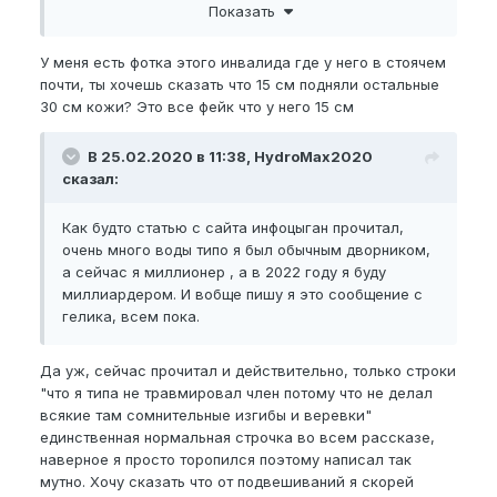
нам.
Как правильно измерить член
.
Показать
И что за метода у тебя, колись интересно же!
У меня есть фотка этого инвалида где у него в стоячем
А по поводу Роберто, он ведь инвалид? Вот
почти, ты хочешь сказать что 15 см подняли остальные
некоторая информация из интернетов;
30 см кожи? Это все фейк что у него 15 см
"Врачи, обследовав “достоинство” Роберто,
В 25.02.2020 в 11:38, HydroMax2020
сделали вывод, что большая часть его пениса –
сказал:
это растянутая крайняя плоть. А сам орган у
сеньора Кабреры вполне обычных размеров – 15-17
см.
Как будто статью с сайта инфоцыган прочитал,
очень много воды типо я был обычным дворником,
ИМЕННО ПОЭТОМУ КНИГА РЕКОРДОВ ГИННЕСА
а сейчас я миллионер , а в 2022 году я буду
ОТКАЗЫВАЕТСЯ РЕГИСТРИРОВАТЬ “РЕКОРД”
миллиардером. И вобще пишу я это сообщение с
МЕКСИКАНЦА."
гелика, всем пока.
Да уж, сейчас прочитал и действительно, только строки
"что я типа не травмировал член потому что не делал
всякие там сомнительные изгибы и веревки"
единственная нормальная строчка во всем рассказе,
наверное я просто торопился поэтому написал так
мутно. Хочу сказать что от подвешиваний я скорей