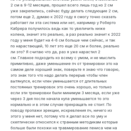
2 см в 9-12 месяцев, прошел всего лишь год но 2 см
уже закрепились, сейчас буду делать следующие 2 см,
потом еще 2, думаю к 2022 году я смогу точно сказать
работает ли эта система или нет, например у Роберто
Кабрера получилось ведь как то увеличить ниже
колена, значит это реально, а раз реально значит к 2022
году у меня будет на 4-6 см больше чем сейчас, и так
по нарастающей, 10 лет это еще 20 см и более, реально
ли это? Я считаю что да, раз я уже нарастил 2
см. Главное подходить ко всему с умом, и не мыслить
примитивно, даже уменьшение пч от тренировки это на
самом деле хороший знак, поверьте я знаю что говорю,
это знак того что надо делать перерыв чтобы член
вытянулся, если член уменьшается от длительных
постоянных тренировок это очень хорошо, но только
если эти тренировки были минимум 3 месяца, если уже
через 3 дня после начала нупа уменьшается то это
нормально и в этом случае прекращать не стоит. По
поводу пропажи эрекции, искревления пч, ничего из
этого у меня нет, потому что я делал все по уму и
скептически относился к странным методикам которые
больше были похожи на травмирование пениса чем на