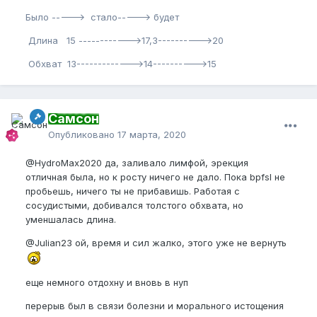
Было -----> стало-----> будет
Длина 15 ------------>17,3---------->20
Обхват 13------------->14---------->15
Самсон
Опубликовано
17 марта, 2020
@HydroMax2020
да, заливало лимфой, эрекция
отличная была, но к росту ничего не дало. Пока bpfsl не
пробьешь, ничего ты не прибавишь. Работая с
сосудистыми, добивался толстого обхвата, но
уменшалась длина.
@Julian23
ой, время и сил жалко, этого уже не вернуть
еще немного отдохну и вновь в нуп
перерыв был в связи болезни и морального истощения