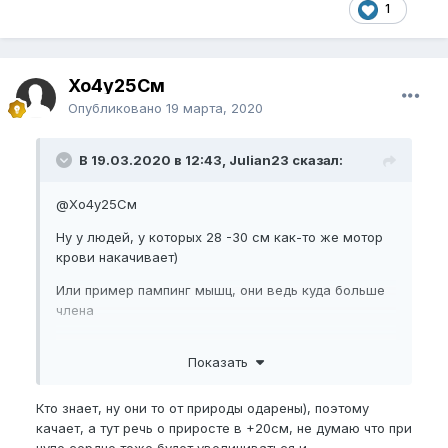
1
Хо4у25См
Опубликовано
19 марта, 2020
В 19.03.2020 в 12:43, Julian23 сказал:
@Хо4у25См
Ну у людей, у которых 28 -30 см как-то же мотор
крови накачивает)
Или пример пампинг мышц, они ведь куда больше
члена
так что думаю не совсем правильно с мотором
Показать
теория)
Кто знает, ну они то от природы одарены), поэтому
качает, а тут речь о приросте в +20см, не думаю что при
нупе сердце тоже будет увеличиваться и