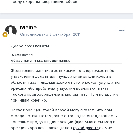
поеду скоро на спортивные сборы
Meine
Опубликовано
3 сентября, 2011
Добро пожаловать!
Quote
(
tatarin
)
образ жизни малоподвижный.
Желательно заняться хоть каким-то спортом,хотя бы
упражнения делать для лучшей циркуляции крови в
области таза. Глядишь,даже от этого может улучшиться
эрекция,ибо проблемы у мужчин возникают из-за
плохого кровообращения в малом тазу. Ну и по другим
причинам,конечно.
Насчёт эрекции твоей плохой могу сказать,что сам
страдал этим. Потом,как с алко подзавязал,стал есть
полезные продукты для эрекции (щас много ем мёд и
эрекция хорошая),также делал
сухой джелк
,он мне