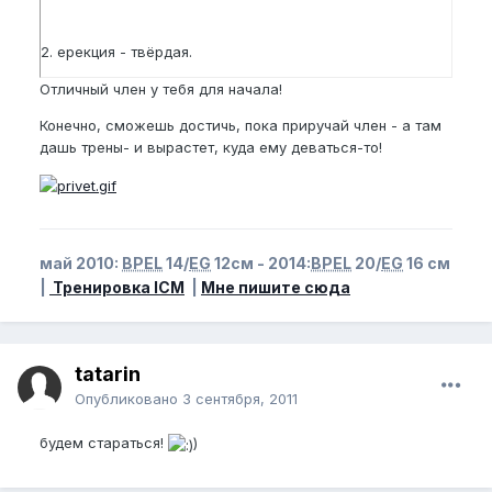
2. ерекция - твёрдая.
3. угол примерно 75 -80 градусов.
Отличный член у тебя для начала!
Конечно, сможешь достичь, пока приручай член - а там
дашь трены- и вырастет, куда ему деваться-то!
Хотел бы улучшить ерекцию и достигнуть
BPEL - 20
NBPEL - 18
май 2010:
BPEL
14/
EG
12см - 2014:
BPEL
20/
EG
16 см
BPFSL - 22
|
Тренировка ICM
|
Мне пишите сюда
EG - 15
tatarin
Опубликовано
3 сентября, 2011
будем стараться!
)