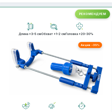
РЕКОМЕНДУЕМ
Длина +3–5 см
Обхват +1–2 см
Головка +20–30%
Акция −35%