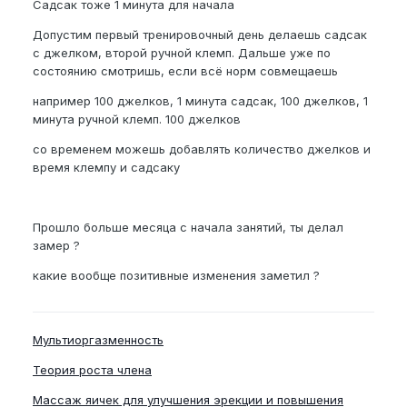
Садсак тоже 1 минута для начала
Допустим первый тренировочный день делаешь садсак
с джелком, второй ручной клемп. Дальше уже по
состоянию смотришь, если всё норм совмещаешь
например 100 джелков, 1 минута садсак, 100 джелков, 1
минута ручной клемп. 100 джелков
со временем можешь добавлять количество джелков и
время клемпу и садсаку
Прошло больше месяца с начала занятий, ты делал
замер ?
какие вообще позитивные изменения заметил ?
Мультиоргазменность
Теория роста члена
Массаж яичек для улучшения эрекции и повышения