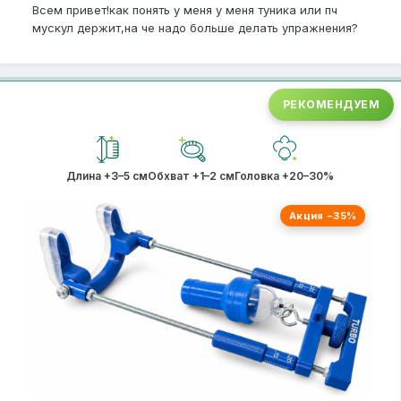
Всем привет!как понять у меня у меня туника или пч
мускул держит,на че надо больше делать упражнения?
РЕКОМЕНДУЕМ
Длина +3–5 см
Обхват +1–2 см
Головка +20–30%
Акция −35%