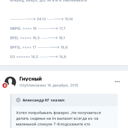
вперед, вверх, достигать и завоевывать."
------------> 04.13 -------> 10.14
NBPEL ==== 16 ---------> 17,7
BPEL ===== 16,5 -------> 18,1
BPFSL ==== 17 ----------> 19,6
EG ====== 14,5 --------> 14,6
Гнусный
Опубликовано
16 декабря, 2015
Александр КГ сказал:
Хотел попробывать фоверкс ,Не получаеться
делать сиденье на пч вылазит всегда из-за
маленькой спокухе 7-8.подскажите кто