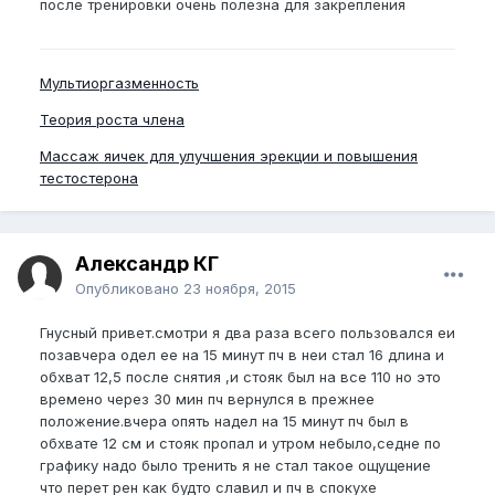
после тренировки очень полезна для закрепления
Мультиоргазменность
Теория роста члена
Массаж яичек для улучшения эрекции и повышения
тестостерона
Александр КГ
Опубликовано
23 ноября, 2015
Гнусный привет.смотри я два раза всего пользовался еи
позавчера одел ее на 15 минут пч в неи стал 16 длина и
обхват 12,5 после снятия ,и стояк был на все 110 но это
времено через 30 мин пч вернулся в прежнее
положение.вчера опять надел на 15 минут пч был в
обхвате 12 см и стояк пропал и утром небыло,седне по
графику надо было тренить я не стал такое ощущение
что перет рен как будто славил и пч в спокухе