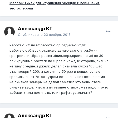
Массаж яичек для улучшения эрекции и повышения
тестостерона
Александр КГ
Опубликовано
23 ноября, 2015
Работаю 2/1.пн,вт работаю.ср отдыхаю.чт,пт
работаю.суб,воск отдыхаю.делаю все с утра.5мин
прогревания.5раз растяги(низ,верх,право,лево) по 30
сек,круговые растяги по 5 раз в каждые стороны,сильно
не тяну средне.и джелк делал сначала сухои 100,щас
стал мокрый 200. и
кегеля
по 50 раз в конце.незнаю
правильно нет ?стояк утром есть на пч нет нет не пятин
не синяков.замеры не делал.заметил что вены стали
сильнее выделяться и пч темнее стал.может надо что-то
добавить или поминать, или график увиличить?
Александр КГ