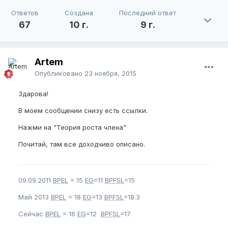
Ответов
Создана
Последний ответ
67
10 г.
9 г.
Artem
Опубликовано
23 ноября, 2015
Здарова!
В моем сообщении снизу есть ссылки.
Нажми на "Теория роста члена"
Почитай, там все доходчиво описано.
09.09.2011
BPEL
= 15
EG
=11
BPFSL
=15
Май 2013
BPEL
= 18
EG
=13
BPFSL
=18.3
Сейчас
BPEL
= 16
EG
=12
BPFSL
=17