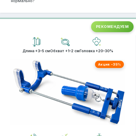
нормально?
РЕКОМЕНДУЕМ
Длина +3–5 см
Обхват +1–2 см
Головка +20–30%
Акция −35%