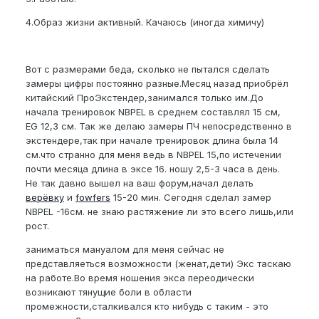
4.Образ жизни активный. Качаюсь (иногда химичу)
Вот с размерами беда, сколько не пытался сделать
замеры цифры постоянно разные.Месяц назад приобрёл
китайский ПроЭкстендер,занимался только им.До
начала тренировок NBPEL в среднем составлял 15 см,
EG 12,3 см. Так же делаю замеры ПЧ непосредственно в
экстендере,так при начале тренировок длина была 14
см.что странно для меня ведь в NBPEL 15,по истечении
почти месяца длина в эксе 16. ношу 2,5-3 часа в день.
Не так давно вышел на ваш форум,начал делать
верёвку
и
fowfers
15-20 мин. Сегодня сделал замер
NBPEL -16см. не знаю растяжение ли это всего лишь,или
рост.
заниматься мануалом для меня сейчас не
представляеться возможности (женат,дети) Экс таскаю
на работе.Во время ношения экса переодически
возникают тянущие боли в области
промежности,сталкивался кто нибудь с таким - это