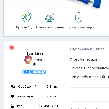
Буст либидо
Качество эрекции
Надёжная фиксация
Опубликовано
9 июля
Tankiro
@JediPenetrator
Привет! С персоналкой
НУП-Эксперт
Ник у тебя классный, 
Сообщений
5.3 тыс
Репутация
2.7 тыс
Рег.
12 мая, 2011
BPEL
был 15 см -> сейчас