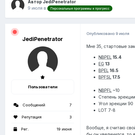
Автор JediPenetrator
9 июля
в
Персональные программы и прогресс
Опубликовано
9 июля
JediPenetrator
Мне 35, стартовые за
NBPEL
15.4
EG
13
BPEL
16.5
BPFSL
17.5
Пользователи
NBPFL
~10
Степень эрекции
Угол эрекции 90
Сообщений
7
LOT 7-8
Репутация
3
Вообще, я считаю сво
Рег.
19 июня
бы он увеличился, то 