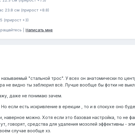
с 23.8 см (прирост +8.8)
5 (прирост +3)
бращайтесь |
Написать мне
к называемый "стальной трос". У всех он анатомически по цент
ера не видно ты заблюрил всё. Лучше вообще бы фотки не выкл
ажу, даже не понимаю зачем.
. Но если есть искривление в ерекции , то и в спокухе оно буде
и, наверное можно. Хотя если это базовая настройка, то не фа
тут, говорят, средства для удаления мозолей эффективны - эп
твоём случае вообще хз.