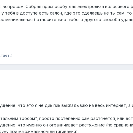
ся вопросом. Собрал приспособу для электролиза волосяного ф
и у тебя в доступе есть салон, где это сделаешь не ты сам, т
ос минимальная ( относительно любого другого способа удале
таёт ;)
ущение, что это я не дик пик выкладываю на весь интернет, а
стальным тросом", просто постепенно сам растянется, или ес
ущение, что именно он ограничивает растяжение (по сравне
руну при максимальном вытягивании).