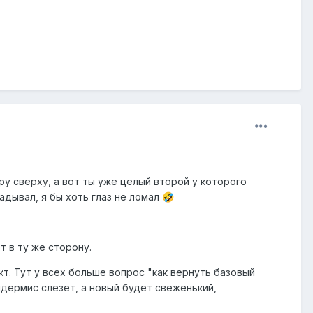
ру сверху, а вот ты уже целый второй у которого
адывал, я бы хоть глаз не ломал
🤣
т в ту же сторону.
кт. Тут у всех больше вопрос "как вернуть базовый
идермис слезет, а новый будет свеженький,