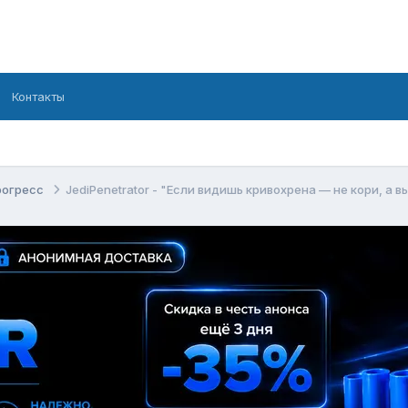
Контакты
рогресс
JediPenetrator - "Если видишь кривохрена — не кори, а 