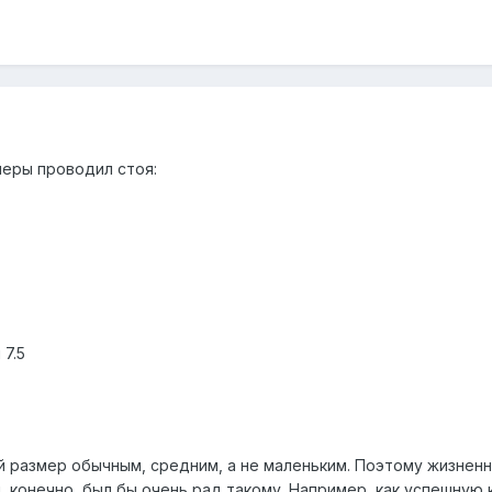
меры проводил стоя:
 7.5
й размер обычным, средним, а не маленьким. Поэтому жизненн
я, конечно, был бы очень рад такому. Например, как успешную