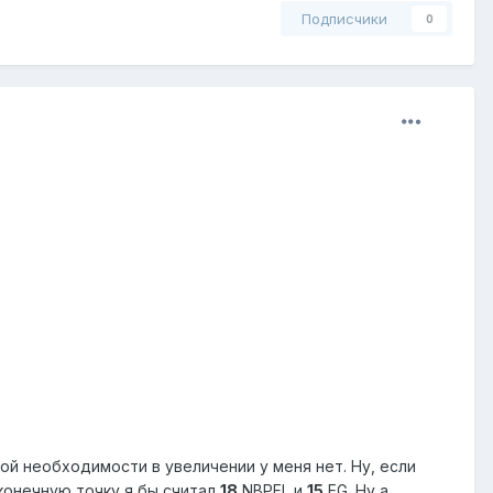
Подписчики
0
ой необходимости в увеличении у меня нет. Ну, если
 конечную точку я бы считал
18
NBPEL
и
15
EG
. Ну а