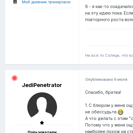
Мой дневник тренировок
6 - я как-то озадачил
на эту идею пока. Есл
повторного роста вол
Не всё то Солнце, что вс
Опубликовано
9 июля
JediPenetrator
Спасибо, братва!
1. С блюром у меня ощ
не обессудьте.
А что делать с этим "
Потому что у меня ощ
наиболее похож на ст
Пользователи