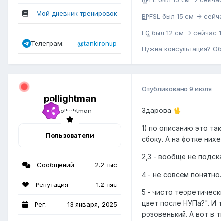
Мой дневник тренировок
BPFSL
был 15 см -> сейча
EG
был 12 см -> сейчас 1
Телеграм:
@tankironup
Нужна консультация? О
Опубликовано
9 июля
pollightman
Здарова
🖖
1) по описанию это та
Пользователи
сбоку. А на фотке них
2,3 - вообще не подск
Сообщений
2.2 тыс
4 - не совсем понятно
Репутация
1.2 тыс
5 - чисто теоретическ
цвет после НУПа?". И 
Рег.
13 января, 2025
розовенький. А вот в 