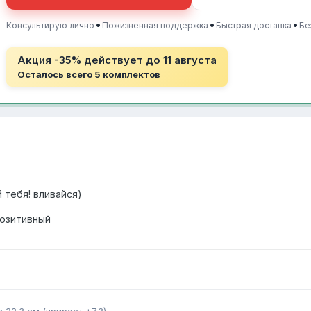
•
•
•
Консультирую лично
Пожизненная поддержка
Быстрая доставка
Бе
Акция -35% действует до
11 августа
Осталось всего 5 комплектов
 тебя! вливайся)
позитивный
 22.3 см (прирост +7.3)