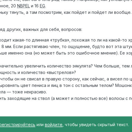
рное, 20
NBPEL
и 16
EG
.
ьку тянуть, а там посмотрим, как пойдет и пойдет ли вообще.
ряд других, важных для себя, вопросов:
одит какая-то длинная «трубка», похожая то ли на какой-то хр
 8 мм. Если растягиваю член, то ощущение, будто вот эта шту
ьше именно она (но может быть это ошибочное мнение). Ее х
?
значительно увеличить количество эякулята? Чем больше, тем 
ощность и количество «выстрелов»?
 чтобы он не свисал в правую сторону, как сейчас, а висел по 
выровнять цвет пениса и яиц в тон с остальным телом? Мошонк
ела — тоже некрасиво.
ить заходящие на ствол (а может и полностью все) волосы с
регистрируйтесь
или
войдите
, чтобы увидеть скрытый текст.