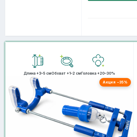
Длина +3–5 см
Обхват +1–2 см
Головка +20–30%
Акция −35%