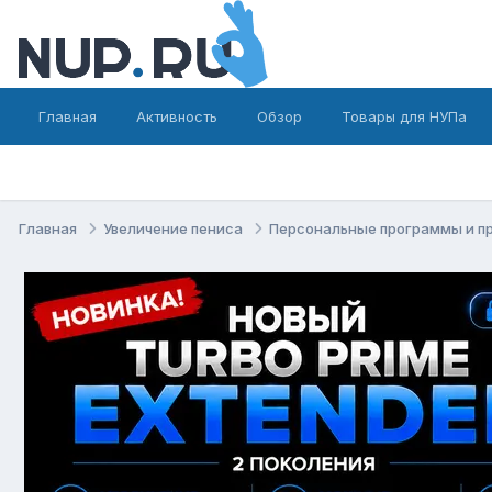
Главная
Активность
Обзор
Товары для НУПа
Главная
Увеличение пениса
Персональные программы и п