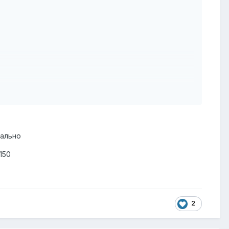
уально
150
2