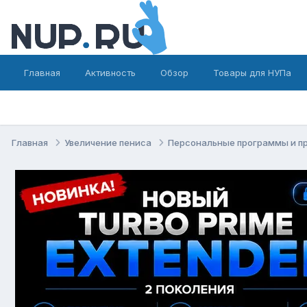
Главная
Активность
Обзор
Товары для НУПа
Главная
Увеличение пениса
Персональные программы и п