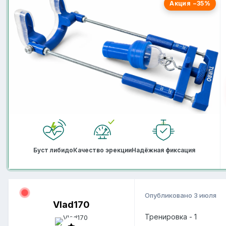
Акция −35%
Буст либидо
Качество эрекции
Надёжная фиксация
Опубликовано
3 июля
Vlad170
Тренировка - 1