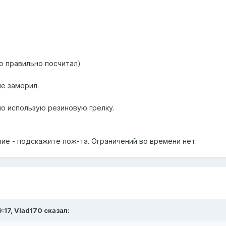
то правильно посчитал)
не замерил.
о использую резиновую грелку.
чие - подскажите пож-та. Ограничений во времени нет.
:17, Vlad170 сказал: