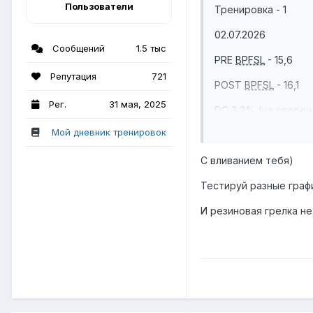
Пользователи
Тренировка - 1
02.07.2026
Сообщений
1.5 тыс
PRE
BPFSL
- 15,6
Репутация
721
POST
BPFSL
- 16,1
Рег.
31 мая, 2025
DC 3,2% (не уверен
Мой дневник тренировок
Максимальную длин
С вливанием тебя)
Для прогрева врем
Тестируй разные графи
Планирую график 1/1
И резиновая грелка н
Если есть более ра