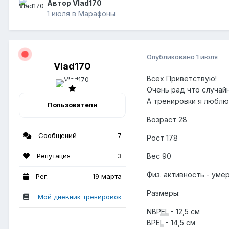
Автор Vlad170
1 июля
в
Марафоны
Опубликовано
1 июля
Vlad170
Всех Приветствую!
Очень рад что случайн
А тренировки я люблю
Пользователи
Возраст 28
Сообщений
7
Рост 178
Репутация
3
Вес 90
Физ. активность - уме
Рег.
19 марта
Размеры:
Мой дневник тренировок
NBPEL
- 12,5 см
BPEL
- 14,5 см