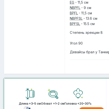
EG
- 11,5 см
NBPFL
- 9 см
BPFL
- 11,5 см
NBPFSL
- 13.6 см
BPFSL
- 15.5 см
Степень эрекции 8
Угол 90
Девайсы брал у Танки
Длина +3–5 см
Обхват +1–2 см
Головка +20–30%