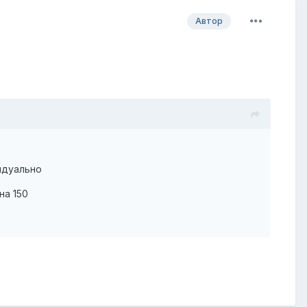
Автор
видуально
на 150