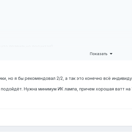
 что правильно посчитал)
Показать
у не замерил.
енно использую резиновую грелку.
ки, но я бы рекомендовал 2/2, а так это конечно всё индивид
.
е подойдёт. Нужна минимум ИК лампа, причем хорошая ватт на 
бочие - подскажите пож-та. Ограничений во времени нет.