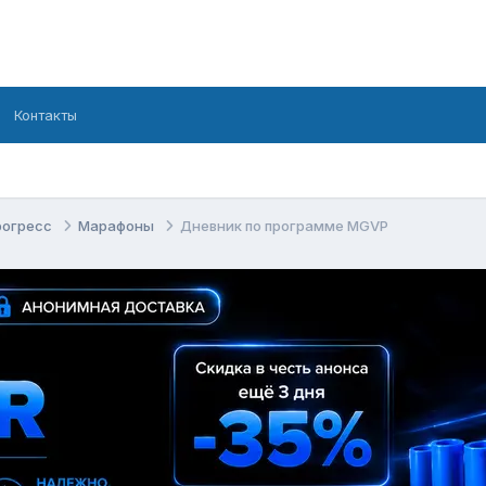
Контакты
рогресс
Марафоны
Дневник по программе MGVP