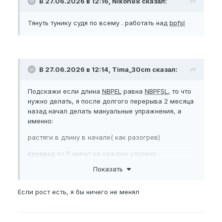
В 27.06.2026 в 12:16, Nikon88 сказал:
Тянуть тунику судя по всему . работать над
bpfsl
В 27.06.2026 в 12:14, Tima_30cm сказал:
Подскажи если длина
NBPEL
равна
NBPFSL
, то что
нужно делать, я после долгого перерыва 2 месяца
назад начал делать мануальные упражнения, а
именно:
растяги в длину в начале( как разогрев)
веревка
по 5 минут на каждую сторону
Показать
100 сухих джелков.
Если рост есть, я бы ничего не менял
заметил прирост на 1-2 мм, хз много это или
мало.