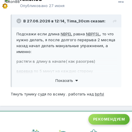
Опубликовано
27 июня
В 27.06.2026 в 12:14, Tima_30cm сказал:
Подскажи если длина
NBPEL
равна
NBPFSL
, то что
нужно делать, я после долгого перерыва 2 месяца
назад начал делать мануальные упражнения, а
именно:
растяги в длину в начале( как разогрев)
веревка
по 5 минут на каждую сторону
Показать
100 сухих джелков.
Тянуть тунику судя по всему . работать над
bpfsl
заметил прирост на 1-2 мм, хз много это или
мало.
что надо делать в общем ?
РЕКОМЕНДУЕМ