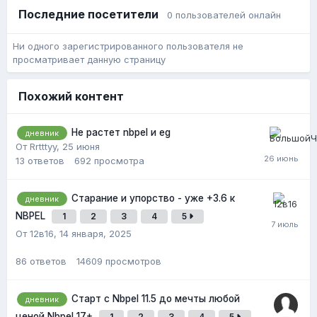
Последние посетители
0 пользователей онлайн
Ни одного зарегистрированного пользователя не
просматривает данную страницу
Похожий контент
Не растет nbpel и eg
дневник
От Rrtttyy,
25 июня
13
ответов
692
просмотра
Старание и упорство - уже +3.6 к
дневник
NBPEL
1
2
3
4
5
От 12в16,
14 января, 2025
86
ответов
14609
просмотров
Старт с Nbpel 11.5 до мечты любой
дневник
ценой Nbpel 17+
1
2
3
4
5