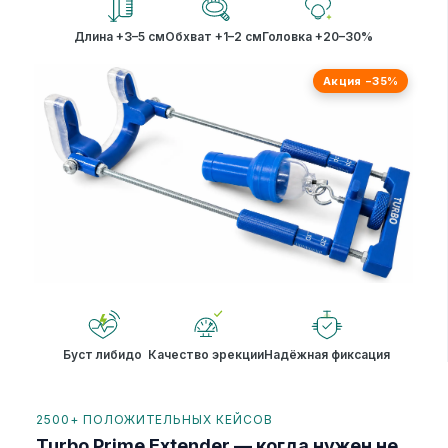
Длина +3–5 см
Обхват +1–2 см
Головка +20–30%
Акция −35%
Буст либидо
Качество эрекции
Надёжная фиксация
2500+ ПОЛОЖИТЕЛЬНЫХ КЕЙСОВ
Turbo Prime Extender — когда нужен не