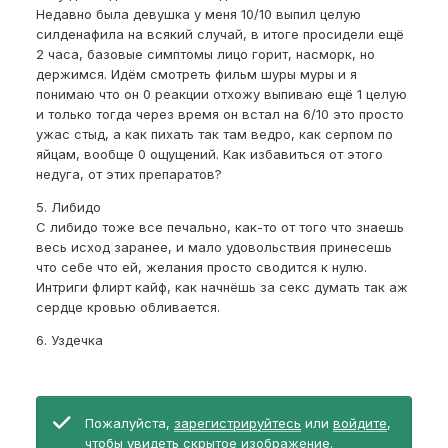
Недавно была девушка у меня 10/10 выпил целую
силденафила на всякий случай, в итоге просидели ещё
2 часа, базовые симптомы лицо горит, насморк, но
держимся. Идём смотреть фильм шуры муры и я
понимаю что он 0 реакции отхожу выпиваю ещё 1 целую
и только тогда через время он встал на 6/10 это просто
ужас стыд, а как пихать так там ведро, как серпом по
яйцам, вообще 0 ощущений. Как избавиться от этого
недуга, от этих препаратов?
5. Либидо
С либидо тоже все печально, как-то от того что знаешь
весь исход заранее, и мало удовольствия принесешь
что себе что ей, желания просто сводится к нулю.
Интриги флирт кайф, как начнёшь за секс думать так аж
сердце кровью обливается.
6. Уздечка
Пожалуйста,
зарегистрируйтесь
или
войдите
,
чтобы увидеть скрытое изображение.