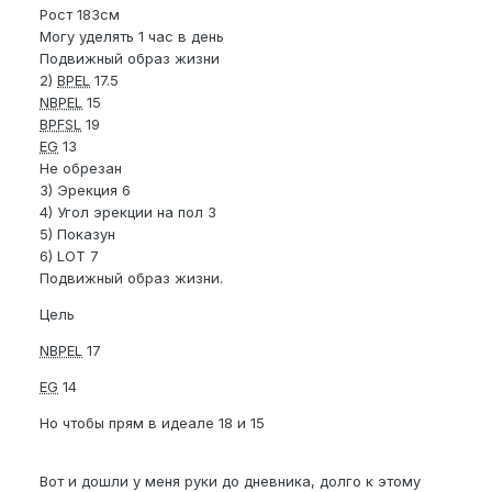
Рост 183см
Могу уделять 1 час в день
Подвижный образ жизни
2)
BPEL
17.5
NBPEL
15
BPFSL
19
EG
13
Не обрезан
3) Эрекция 6
4) Угол эрекции на пол 3
5) Показун
6) LOT 7
Подвижный образ жизни.
Цель
NBPEL
17
EG
14
Но чтобы прям в идеале 18 и 15
Вот и дошли у меня руки до дневника, долго к этому