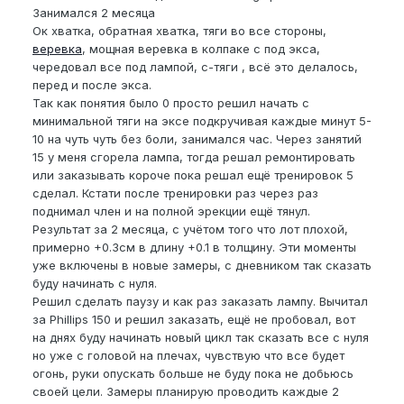
Занимался 2 месяца
Ок хватка, обратная хватка, тяги во все стороны,
веревка
, мощная веревка в колпаке с под экса,
чередовал все под лампой, с-тяги , всё это делалось,
перед и после экса.
Так как понятия было 0 просто решил начать с
минимальной тяги на эксе подкручивая каждые минут 5-
10 на чуть чуть без боли, занимался час. Через занятий
15 у меня сгорела лампа, тогда решал ремонтировать
или заказывать короче пока решал ещё тренировок 5
сделал. Кстати после тренировки раз через раз
поднимал член и на полной эрекции ещё тянул.
Результат за 2 месяца, с учётом того что лот плохой,
примерно +0.3см в длину +0.1 в толщину. Эти моменты
уже включены в новые замеры, с дневником так сказать
буду начинать с нуля.
Решил сделать паузу и как раз заказать лампу. Вычитал
за Phillips 150 и решил заказать, ещё не пробовал, вот
на днях буду начинать новый цикл так сказать все с нуля
но уже с головой на плечах, чувствую что все будет
огонь, руки опускать больше не буду пока не добьюсь
своей цели. Замеры планирую проводить каждые 2