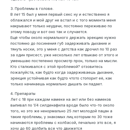
3. Проблемы в голове.
В лет 15 был у меня первый секс ну и естественно я
облажался и мой друг не встал и с того момента меня
накрывают только неудачи, постоянно переживаю по
этому поводу и вот оно так и случается.
Ещё чтобы около нормального держать эрекцию нужно
постоянно до посинения губ задерживать дыхание и
тянуть носки, это у меня с детства как дрочил по 10 раз
за один присест, уже несколько лет отвыкаю от этого и
уменьшаю постепенно просмотр прон, только на мысли.
Кто сталкивался с этой проблемой? отзовитесь
пожалуйста, как будто когда задерживаешь дыхание,
эрекция устойчивая как будто чтото стопорит её, как
только начинаешь нормально дышать он падает.
4. Препараты
Лет с 18 при каждом намеке на акт или без намеков
выпивал по 1/4 силденафила вроде было что-то около
того, но это же ненормально 25 лет молодой пацан а
такие проблемы, у знакомых лиц которым по 30 тоже
начинаются проблемы с колбасой, печально это все, я
хочу до 60 долбить все что движется