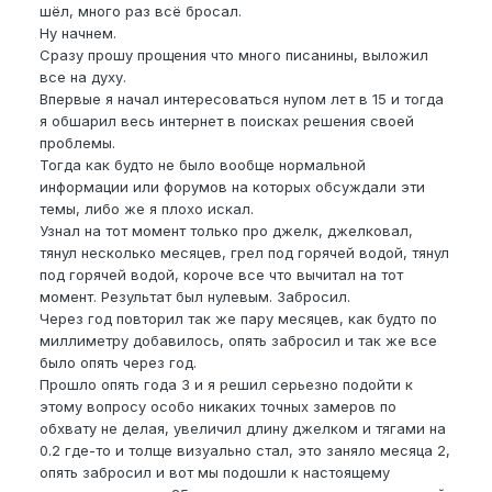
шёл, много раз всё бросал.
Ну начнем.
Сразу прошу прощения что много писанины, выложил
все на духу.
Впервые я начал интересоваться нупом лет в 15 и тогда
я обшарил весь интернет в поисках решения своей
проблемы.
Тогда как будто не было вообще нормальной
информации или форумов на которых обсуждали эти
темы, либо же я плохо искал.
Узнал на тот момент только про джелк, джелковал,
тянул несколько месяцев, грел под горячей водой, тянул
под горячей водой, короче все что вычитал на тот
момент. Результат был нулевым. Забросил.
Через год повторил так же пару месяцев, как будто по
миллиметру добавилось, опять забросил и так же все
было опять через год.
Прошло опять года 3 и я решил серьезно подойти к
этому вопросу особо никаких точных замеров по
обхвату не делая, увеличил длину джелком и тягами на
0.2 где-то и толще визуально стал, это заняло месяца 2,
опять забросил и вот мы подошли к настоящему