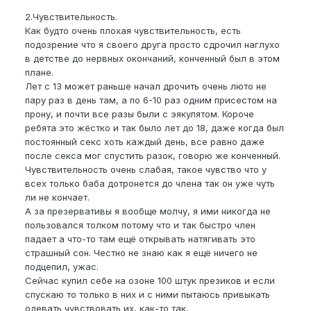
2.Чувствительность.
Как будто очень плохая чувствительность, есть
подозрение что я своего друга просто сдрочил наглухо
в детстве до нервных окончаний, конченный был в этом
плане.
Лет с 13 может раньше начал дрочить очень люто не
пару раз в день там, а по 6-10 раз одним присестом на
прону, и почти все разы были с эякулятом. Короче
ребята это жёстко и так было лет до 18, даже когда был
постоянный секс хоть каждый день, все равно даже
после секса мог спустить разок, говорю же конченный.
Чувствительность очень слабая, такое чувство что у
всех только баба дотронется до члена так он уже чуть
ли не кончает.
А за презервативы я вообще молчу, я ими никогда не
пользовался толком потому что и так быстро член
падает а что-то там ещё открывать натягивать это
страшный сон. Честно не знаю как я ещё ничего не
подцепил, ужас.
Сейчас купил себе на озоне 100 штук презиков и если
спускаю то только в них и с ними пытаюсь привыкать
одевать чувствовать их, как-то так.