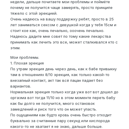
недели, дальше почитаете мои проблемы и поймёте
почему не получится чаще замерять, просто принципе
тяжело с этой эрекцией.
Очень надеюсь на вашу поддержку ребят, просто в 25
лет заниматься сексом с девушкой когда у тебя 15см и
стоит кое как, очень печально, ооочень печально.
Надеюсь дадите мне совет по тому какие лекарства
принимать как лечить это все, может сталкивался кто с
этим.
Мои проблемы.
1. Плохая эрекция
По утрам эрекция день через день, как к бабе привыкну
там в отношениях 8/10 эрекция, как только какой-то
внезапный контакт, акт так всё пацан падает без
вариантов.
Нормальная эрекция только когда уже вот вот дошел до
оргазма вот тогда 11/10 но в этом моменте переть бабу
как бы долго не получится, много остановок
замедлений и риск того что он может упасть.
По ощущениям как будто кровь очень быстро отходит
буквально за считанные пару секунд или кислорода
какого-то не хватает я не знаю, дальше больше.