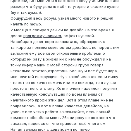
времени, вот мне 25 и я настолько хочу увеличить свой
размер что буду делать всё что угодно и сколько нужно
(ну я так думал).
Обшурудил весь форум, узнал много нового и решил
начать по mgwp.
2 месяца я собирал деньги на девайсы в это время я
делал
программу новичка
, эффект нулевой.
Насобирал денег пора заказывать, обращаюсь к
танкиро за полным комплектом девайсов но перед этим
выложил ему все свои откровенные проблемы о
которых ни разу в жизни ни с кем не обсуждал и на
тонну информации с моей стороны грубо говоря
несколько ответов,отрастишь валыну и все будет норм,
или почитай инструкцию. Ну я такой человек если вижу
что вот он не хочет помочь или же некогда, то я лучше
просто от него отстану. Хотя я очень надеялся получить
качественную консультацию по всем планам от
начитанного профи этих дел. Вот в этом плане мне не
понравилось, а вот в плане качества девайсов, на
уровне все четко ребята заказывайте, весь полный
комплект обошёлся мне в 26к ни разу не пожалел что
заказал, надеюсь он мне принесет ещё много см.
Начал заниматься с девайсами по mgwp