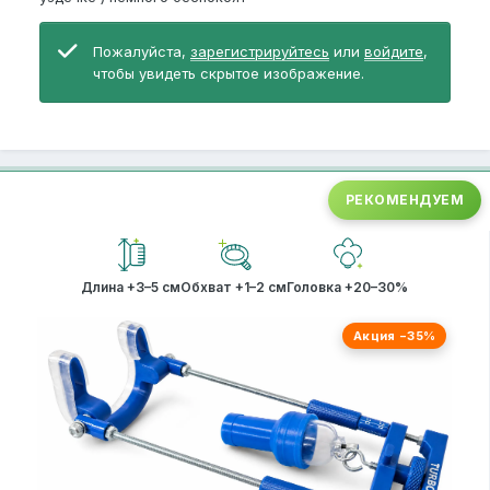
Пожалуйста,
зарегистрируйтесь
или
войдите
,
чтобы увидеть скрытое изображение.
РЕКОМЕНДУЕМ
Длина +3–5 см
Обхват +1–2 см
Головка +20–30%
Акция −35%