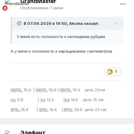
GrandMaster
Опубликовано
7 июня
В 07.06.2026 в 19:50, Akuma сказал:
У меня есть склонность к келоидным рубцам
А у меня к склонность к наращиванию сантиметров
1
NBPEL
15,0. |
NBPEL
18,6 |.
NBPEL
19.3 цель 22см
eg
11,8 |
eg
13,5 |
eg
14.0 цель 15 см
BPEL
16.4 |
BPEL
19,4 |.
BPEL
20.9 цель 23 см
Элефант