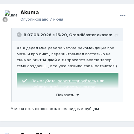
Akuma
Опубликовано
7 июня
В 07.06.2026 в 15:20, GrandMaster сказал:
Хз я дедал мне давали четкие рекомендации про
мазь и про бинт , перебинтовывал постоянно не
снимал бинт 14 дней а ты трахался вовсю теперь
тему создаешь , все уже зажило так и останется )
Пожалуйста,
зарегистрируйтесь
или
войдите
, чтобы увидеть скрытое
изображение.
Показать
По мере роста члена думаю и уздечка также будет
У меня есть склонность к келоидным рубцам
рости и растягиваться
Я собираюсь еще увеличивать член минимум 3+
см