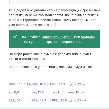
Пожалуйста,
зарегистрируйтесь
или
войдите
, чтобы увидеть скрытое
Хз я дедал мне давали четкие рекомендации про мазь и
изображение.
про бинт , перебинтовывал постоянно не снимал бинт 14
дней а ты трахался вовсю теперь тему создаешь , все
уже зажило так и останется )
Пожалуйста,
зарегистрируйтесь
или
войдите
,
чтобы увидеть скрытое изображение.
По мере роста члена думаю и уздечка также будет
рости и растягиваться
Я собираюсь еще увеличивать член минимум 3+ см
NBPEL
15,0. |
NBPEL
18,6 |.
NBPEL
19.3 цель 22см
eg
11,8 |
eg
13,5 |
eg
14.0 цель 15 см
BPEL
16.4 |
BPEL
19,4 |.
BPEL
20.9 цель 23 см