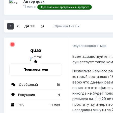
Автор quax
11 мая
в
Персональные программы и прогресс
1
2
ДАЛЕЕ
Страница 1 из 2
Опубликовано
11 мая
quax
Всем здравствуйте, я 
существует такое ком
Пользователи
Позвольте немного рас
который составляет 13
верю что данный разм
Сообщений
10
понял что это офигеть
никогда не будет пол
Репутация
4
решился лишь в 20 лет
проститутку и черт во
Рег.
11 мая
наездницы минуты за 2