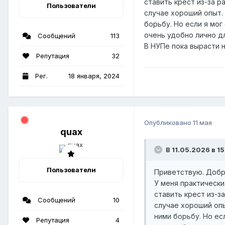
ставить крест из-за р
Пользователи
случае хороший опыт. 
борьбу. Но если я мог
очень удобно лично д
Сообщений
113
В НУПе пока вырасти н
Репутация
32
Рег.
18 января, 2024
Опубликовано
11 мая
quax
В 11.05.2026 в 1
Пользователи
Приветствую. Доб
У меня практически
ставить крест из-з
Сообщений
10
случае хороший опы
ними борьбу. Но ес
Репутация
4