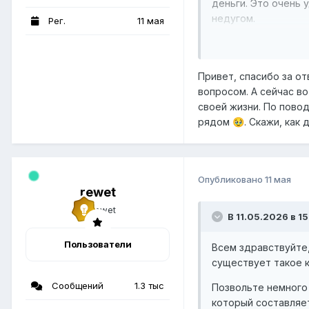
деньги. Это очень 
недугом.
Рег.
11 мая
В НУПе пока выраст
программа.
Привет, спасибо за о
вопросом. А сейчас во
своей жизни. По пово
рядом
. Скажи, как
🥹
Опубликовано
11 мая
rewet
В 11.05.2026 в 15
Пользователи
Всем здравствуйте,
существует такое 
Сообщений
1.3 тыс
Позвольте немного 
который составляет