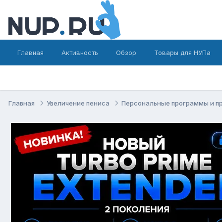
Главная
Активность
Обзор
Товары для НУПа
Главная
Увеличение пениса
Персональные программы и п