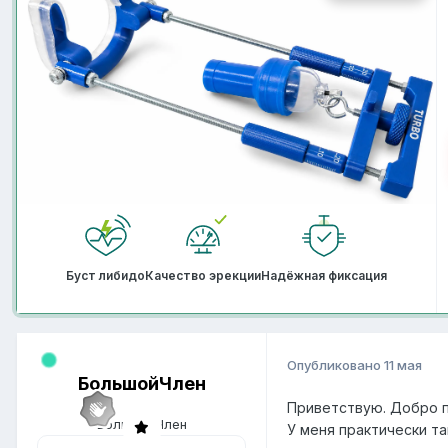
Буст либидо
Качество эрекции
Надёжная фиксация
Опубликовано
11 мая
БольшойЧлен
Приветствую. Добро 
У меня практически та