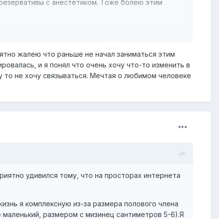
презервативы с анестетиком. Тоже болею этим
кстендер + тепло. Очень популярная сейчас
оятно жалею что раньше не начал заниматься этим
ровалась, и я понял что очень хочу что-то изменить в
у то не хочу связываться. Мечтая о любимом человеке
приятно удивился тому, что на просторах интернета
 жизнь я комплексную из-за размера полового члена
ще маленький, размером с мизинец сантиметров 5-6).Я