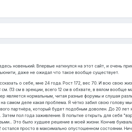
здесь новенький. Впервые наткнулся на этот сайт, и очень пр
ьюнити, даже не ожидал что такое вообще существует.
сказать о себе, мне 24 года. Рост 172, вес 70. И всю свою жи
 см. (13 см в эрекции, всего 12 см в обхвате, в вялом вообще 
ер является нормальным, читая разные форумы и слушая различ
 на самом деле какая проблема. Я чётко забил свою голову м
ового партнёра, который будет подобным доволен. До 20 лет 
. Затем пол года заживление. В попытке открыть для себя "в
зьми... Это было худшее решение в моей жизни. Кончив букваль
 остался просто в максимально опустошенном состоянии. Ниче