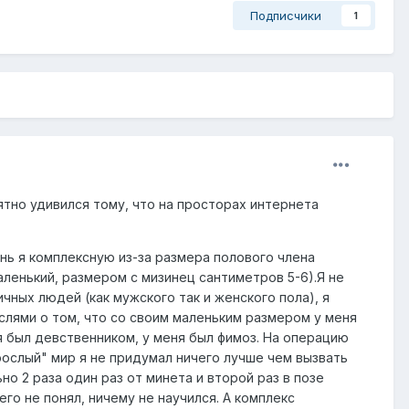
Подписчики
1
иятно удивился тому, что на просторах интернета
знь я комплексную из-за размера полового члена
маленький, размером с мизинец сантиметров 5-6).Я не
ных людей (как мужского так и женского пола), я
ыслями о том, что со своим маленьким размером у меня
я был девственником, у меня был фимоз. На операцию
зрослый" мир я не придумал ничего лучше чем вызвать
но 2 раза один раз от минета и второй раз в позе
го не понял, ничему не научился. А комплекс