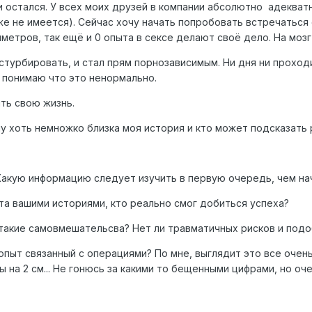
 остался. У всех моих друзей в компании абсолютно адекватные
тоже не имеется). Сейчас хочу начать попробовать встречаться
иметров, так ещё и 0 опыта в сексе делают своё дело. На мозг 
стурбировать, и стал прям порнозависимым. Ни дня ни проходи
. Я понимаю что это ненормально.
ть свою жизнь.
му хоть немножко близка моя история и кто может подсказать
 Какую информацию следует изучить в первую очередь, чем на
а вашими историями, кто реально смог добиться успеха?
такие самовмешательсва? Нет ли травматичных рисков и под
 опыт связанный с операциями? По мне, выглядит это все оче
ы на 2 см... Не гонюсь за какими то бещенными цифрами, но о