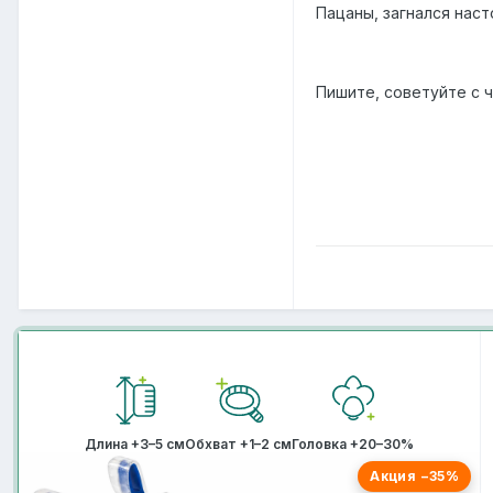
Пацаны, загнался нас
Пишите, советуйте с ч
Длина +3–5 см
Обхват +1–2 см
Головка +20–30%
Акция −35%