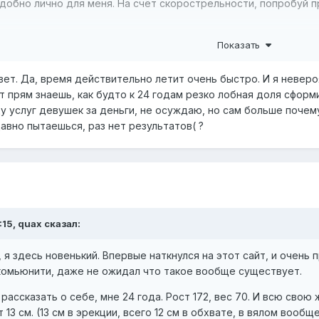
удобно лично для меня. На счёт скорострельности, попробуй 
и не удалось, хоть и в теме давно, но посоветовал бы тебе э
Показать
твет. Да, время действительно летит очень быстро. И я невер
т прям знаешь, как будто к 24 годам резко лобная доля сформи
ду услуг девушек за деньги, не осуждаю, но сам больше почем
 давно пытаешься, раз нет результатов( ?
:15, quax сказал:
 я здесь новенький. Впервые наткнулся на этот сайт, и очень 
комьюнити, даже не ожидал что такое вообще существует.
рассказать о себе, мне 24 года. Рост 172, вес 70. И всю свою
 13 см. (13 см в эрекции, всего 12 см в обхвате, в вялом вооб