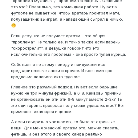
"проблема мужчины"/ "проблема женщины". Основное
это что? Правильно, это командная работа. Ну вот в
футболе не бывает же, чтобы вратарь проиграл матч,
полузащитник выиграл, а нападающий сыграл в ничью.
🤭
Если девушка не получает оргазм - это общая
"проблема". Не только её. И точно также если парень
"скорострелит", а девушка говорит что это
исключительно его проблема - она просто тупая курица.
Собственно по этому поводу и придумали все
предварительные ласки и прочее. И все темы про
продление полового акта туда же.
Главное это разумный подход. Ну вот если барышне
нужно не три минуты фрикций, а 6-8. Каквовы причины
не организовать ей эти эти 6-8 минут вместе 2-3х? Ты
же один хрен в процессе получаешь удовольствие? Вот
примерно такая идея в целом.
А если говорить о частностях, то бывают странные
вещи. Для меня женский оргазм это, можно сказать,
фетишь, и без этого я своего кайфа реально