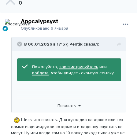
0
Apocalypsyst
Опубликовано
6 января
В 06.01.2026 в 17:57, Pentik сказал:
Пожалуйста,
зарегистрируйтесь
или
войдите
, чтобы увидеть скрытую ссылку.
увидел в новостях что в США FDA одобрила
Показать
выглядит странно, интересно реально ли оно
работает и не вызывает ли дискомфорт
Шизы что сказать. Для куколдво наверное или тех
что думаете?
самых индивиидумов которые и в ладошку спустить не
могут. Ну или когда там на 10 палку заходят член уже не