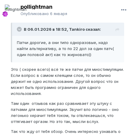
pollightman
Опубликовано
6 января
В 06.01.2026 в 18:52, Tankiro сказал:
Патчи дорогие, а они типо одноразовые, надо
найти альтернативу, а то по 22 дол за один патч(
один половой акт) как то жирновато))
Это ( скорее всего) всё те же патчи для миостимуляции.
Если вопрос в самом клеящем слое, то он обычно
держит не одно использование. Другой вопрос что он
может быть програмно ограничен для одного
использования.
Там один отзывов как раз сравнивает эту штуку с
патчами для миостимуляции. Звучит впо логично - оно
легонько херачит тебя током, ты отвлекаешься, что
оттягивает оргазм. Но это так, мысли вслух.
Так что жду от тебя обзор. Очень интересно узнавать о