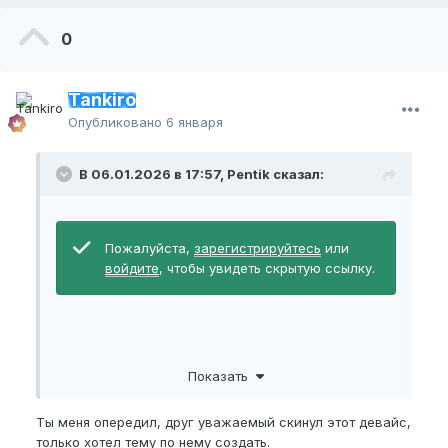
0
Tankiro
Опубликовано
6 января
В 06.01.2026 в 17:57, Pentik сказал:
Пожалуйста,
зарегистрируйтесь
или
войдите
, чтобы увидеть скрытую ссылку.
увидел в новостях что в США FDA одобрила
Показать
выглядит странно, интересно реально ли оно
работает и не вызывает ли дискомфорт
Ты меня опередил, друг уважаемый скинул этот девайс,
что думаете?
только хотел тему по нему создать.