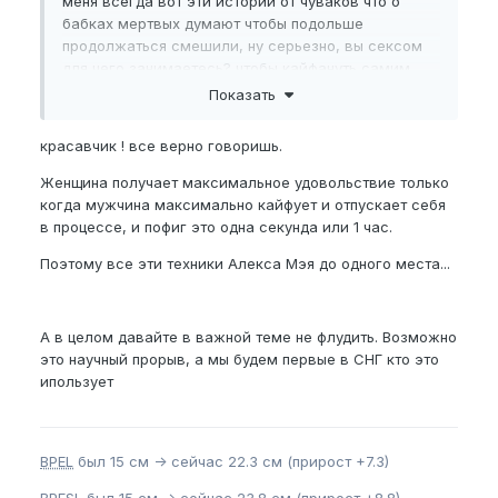
меня всегда вот эти истории от чуваков что о
бабках мертвых думают чтобы подольше
продолжаться смешили, ну серьезно, вы сексом
для чего занимаетесь? чтобы кайфануть самим
или чтобы дать удовольствие другому а самим о
Показать
бабках думать)))
красавчик ! все верно говоришь.
Хорошо будет если эта штука будет незаметной,
но если будет отвлекать ну это такое себе
Женщина получает максимальное удовольствие только
удовольствие, на своем примере знаю
когда мужчина максимально кайфует и отпускает себя
в процессе, и пофиг это одна секунда или 1 час.
Поэтому все эти техники Алекса Мэя до одного места...
А в целом давайте в важной теме не флудить. Возможно
это научный прорыв, а мы будем первые в СНГ кто это
ипользует
BPEL
был 15 см -> сейчас 22.3 см (прирост +7.3)
BPFSL
был 15 см -> сейчас 23.8 см (прирост +8.8)