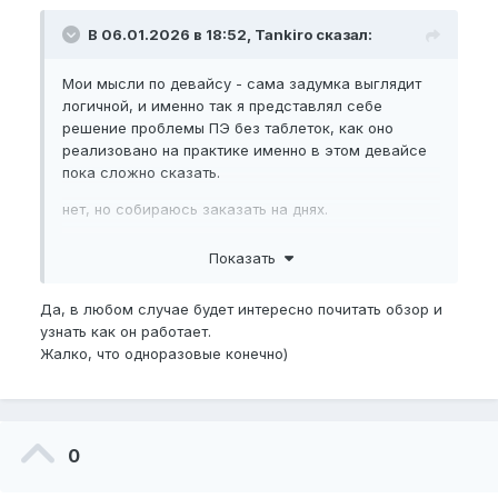
В 06.01.2026 в 18:52, Tankiro сказал:
Мои мысли по девайсу - сама задумка выглядит
логичной, и именно так я представлял себе
решение проблемы ПЭ без таблеток, как оно
реализовано на практике именно в этом девайсе
пока сложно сказать.
нет, но собираюсь заказать на днях.
Патчи дорогие, а они типо одноразовые, надо
Показать
найти альтернативу, а то по 22 дол за один патч(
один половой акт) как то жирновато))
Да, в любом случае будет интересно почитать обзор и
узнать как он работает.
Жалко, что одноразовые конечно)
0