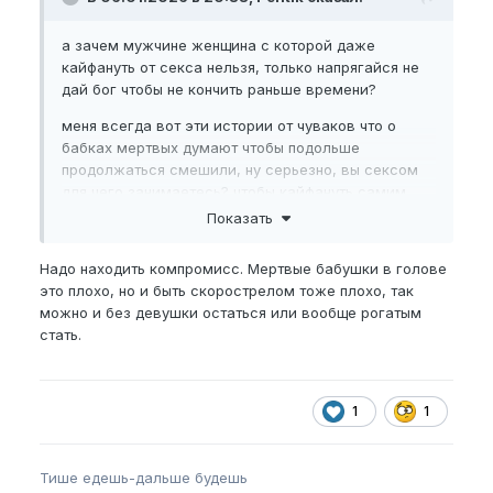
а зачем мужчине женщина с которой даже
кайфануть от секса нельзя, только напрягайся не
дай бог чтобы не кончить раньше времени?
меня всегда вот эти истории от чуваков что о
бабках мертвых думают чтобы подольше
продолжаться смешили, ну серьезно, вы сексом
для чего занимаетесь? чтобы кайфануть самим
или чтобы дать удовольствие другому а самим о
Показать
бабках думать)))
Надо находить компромисс. Мертвые бабушки в голове
Хорошо будет если эта штука будет незаметной,
это плохо, но и быть скорострелом тоже плохо, так
но если будет отвлекать ну это такое себе
можно и без девушки остаться или вообще рогатым
удовольствие, на своем примере знаю
стать.
1
1
Тише едешь-дальше будешь