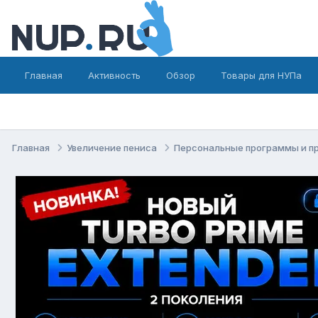
Главная
Активность
Обзор
Товары для НУПа
Главная
Увеличение пениса
Персональные программы и п