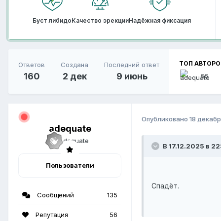
Буст либидо
Качество эрекции
Надёжная фиксация
ТОП АВТОРО
Ответов
Создана
Последний ответ
160
2 дек
9 июнь
55
Опубликовано
18 декабр
adequate
В 17.12.2025 в 22:
Пользователи
Спадёт.
Сообщений
135
Репутация
56