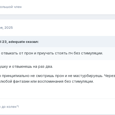
ольшой член
ря, 2025
8:23, adequate сказал:
к отвыкать от прон и приучать стоять пч без стимуляции.
шку и отвыкнешь на раз два.
что принципиально не смотришь прон и не мастурбируешь. Чер
 любой фантазии или воспоминания без стимуляции.
 до колен"!