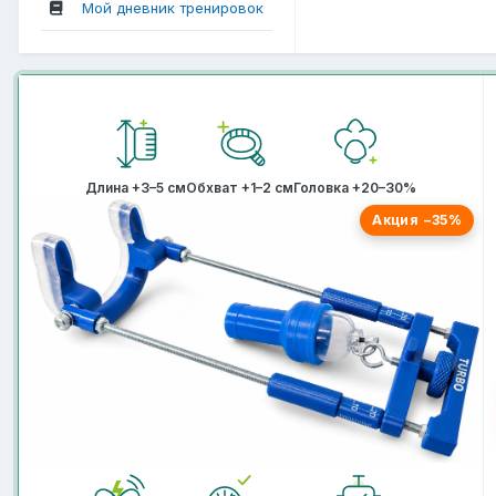
Мой дневник тренировок
Длина +3–5 см
Обхват +1–2 см
Головка +20–30%
Акция −35%