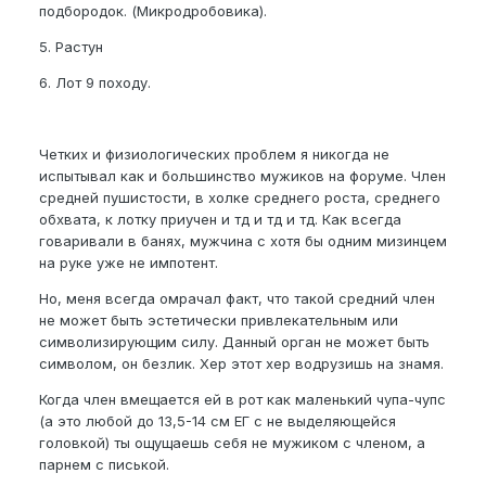
подбородок. (Микродробовика).
5. Растун
6. Лот 9 походу.
Четких и физиологических проблем я никогда не
испытывал как и большинство мужиков на форуме. Член
средней пушистости, в холке среднего роста, среднего
обхвата, к лотку приучен и тд и тд и тд. Как всегда
говаривали в банях, мужчина с хотя бы одним мизинцем
на руке уже не импотент.
Но, меня всегда омрачал факт, что такой средний член
не может быть эстетически привлекательным или
символизирующим силу. Данный орган не может быть
символом, он безлик. Хер этот хер водрузишь на знамя.
Когда член вмещается ей в рот как маленький чупа-чупс
(а это любой до 13,5-14 см ЕГ с не выделяющейся
головкой) ты ощущаешь себя не мужиком с членом, а
парнем с писькой.