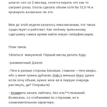
шпагат сел за 2 месяца, хочется верить это как то
сыграет роль). Охота сделать объем хотя бы 13,5-14 и
проверить возможно ли это.
Мне до этой недели казалось невозможным, что такое
существует и работает. Как любому тревожному
сдвгшнику самое время найти новую гиперфиксацию.
План таков.
1.Влиться мануалкой. Первый месяц делать буду:
-разминочный Джелк
-Тяги в разные стороны базовые, главное —тяги вверх,
ибо у меня туника дубовая,
бпфсл
меньше
бпел
(даже
если хочу объем, нужно жеж её в первую очередь
растянуть, да? Поправьте)
-
Клэмп
ить начать лайтово, без изъ**ствований.
Возможно, со сгибаниями по сторонам, но в
ознакомительном характере.