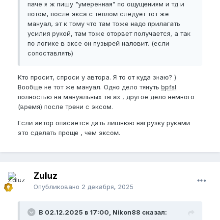
паче я ж пишу "умеренная" по ощущениям и тд и
потом, после экса с теплом следует тот же
мануал, эт к тому что там тоже надо прилагать
усилия рукой, там тоже оторвет получается, а так
по логике в эксе он пузырей наловит. (если
сопоставлять)
Кто просит, спроси у автора. Я то от куда знаю? )
Вообще не тот же мануал. Одно дело тянуть
bpfsl
полностью на мануальных тягах , другое дело немного
(время) после трени с эксом.
Если автор опасается дать лишнюю нагрузку руками
это сделать проще , чем эксом.
Zuluz
Опубликовано
2 декабря, 2025
В 02.12.2025 в 17:00, Nikon88 сказал: