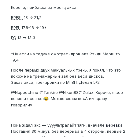
Короче, прибавка за месяц экса.
BPFSL
18 => 21,2
BPEL
17.8-18 => 19*
EG
13 => 13,3
*Ну если на тадике смотреть прон аля Рэнди Марш то
19,4.
После первых двух мануальных трень, я понял, что это
похоже на тренажерный зал без веса дисков.
Заказ экса, тренировки по МГВП. Делал 5/2.
@Nuppochino
@Tankiro
@Nikon88
@Zuluz
Короче, я все
понял и осознал
. Можно сказать «А вы сразу
😂
говорили».
Пока ждал экс — уууультралайт тяги, вначале
веревка
.
Поставил 30 минут, без перерыва в 4 стороны, первые 2