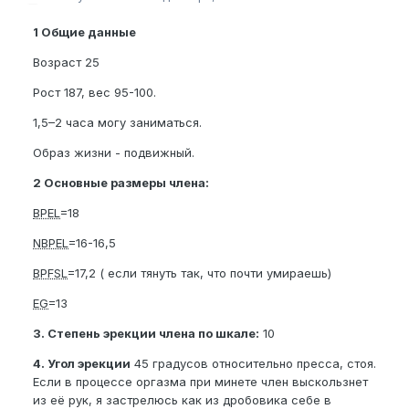
1 Общие данные
Возраст 25
Рост 187, вес 95-100.
1,5–2 часа могу заниматься.
Образ жизни - подвижный.
2 Основные размеры члена:
BPEL
=18
NBPEL
=16-16,5
BPFSL
=17,2 ( если тянуть так, что почти умираешь)
EG
=13
3. Степень эрекции члена по шкале:
10
4. Угол эрекции
45 градусов относительно пресса, стоя.
Если в процессе оргазма при минете член выскользнет
из её рук, я застрелюсь как из дробовика себе в