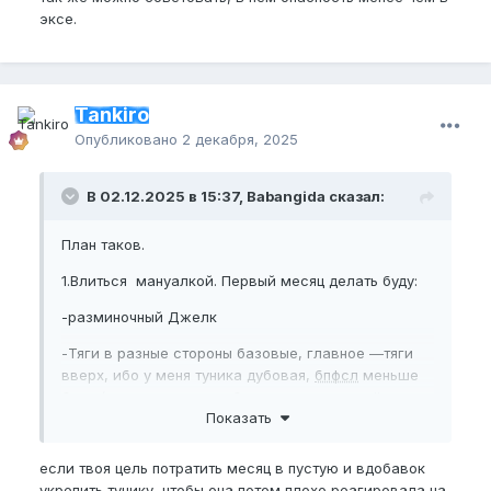
эксе.
Tankiro
Опубликовано
2 декабря, 2025
В 02.12.2025 в 15:37, Babangida сказал:
План таков.
1.Влиться мануалкой. Первый месяц делать буду:
-разминочный Джелк
-Тяги в разные стороны базовые, главное —тяги
вверх, ибо у меня туника дубовая,
бпфсл
меньше
бпел
(даже если хочу объем, нужно жеж её в
Показать
первую очередь растянуть, да? Поправьте)
-
Клэмп
ить начать лайтово, без изъ**ствований.
если твоя цель потратить месяц в пустую и вдобавок
Возможно, со сгибаниями по сторонам, но в
укрепить тунику, чтобы она потом плохо реагировала на