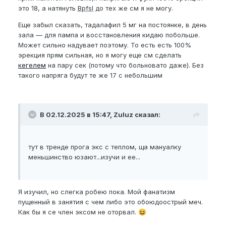
это 18, а натянуть
Bpfsl
до тех же см я не могу.
Еще забыл сказать, тадалафил 5 мг на постоянке, в день
зала — для пампа и восстановления кидаю побольше.
Может сильно надувает поэтому. То есть есть 100%
эрекция прям сильная, но я могу еще см сделать
кегелем
на пару сек (потому что больновато даже). Без
такого напряга будут те же 17 с небольшим
В 02.12.2025 в 15:47, Zuluz сказал:
тут в тренде прога экс с теплом, ща мануалку
меньшинство юзают...изучи и ее...
Я изучил, но слегка робею пока. Мой фанатизм
пущенный в занятия с чем либо это обоюдоострый меч.
Как бы я се член эксом не оторвал.
😆