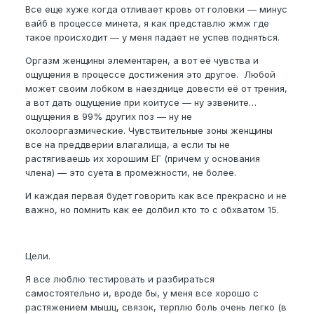
Все еще хуже когда отливает кровь от головки — минус
вайб в процессе минета, я как представлю жмж где
такое происходит — у меня падает не успев подняться.
Оргазм женщины элементарен, а вот её чувства и
ощущения в процессе достижения это другое. Любой
может своим лобком в наезднице довести её от трения,
а вот дать ощущение при коитусе — ну эзвените…
ощущения в 99% других поз — ну не
околооргазмические. Чувствительные зоны женщины
все на преддверии влагалища, а если ты не
растягиваешь их хорошим ЕГ (причем у основания
члена) — это суета в промежности, не более.
И каждая первая будет говорить как все прекрасно и не
важно, но помнить как ее долбил кто то с обхватом 15.
Цели.
Я все люблю тестировать и разбираться
самостоятельно и, вроде бы, у меня все хорошо с
растяжением мышц, связок, терплю боль очень легко (в