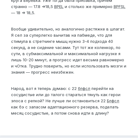
круга веревка. Уже тогда была прибавка, причем
странно — 17.8 =>18,5
BPEL
и столько же примерно
BPFSL
— 18 => 18,5.
Вообще удивительно, но аналогично растяжке в шпагат.
Я сел за суперлегко вычитав на пабмеде, что для
стимула в стретчинге мышц нужно 3-4 подхода 40
секунд, а не сидение часами. Тут тот же коленкор, по
сути, в субмаксимальной и максимальной нагрузке я
лишь 10-20 минут, а прогресс идет весьма равномерно
и чОтка. Трудно поверить, но если использовать мозги и
знания — прогресс неизбежен.
Народ, вот я теперь думаю: с 22
бпфсл
перейти на
сосудистые или до талого стараться тянуть как герои
эпоса с репкой? Не лучше ли остановиться 22
Бпфсл
как бэ с запасом адаптационного резерва, поделать
месяц сосудистые, а потом снова идти в длину?