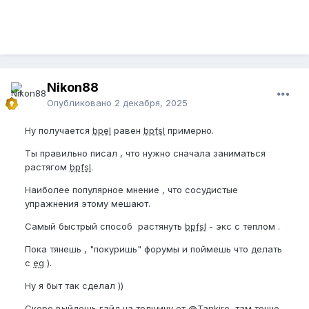
Nikon88
Опубликовано
2 декабря, 2025
Ну получается
bpel
равен
bpfsl
примерно.
Ты правильно писал , что нужно сначала заниматься
растягом
bpfsl
.
Наиболее популярное мнение , что сосудистые
упражнения этому мешают.
Самый быстрый способ растянуть
bpfsl
- экс с теплом .
Пока тянешь , "покуришь" форумы и поймешь что делать
с
eg
).
Ну я быт так сделал ))
Скоро выйдешь гайд на толщину от
@Tankiro
там точно