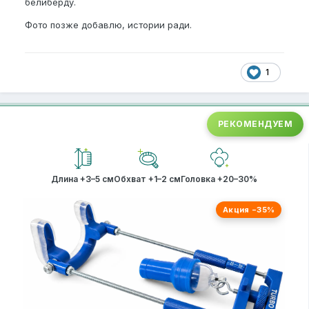
белиберду.
Фото позже добавлю, истории ради.
1
РЕКОМЕНДУЕМ
Длина +3–5 см
Обхват +1–2 см
Головка +20–30%
Акция −35%