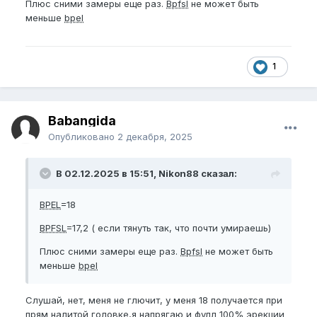
Плюс сними замеры еще раз.
Bpfsl
не может быть
меньше
bpel
1
Babangida
Опубликовано
2 декабря, 2025
В 02.12.2025 в 15:51, Nikon88 сказал:
BPEL
=18
BPFSL
=17,2 ( если тянуть так, что почти умираешь)
Плюс сними замеры еще раз.
Bpfsl
не может быть
меньше
bpel
Слушай, нет, меня не глючит, у меня 18 получается при
прям налитой головке,я напрягаю и фулл 100% эрекции