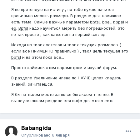
Я не претендую на истину , но тебе нужно начится
правильно мерить размеры. В разделе для новичков
есть тема. Самые важные параметры
bpfsl
,
bpel
,
nbpel
и
eg
.
Bpfsl
надо научиться мерить без погрешностей, это
не так просто , как кажется на первый взгляд .
Исходя из твоих хотелок и твоих текущих размеров (
если все ПРИМЕРНО правильно ) , твоя цель текущая это
bpfsl
и на этом пока все...
Просто займись этим параметром и изучай форум.
В разделе Увеличение члена по НАУКЕ целая кладезь
знаний, зачитаешся.
Я бы на твоём месте занялся бы эксом + тепло. В
вышеуказанном разделе вся инфа для этого есть .
Babangida
Опубликовано
6 января