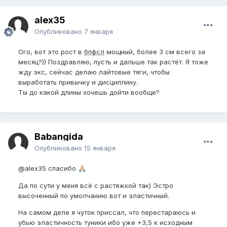
alex35
Опубликовано
7 января
Ого, вот это рост в
бпфсл
мощный, более 3 см всего за
месяц?)) Поздравляю, пусть и дальше так растёт. Я тоже
жду экс, сейчас делаю лайтовые тяги, чтобы
выработать привычку и дисциплину.
Ты до какой длины хочешь дойти вообще?
Babangida
Опубликовано
15 января
@alex35
спасибо
🙏🏼
Да по сути у меня всё с растяжкой так) Эстро
высоченный по умолчанию вот и эластичный.
На самом деле я чуток приссал, что перестараюсь и
убью эластичность туники ибо уже +3,5 к исходным