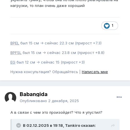
ознакомительном характере.
нагрузки, то план очень даже хороший
Раскинуть думаю — 30 минут занятия длина, 30
обхват, ну и начальные разминочные 10-15 минут.
Пойму как лучше считать повторы и время под
1
нагрузкой и напишу что выйдет.
BPEL
был 15 см -> сейчас 22.3 см (прирост +7.3)
BPFSL
был 15 см -> сейчас 23.8 см (прирост +8.8)
EG
был 12 см -> сейчас 15 (прирост +3)
Нужна консультация? Обращайтесь |
Написать мне
Babangida
Опубликовано
2 декабря, 2025
А в связи с чем это произойдет? Что я упустил?
В 02.12.2025 в 19:18, Tankiro сказал: