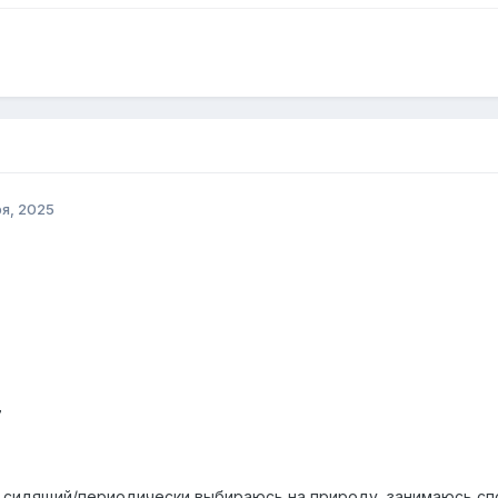
я, 2025
7
 - сидящий/периодически выбираюсь на природу, занимаюсь с