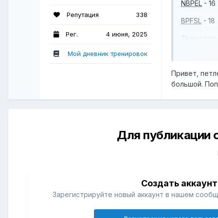
NBPEL
- 16
Репутация
338
BPFSL
- 18
Рег.
4 июня, 2025
Твердость
Мой дневник тренировок
Член напр
Привет, петл
24 года, 
большой. Поп
Занимаюсь
выкручива
Сейчас до
правильно
Для публикации 
И стоит л
Создать аккаунт
Зарегистрируйте новый аккаунт в нашем сообщ