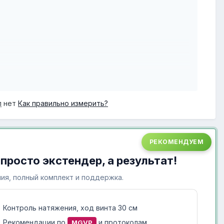
л
нет
Как правильно измерить?
занимаюсь спортом.
рогрев в ванной. Экстендер в основном приходится
РЕКОМЕНДУЕМ
к, то сильно тянется лобковая кожа, или как
 просто экстендер, а результат!
ть, или это норма?
ия, полный комплект и поддержка.
м примерно
Контроль натяжения, ход винта 30 см
Рекомендации по
и протоколам
MGVP