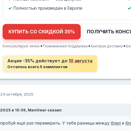
Полностью произведен в Европе
КУПИТЬ СО СКИДКОЙ 35%
ПОЛУЧИТЬ КОНС
•
•
•
Консультирую лично
Пожизненная поддержка
Быстрая доставка
Бе
Акция -35% действует до
10 августа
Осталось всего 5 комплектов
о
24 октября, 2025
.2025 в 15:36, Man0war сказал:
опробуй ещё раз перемерить. У тебя разницы между
бпел
и
бп