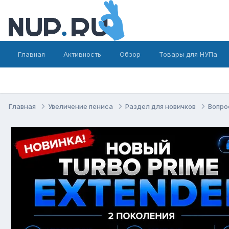
Главная
Активность
Обзор
Товары для НУПа
Главная
Увеличение пениса
Раздел для новичков
Вопро