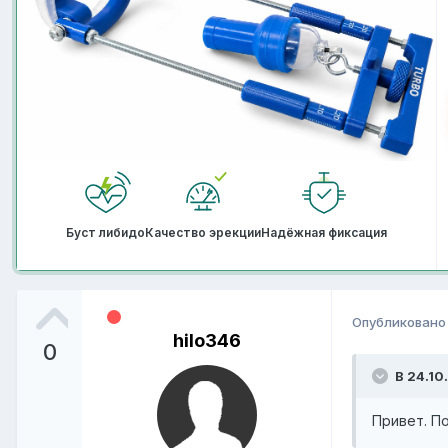
Буст либидо
Качество эрекции
Надёжная фиксация
Опубликован
hilo346
0
В 24.10
Привет. П