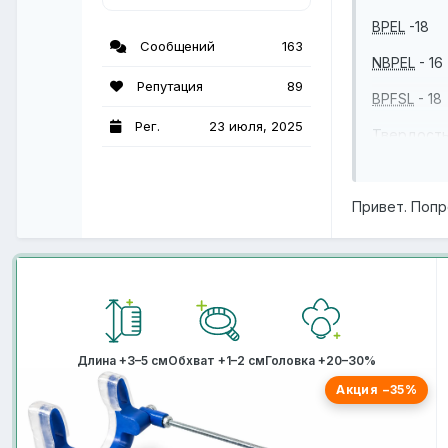
BPEL
-18
Сообщений
163
NBPEL
- 16
Репутация
89
BPFSL
- 18
Рег.
23 июля, 2025
Твердость
Член напр
Привет. Попр
24 года, 
Занимаюсь
выкручива
Сейчас до
правильно
И стоит л
Длина +3–5 см
Обхват +1–2 см
Головка +20–30%
Акция −35%