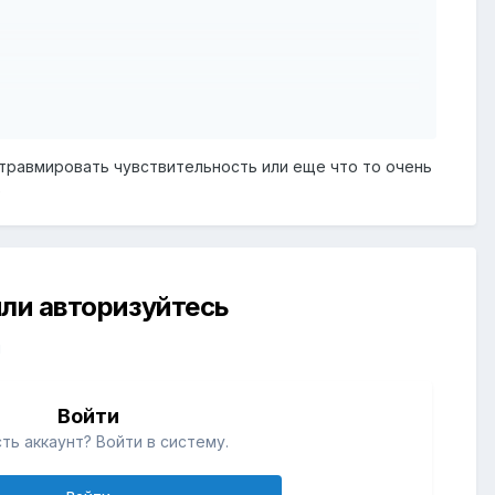
 травмировать чувствительность или еще что то очень
занимаюсь спортом.
е
рогрев в ванной. Экстендер в основном приходится
к, то сильно тянется лобковая кожа, или как
ть, или это норма?
ли авторизуйтесь
м примерно
й
Войти
ть аккаунт? Войти в систему.