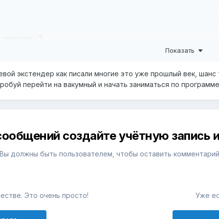
 эрекции - 7
Показать
авлен вверх.
евой экстендер как писали многие это уже прошлый век, шанс
образ жизни - сидящий/периодически выбираюсь на природу, 
робуй перейти на вакумный и начать заниматься по программ
 экстендером, обычный самый дешевый на петле, перед ним п
ть на максимум, чтобы ощутить напряжение.
бавил мануальные упражнения, и когда делаешь например джел
 назвать, и мешает перехватиться, с этим можно что-то сдела
сообщений создайте учётную запись и
и сменить экстендер, если в нем вытянутый член выходит 18 с
Вы должны быть пользователем, чтобы оставить комментари
естве. Это очень просто!
Уже ес