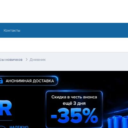
Контакты
сы новичков
Дневник