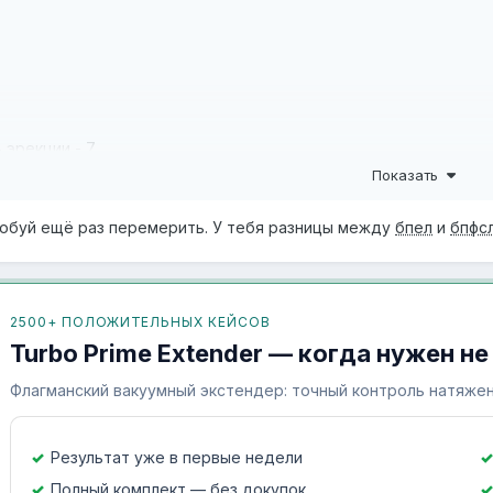
 эрекции - 7
Показать
авлен вверх.
обуй ещё раз перемерить. У тебя разницы между
бпел
и
бпфс
образ жизни - сидящий/периодически выбираюсь на природу, 
 экстендером, обычный самый дешевый на петле, перед ним п
ть на максимум, чтобы ощутить напряжение.
2500+ ПОЛОЖИТЕЛЬНЫХ КЕЙСОВ
бавил мануальные упражнения, и когда делаешь например джел
Turbo Prime Extender — когда нужен не
 назвать, и мешает перехватиться, с этим можно что-то сдела
Флагманский вакуумный экстендер: точный контроль натяжен
и сменить экстендер, если в нем вытянутый член выходит 18 с
Результат уже в первые недели
Полный комплект — без докупок