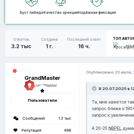
Буст либидо
Качество эрекции
Надёжная фиксация
ТОП АВТО
Ответов
Создана
Последний ответ
3.2 тыс
1 г.
16 ч.
155
Опубликовано
20 июля,
GrandMaster
В 20.07.2025 в 1
Пользователи
Та, мне кажется так
запрос ближе к 190
запрос к увеличени
Сообщений
1.3 тыс
А 20-25
NBPEL
думаю
Репутация
488