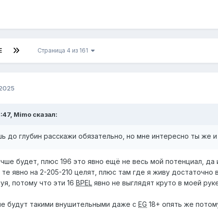
Е
Страница 4 из 161
 2025
:47, Mimo сказал:
ь до глубин расскажи обязательно, но мне интересно ты же и
учше будет, плюс 196 это явно ещё не весь мой потенциал, да и
а те явно на 2-205-210 целят, плюс там где я живу достаточно
уя, потому что эти 16
BPEL
явно не выглядят круто в моей руке
е будут такими внушительными даже с
EG
18+ опять же потому