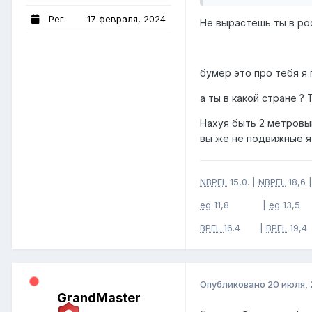
Рег.
17 февраля, 2024
Не вырастешь ты в рос
бумер это про тебя я
а ты в какой стране ?
Нахуя быть 2 метровы
вы же не подвижные я
NBPEL
15,0. |
NBPEL
18,6 |
eg
11,8 |
eg
13,5
BPEL
16.4 |
BPEL
19,4
Опубликовано
20 июля,
GrandMaster