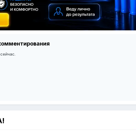
я комментирования
 сейчас.
А!