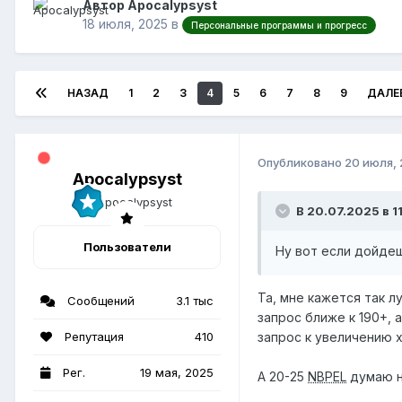
Автор Apocalypsyst
18 июля, 2025
в
Персональные программы и прогресс
НАЗАД
1
2
3
4
5
6
7
8
9
ДАЛЕ
Опубликовано
20 июля,
Apocalypsyst
В 20.07.2025 в 11
Пользователи
Ну вот если дойдеш
Та, мне кажется так л
Сообщений
3.1 тыс
запрос ближе к 190+, 
Репутация
410
запрос к увеличению х
Рег.
19 мая, 2025
А 20-25
NBPEL
думаю н