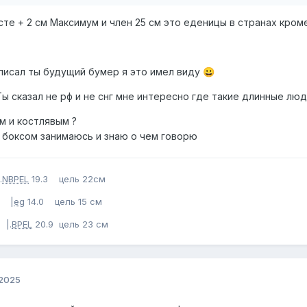
те + 2 см Максимум и член 25 см это еденицы в странах кром
 писал ты будущий бумер я это имел виду
😀
 Ты сказал не рф и не снг мне интересно где такие длинные лю
м и костлявым ?
 боксом занимаюсь и знаю о чем говорю
.
NBPEL
19.3 цель 22см
 |
eg
14.0 цель 15 см
 |.
BPEL
20.9 цель 23 см
 2025