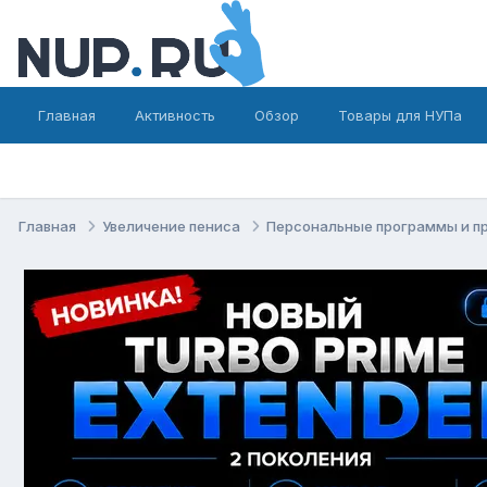
Главная
Активность
Обзор
Товары для НУПа
Главная
Увеличение пениса
Персональные программы и п