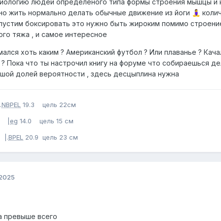
зиологию людей определеного типа формы строения мышцы и 
но жить нормально делать обычные движение из йоги
колич
🧘‍♀️
пустим боксировать это нужно быть жироким помимо строени
ого тяжа , и самое интересное
ался хоть каким ? Американский футбол ? Или плаванье ? Качал
 ? Пока что ты настрочил книгу на форуме что собираешься де
ьшой долей вероятности , здесь десцыплина нужна
.
NBPEL
19.3 цель 22см
 |
eg
14.0 цель 15 см
 |.
BPEL
20.9 цель 23 см
 2025
а превыше всего