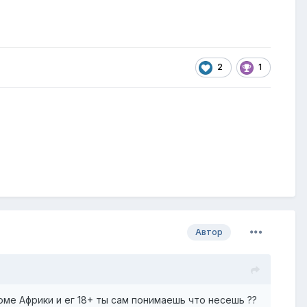
2
1
Автор
оме Африки и ег 18+ ты сам понимаешь что несешь ??