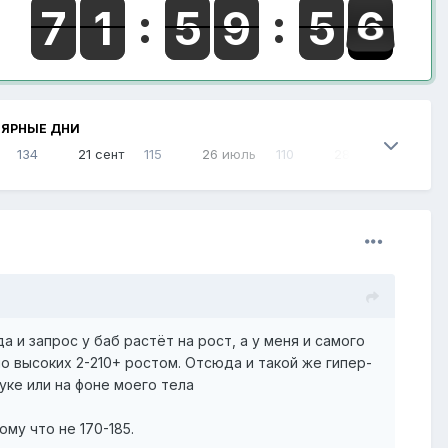
ЯРНЫЕ ДНИ
134
21 сент
115
26 июль
110
28 июль
106
а и запрос у баб растёт на рост, а у меня и самого
но высоких 2-210+ ростом. Отсюда и такой же гипер-
уке или на фоне моего тела
ому что не 170-185.