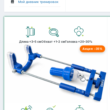
Мой дневник тренировок
Длина +3–5 см
Обхват +1–2 см
Головка +20–30%
Акция −35%