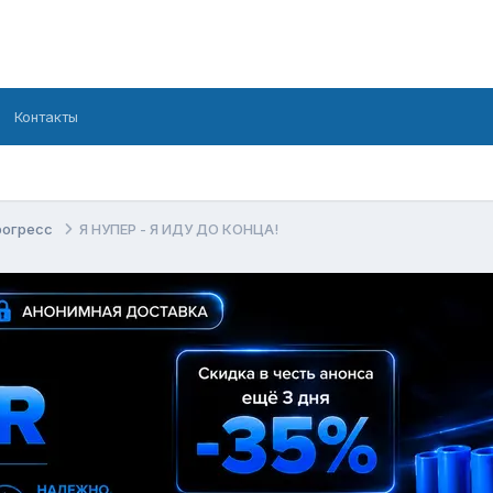
Контакты
рогресс
Я НУПЕР - Я ИДУ ДО КОНЦА!