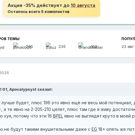
Акция -35% действует до
10 августа
Осталось всего 5 комплектов
РОВ ТЕМЫ
ПОПУЛ
4
295
235
168
23 авг
 2025
2:01, Apocalypsyst сказал:
 лучше будет, плюс 196 это явно ещё не весь мой потенциал, д
+, а те явно на 2-205-210 целят, плюс там где я живу достаточ
ю хуя, потому что эти 16
BPEL
явно не выглядят круто в моей р
 не будут такими внушительными даже с
EG
18+ опять же пот