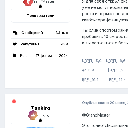
Я для себя открыл фи
уже не могут нормаль
роста и нормально до
Пользователи
кикбоксера французск
Ты блин спортом заним
Сообщений
1.3 тыс
прибавить 10 см роста
и ты сольешься с бол
Репутация
488
Рег.
17 февраля, 2024
NBPEL
15,0. |
NBPEL
18,6 |
eg
11,8 |
eg
13,5
BPEL
16.4 |
BPEL
19,4
Опубликовано
20 июля,
Tankiro
@GrandMaster
Это точно! Дисциплин