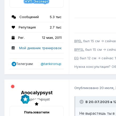
НУП-Эксперт
Сообщений
5.3 тыс
Репутация
2.7 тыс
Рег.
12 мая, 2011
BPEL
был 15 см -> сейчас
Мой дневник тренировок
BPFSL
был 15 см -> сейча
EG
был 12 см -> сейчас 1
Телеграм:
@tankironup
Нужна консультация? О
Опубликовано
20 июля,
Apocalypsyst
В 20.07.2025 в 1
Пользователи
Не вырастешь ты в 