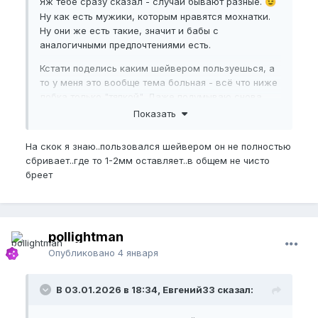
Яж тебе сразу сказал - случаи бывают разные.
😉
Ну как есть мужики, которым нравятся мохнатки.
Ну они же есть такие, значит и бабы с
аналогичными предпочтениями есть.
Кстати поделись каким шейвером пользуешься, а
то у меня это вообще тема больная - всё что ниже
лобка только "тяпкой". Даже подумываю снова
опаску в хозяйстве завести, только уже не для
Показать
лица
🙈
На скок я знаю..пользовался шейвером он не полностью
сбривает..где то 1-2мм оставляет..в общем не чисто
бреет
pollightman
Опубликовано
4 января
В 03.01.2026 в 18:34, Евгений33 сказал: