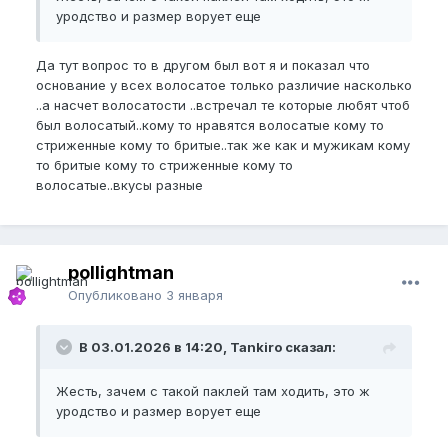
уродство и размер ворует еще
Да тут вопрос то в другом был вот я и показал что
основание у всех волосатое только различие насколько
..а насчет волосатости ..встречал те которые любят чтоб
был волосатый..кому то нравятся волосатые кому то
стриженные кому то бритые..так же как и мужикам кому
то бритые кому то стриженные кому то
волосатые..вкусы разные
pollightman
Опубликовано
3 января
В 03.01.2026 в 14:20, Tankiro сказал:
Жесть, зачем с такой паклей там ходить, это ж
уродство и размер ворует еще