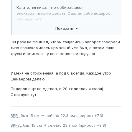
Кстати, ты писал что собираешься
электроэпиляцию делать. Сделал себе подарок
или ещё нет?
Показать
НИ разу не слышал, чтобы тащились наоборот говорили
типо познакомилась нрмалный чел был, а потом снял
трусы и офигела - у него волосы между ног.
У меня не стриженная ,а под 0 всегда. Каждое утро
шейвером делаю.
Подарок еще не сделал, в 20 хх числах января)
Отпишусь тут
BPEL
был 15 см -> сейчас 22.3 см (прирост +7.3)
BPFSL
был 15 см -> сейчас 23.8 см (прирост +8.8)