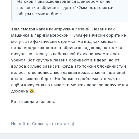
На скок я знаю..пользовался шейвером он не
полностью сбривает..где то 1-2мм оставляет..в
общем не чисто бреет
Там смотря какая конструкция лезвий. Лезвия как
машинка в парикмахерской 1-3мм физически сбрить не
могут, это фактически стрижка. На вид как мелкая
сетка вроде как должна сбривать под ноль, но только
визуально. Наощупь небольшой ёжик получается хоть
убейся. Вот круглые лезвия сбривают в идеал, но от
волоса сильно зависит. Когда это тонкий блондинистый
волос, то до полностью гладкая кожа, а меня ( шатена)
как то тяжело берёт. Но больше проблема в том, что
ещё и кожу сильно щипает и мелких порезов получается
дохрена
.
🤣
Вот отсюда и вопрос.
Не всё то Солнце, что встаёт ;)