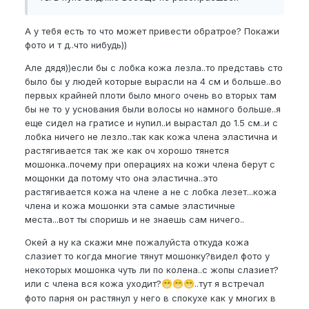
А у тебя есть то что может привести обратрое? Покажи
фото и т д..что нибудь))
Але дядя))если бы с лобка кожа лезла..то представь сто
было бы у людей которые вырасли на 4 см и больше..во
первых крайней плоти было много очень во вторых там
бы не то у уснования были волосы но намного больше..я
еще сидел на гратисе и нупил..и вырастал до 1.5 см..и с
лобка ничего не лезло..так как кожа члена эластична и
растягивается так же как оч хорошо тянется
мошонка..почему при операциях на кожи члена берут с
мощонки да потому что она эластична..это
растягивается кожа на члене а не с лобка лезет...кожа
члена и кожа мошонки эта самые эластичные
места...вот ты споришь и не знаешь сам ничего..
Окей а ну ка скажи мне пожалуйста откуда кожа
слазиет то когда многие тянут мошонку?видел фото у
некоторых мошонка чуть ли по колена..с жопы слазиет?
или с члена вся кожа уходит?
..тут я встречал
😁
😁
😁
фото парня он растянул у него в спокухе как у многих в