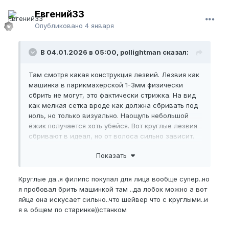
Евгений33
Опубликовано
4 января
В 04.01.2026 в 05:00, pollightman сказал:
Там смотря какая конструкция лезвий. Лезвия как
машинка в парикмахерской 1-3мм физически
сбрить не могут, это фактически стрижка. На вид
как мелкая сетка вроде как должна сбривать под
ноль, но только визуально. Наощупь небольшой
ёжик получается хоть убейся. Вот круглые лезвия
сбривают в идеал, но от волоса сильно зависит.
Когда это тонкий блондинистый волос, то до
Показать
полностью гладкая кожа, а меня ( шатена) как то
тяжело берёт. Но больше проблема в том, что ещё
и кожу сильно щипает и мелких порезов
Круглые да..я филипс покупал для лица вообще супер..но
получается дохрена
.
🤣
я пробовал брить машинкой там ..да лобок можно а вот
яйца она искусает сильно..что шейвер что с круглыми..и
Вот отсюда и вопрос.
я в общем по старинке))станком