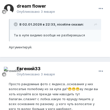
dream flower
Опубликовано
3 января
В 02.01.2026 в 22:33, nicotine сказал:
Ты в нупе видимо вообще не разбираешься
Аргументируй.
Евгений33
Опубликовано
3 января
Просто рандомные фото с яндекса...основания у них
волосатые полюбому из за нупа да?
ау люди вы
😁
😁
😁
хоть изучайте все прежде чем наводить тут
балаган..слазиет с лобка..какую то ерунду пишите..у
всех основание по разному ..у кого чуть волосатое у
кого то волос больше у кого наоборот..