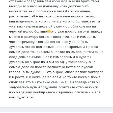
стоячем и представь там норм все..а если брать твои
выводы то у него на половину член должен быть
волосатый..не с лобка кожа лезет!!а кожа члена
растягивается!! А на скок основание волосатое это
индивидуально..у кого то чуть..у кого то больше..это ты
уже там накручиваешь ой у меня с лобка слезла на
член..ой волос больше
это уже просто загоны..знаешь
😁
можно к примеру сегодня позаниматься и измерить
член к примеру стоячий..сегодня он у тя 18 (а ты
думаешь что он полностью налился кровью и т д а на
самом деле так скажем он встал на 95 процентов) ты на
след день занимаешься и измеряешь и о чудо ты
думаешь он вырос на 3 мм за одну тренеровку..а на
самом деле он просто полностью встал по русски
говоря...а ты думаешь что вырос..много всяких факторов
и в росте..и в коже..да во всем..но то что кожа с лобка
сползает это вы конечно смешные)))вы правда хотя бы
задумались чуть и подумали..почитайте старые книги
про медецину..пообщайтесь с врачами опытными и все
вам будет ясно