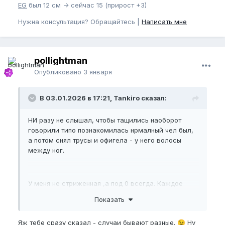
EG
был 12 см -> сейчас 15 (прирост +3)
Нужна консультация? Обращайтесь |
Написать мне
pollightman
Опубликовано
3 января
В 03.01.2026 в 17:21, Tankiro сказал:
НИ разу не слышал, чтобы тащились наоборот
говорили типо познакомилась нрмалный чел был,
а потом снял трусы и офигела - у него волосы
между ног.
У меня не стриженная ,а под 0 всегда. Каждое
утро шейвером делаю.
Показать
Подарок еще не сделал, в 20 хх числах января)
Отпишусь тут
Яж тебе сразу сказал - случаи бывают разные.
Ну
😉