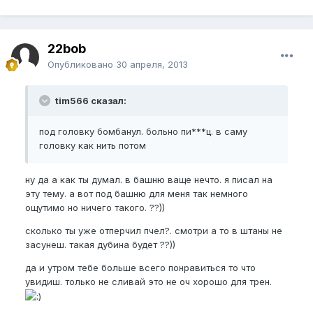
22bob
Опубликовано
30 апреля, 2013
tim566 сказал:
под головку бомбанул. больно пи***ц. в саму
головку как нить потом
ну да а как ты думал. в башню ваще нечто. я писал на
эту тему. а вот под башню для меня так немного
ощутимо но ничего такого. ??))
сколько ты уже отперчил пчел?. смотри а то в штаны не
засунеш. такая дубина будет ??))
да и утром тебе больше всего понравиться то что
увидиш. только не сливай это не оч хорошо для трен.