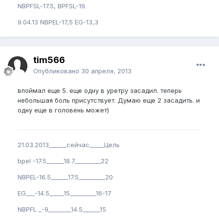
NBPFSL-17.5, BPFSL-19.
9.04.13 NBPEL-17,5 EG-13,3
tim566
Опубликовано
30 апреля, 2013
впоймал еще 5. еще одну в уретру засадил. теперь
небольшая боль присутствует. Думаю еще 2 засадить. и
одну еще в головень может)
21.03.2013______сейчас_____Цель
bpel -17.5______18.7_________22
NBPEL-16.5______17.5_________20
EG___-14.5_____15_________16-17
NBPFL _-9________14.5______15