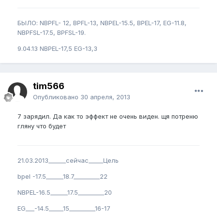
БЫЛО: NBPFL- 12, BPFL-13, NBPEL-15.5, BPEL-17, EG-11.8,
NBPFSL-17.5, BPFSL-19.
9.04.13 NBPEL-17,5 EG-13,3
tim566
Опубликовано
30 апреля, 2013
7 зарядил. Да как то эффект не очень виден. щя потреню
гляну что будет
21.03.2013______сейчас_____Цель
bpel -17.5______18.7_________22
NBPEL-16.5______17.5_________20
EG___-14.5_____15_________16-17