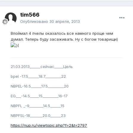
tim566
Опубликовано
30 апреля, 2013
Впоймал 4 пчелы оказалось все намного проще чем
думал. Теперь буду засаживать. Ну с богом товарищи)
(
21.03.2013______сейчас_____Цель
bpel -17.5______18.7_________22
NBPEL-16.5______17.5_________20
EG___-14.5_____15_________16-17
NBPFL _-9________14.5______15
NBPFSL-18_______20.0______23
https://nup.ru/viewtopic.php?f=2&t=2797