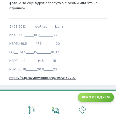
фото. А то еще вдруг перепутаю с осами или это не
страшно?
21.03.2013______сейчас_____Цель
bpel -17.5______18.7_________22
NBPEL-16.5______17.5_________20
EG___-14.5_____15_________16-17
NBPFL _-9________14.5______15
NBPFSL-18_______20.0______23
https://nup.ru/viewtopic.php?f=2&t=2797
РЕКОМЕНДУЕМ