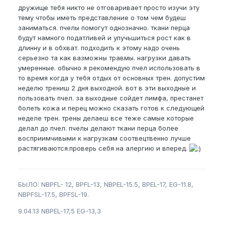
дружище тебя никто не отговаривает просто изучи эту
тему чтобы иметь представление о том чем будеш
заниматься. пчелы помогут однозначно. ткани перца
будут намного податливей и улучьшиться рост как в
длинну и в обхват. подходить к этому надо очень
серьезно та как вазможны травмы. нагрузки давать
умеренные. обычно я рекомендую пчел использовать в
то время когда у тебя отдых от основных трен. допустим
неделю трениш 2 дня выходной. вот в эти выходные и
пользовать пчел. за выходные сойдет лимфа, престанет
болеть кожа и перец можно сказать готов к следующей
неделе трен. трены делаеш все теже самые которые
делал до пчел. пчелы делают ткани перца более
восприимчивыми к нагрузкам соотвецтвенно лучше
растягиваются.проверь себя на алергию и вперед.
БЫЛО: NBPFL- 12, BPFL-13, NBPEL-15.5, BPEL-17, EG-11.8,
NBPFSL-17.5, BPFSL-19.
9.04.13 NBPEL-17,5 EG-13,3