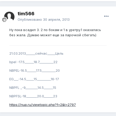
tim566
Опубликовано
30 апреля, 2013
Ну пока всадил 3. 2 по бокам и 1 в уретру.1 оказалась
без жала. Думаю может еще за парочкой сбегать)
21.03.2013______сейчас_____Цель
bpel -17.5______18.7_________22
NBPEL-16.5______17.5_________20
EG___-14.5_____15_________16-17
NBPFL _-9________14.5______15
NBPFSL-18_______20.0______23
https://nup.ru/viewtopic.php?f=2&t=2797