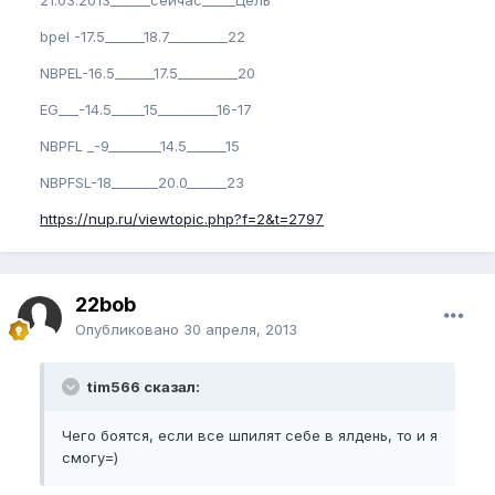
bpel -17.5______18.7_________22
NBPEL-16.5______17.5_________20
EG___-14.5_____15_________16-17
NBPFL _-9________14.5______15
NBPFSL-18_______20.0______23
https://nup.ru/viewtopic.php?f=2&t=2797
22bob
Опубликовано
30 апреля, 2013
tim566 сказал:
Чего боятся, если все шпилят себе в ялдень, то и я
смогу=)