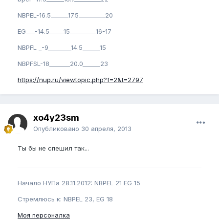
NBPEL-16.5______17.5_________20
EG___-14.5_____15_________16-17
NBPFL _-9________14.5______15
NBPFSL-18_______20.0______23
https://nup.ru/viewtopic.php?f=2&t=2797
xo4y23sm
Опубликовано
30 апреля, 2013
Ты бы не спешил так...
Начало НУПа 28.11.2012: NBPEL 21 EG 15
Стремлюсь к: NBPEL 23, EG 18
Моя персоналка