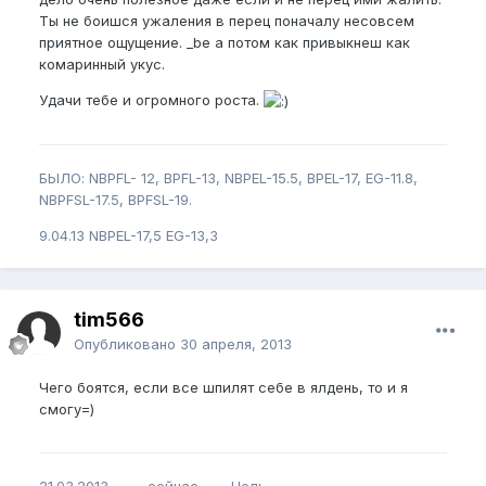
Ты не боишся ужаления в перец поначалу несовсем
приятное ощущение. _be а потом как привыкнеш как
комаринный укус.
Удачи тебе и огромного роста.
БЫЛО: NBPFL- 12, BPFL-13, NBPEL-15.5, BPEL-17, EG-11.8,
NBPFSL-17.5, BPFSL-19.
9.04.13 NBPEL-17,5 EG-13,3
tim566
Опубликовано
30 апреля, 2013
Чего боятся, если все шпилят себе в ялдень, то и я
смогу=)
21.03.2013______сейчас_____Цель