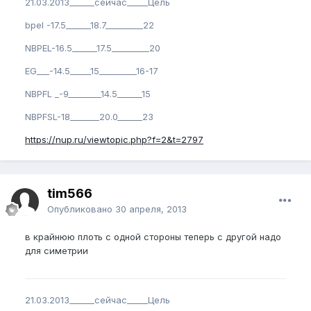
21.03.2013______сейчас_____Цель
bpel -17.5______18.7_________22
NBPEL-16.5______17.5_________20
EG___-14.5_____15_________16-17
NBPFL _-9________14.5______15
NBPFSL-18_______20.0______23
https://nup.ru/viewtopic.php?f=2&t=2797
tim566
Опубликовано
30 апреля, 2013
в крайнюю плоть с одной стороны теперь с другой надо
для симетрии
21.03.2013______сейчас_____Цель