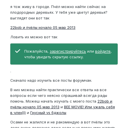
я тож живу в городе. Пчёл можно найти сейчас на
плодородных деревьях. У тебя уже цветут деревья?
выглядят они вот так
22bob и пчёлы ночало 05 мар 2013
Ловить их можно вот так
Пожалуйста,
зарегистрируйтесь
или
войдите
,
чтобы увидеть скрытую ссылку.
.
Сначало надо изучить все посты форумчан.
В них можеш найти практически все ответы на все
вопросы если чего неясно спрашивай всегда рады
помочь. Можеш начать изучать с моего поста
22bob и
пчёлы ночало 05 мар 2013
и
BEE MOVIE! Или ужаль себя
в член)))
и
Гнусный vs бджолы
Осами не жалился и не ракомендую а вот пчёлы это
дело очень полезное даже если и не перец ими жалить.