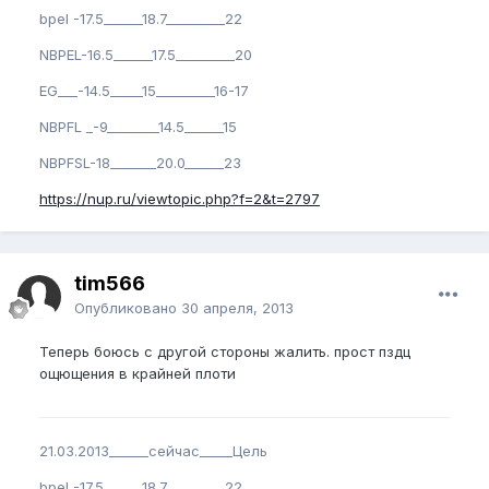
bpel -17.5______18.7_________22
NBPEL-16.5______17.5_________20
EG___-14.5_____15_________16-17
NBPFL _-9________14.5______15
NBPFSL-18_______20.0______23
https://nup.ru/viewtopic.php?f=2&t=2797
tim566
Опубликовано
30 апреля, 2013
Теперь боюсь с другой стороны жалить. прост пздц
ощющения в крайней плоти
21.03.2013______сейчас_____Цель
bpel -17.5______18.7_________22