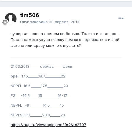
tim566
Опубликовано
30 апреля, 2013
ну первая пошла совсем не больно. Только вот вопрос.
После самого укуса пчелку немного подержать с иглой
в жопе или сразу можно отпускать?
21.03.2013______сейчас_____Цель
bpel -17.5______18.7_________22
NBPEL-16.5______17.5_________20
EG___-14.5_____15_________16-17
NBPFL _-9________14.5______15
NBPFSL-18_______20.0______23
https://nup.ru/viewtopic.php?f=2&t=2797